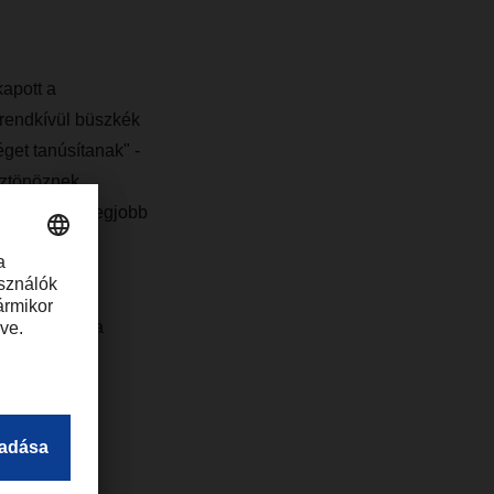
kapott a
 rendkívül büszkék
get tanúsítanak" -
sztönöznek
is a lehető legjobb
esztésében."
kapacitását a
s