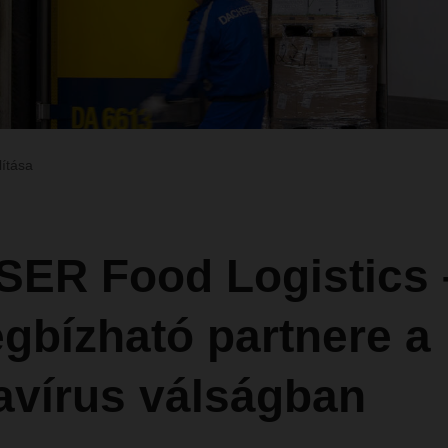
lítása
ER Food Logistics 
gbízható partnere a
avírus válságban