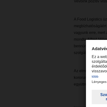
Vevőink pozitív vis
A Food Logistics üz
megbízhatóságáért 
vagyunk erre, mert 
mondta Alfred Mill
bennünket, hogy elk
szolgáltatást kínálj
Az elmúlt hetek id
koronavírus utáni i
együttműködhetünk v