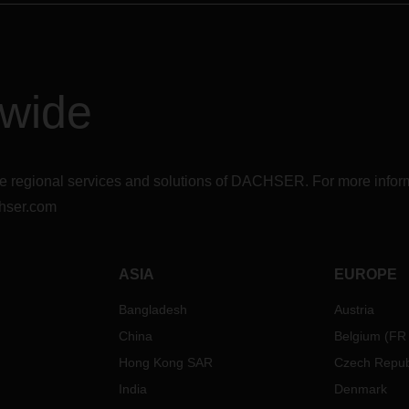
elvárások vannak ezzel szemb
és hogyan alkalmazza a DAC
Food Logistics a 21. század
megoldásait a témában – legy
szó folyamatosan nyomon köv
dwide
és irányítható hőmérséklettől 
gyorsaságot lehetővé tevő glob
hálózatról.
r the regional services and solutions of DACHSER. For more in
hser.com
ASIA
EUROPE
Bangladesh
Austria
China
Belgium
(
FR
Hong Kong SAR
Czech Repub
India
Denmark