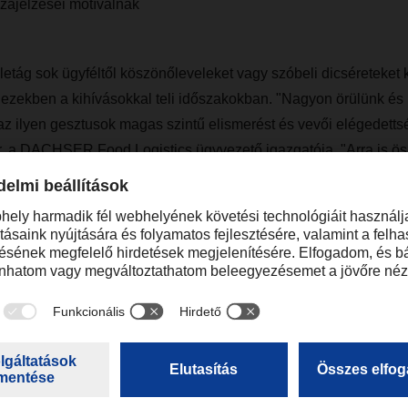
szajelzései motíválnak
letág sok ügyféltől köszönőleveleket vagy szóbeli dicséreteket 
ezekben a kihívásokkal teli időszakokban. "Nagyon örülünk és
az ilyen gesztusok magas szintű elismerést és vevői elégedettsé
er, a DACHSER Food Logistics ügyvezető igazgatója. "Arra is ö
ötelezettségünkből továbbra se engedjünk. A jövőben továbbra 
uk ügyfeleinknek, és segítjük őket értékesítési csatornáik újjáél
őszakában a DACHSER Food Logistics üzletága megőrizte flotta
dőszakra is. "Felkészültek vagyunk és reméljük, hogy továbbra i
evőinkkel" – nyilatkozta Alfred Miller.