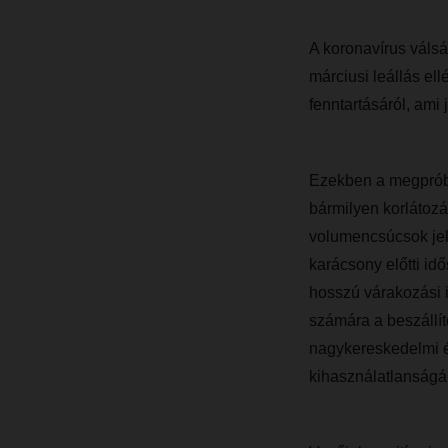
A koronavírus válsá
márciusi leállás el
fenntartásáról, ami
Ezekben a megpróbá
bármilyen korlátozás
volumencsúcsok jel
karácsony előtti id
hosszú várakozási i
számára a beszállít
nagykereskedelmi ér
kihasználatlanságáh