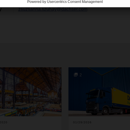
y
zsuzsanna.szuhay@dachser.com
2
/2020
01/29/2026