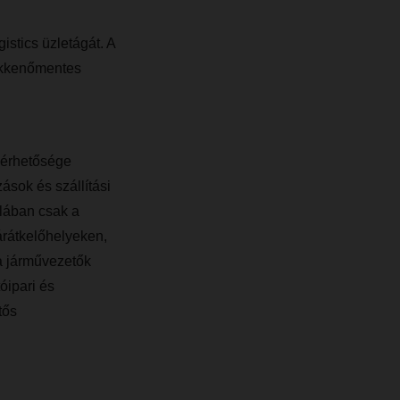
stics üzletágát. A
zökkenőmentes
lérhetősége
ások és szállítási
lában csak a
árátkelőhelyeken,
a járművezetők
óipari és
tős