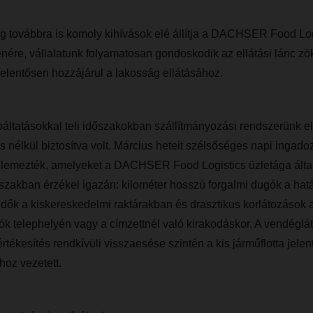
g továbbra is komoly kihívások elé állítja a DACHSER Food Logi
lénére, vállalatunk folyamatosan gondoskodik az ellátási lánc 
 jelentősen hozzájárul a lakosság ellátásához.
ltatásokkal teli időszakokban szállítmányozási rendszerünk e
 nélkül biztosítva volt. Március heteit szélsőséges napi ingadoz
lemezték, amelyeket a DACHSER Food Logistics üzletága álta
őszakban érzékel igazán: kilométer hosszú forgalmi dugók a hat
dők a kiskereskedelmi raktárakban és drasztikus korlátozások 
ók telephelyén vagy a címzettnél való kirakodáskor. A vendéglát
tékesítés rendkívüli visszaesése szintén a kis járműflotta jelen
oz vezetett.