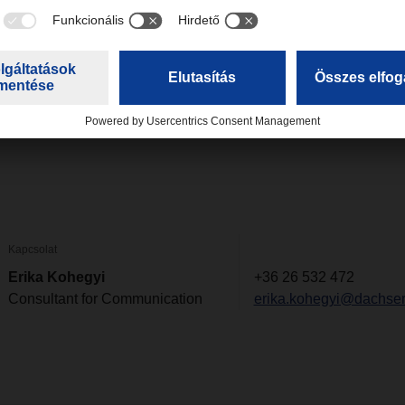
 a Smart Landbridge Connect-ről az alábbi
www.dachser.ie/en/smart-landbridge-connect
Kapcsolat
Erika Kohegyi
+36 26 532 472
Consultant for Communication
erika.kohegyi@dachse