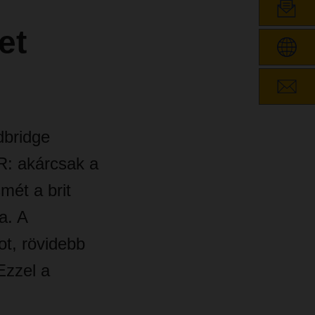
et
dbridge
R: akárcsak a
smét a brit
a. A
t, rövidebb
Ezzel a