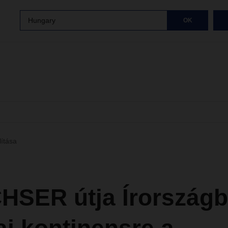
Hungary
OK
lítása
HSER útja Írországb