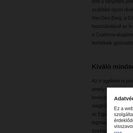
erre a helyzetre jel
szállítási opció r
Van Den Berg, a DA
használatával az Í
a Csatorna-alagúton
termékeik gyorsabba
Kiváló minős
Az ír ügyfelek is p
amely évente több m
keresztül Európába
megbízható, átlátha
az Egyesült Király
legmagasabb szintű 
összegzi Van Den 