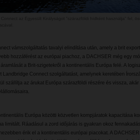
onnect az Egyesült Királyságot "szárazföldi hídként használja" fel, ös
acával.
ect vámszolgáltatás tavalyi elindítása után, amely a brit expo
nyebb hozzáférést az európai piachoz, a DACHSER még egy módo
 áramlását a Brit-szigetekről a kontinentális Európa felé. A logisz
t Landbridge Connect szolgáltatást, amelynek keretében Írorsz
l szállítja az árukat Európa szárazföldi részére és vissza, akár 
élállomásaira.
ontinentális Európa közötti közvetlen kompjáratok kapacitása korl
a limitált. Ráadásul a zord időjárás is gyakran okoz fennakadáso
hezebben érik el a kontinentális európai piacokat. A DACHSER 