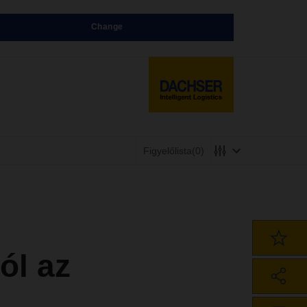
Change
Figyelőlista
(0)
ól az