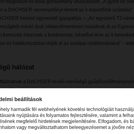
ent megoldást és kínál gördülékeny áruszállítást. „A gyors és ha
évén a DACHSER versenyelőnyt teremt az ír exportőrök számára”
CHSER Ireland ügyvezető igazgatója. – „Az egyszerű T2-váme
rországból induló áruk zökkenőmentesen haladnak át az Egyesül
 keresztül érkeznek a kontinensre, lehetővé téve az ír keresk
n és hatékonyabban érjék el az európai célállomásokat” – tett
égű hálózat
rofitálhatnak a DACHSER kiváló minőségű gyűjtőszállítmányozás
int 77 millió küldeményt kezel a logisztikai szolgáltató 220 saj
n. A DACHSER házon belüli informatikai rendszerei és eLogisti
tó és biztonságos alapot jelent a szolgáltatás során. "Végső so
ságban és a kontinentális Európában működő saját hálózatunk r
minőséget és biztonságot nyújtani – ami kiemelten fontos ügyf
Berg.