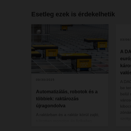
Esetleg ezek is érdekelhetik
3
03/06
A DA
euró
káro
való
09/30/2025
A DAC
be te
Automatizálás, robotok és a
belül
többiek: raktározás
váro
újragondolva
kiboc
zónái
A raktárban és a raktár körül zajló,
szolg
túlzottan monoton és fizikailag
is ér
megterhelő feladatok kiváltására az
város