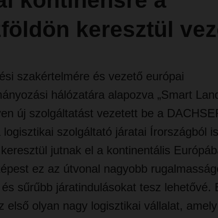
i kontinensre a
földön keresztül vez
si szakértelmére és vezető európai
tmányozási hálózatára alapozva „Smart Lan
en új szolgáltatást vezetett be a DACHSE
a logisztikai szolgáltató járatai Írországból i
keresztül jutnak el a kontinentális Európáb
pest ez az útvonal nagyobb rugalmasságo
őt és sűrűbb járatindulásokat tesz lehetővé. 
lső olyan nagy logisztikai vállalat, amely