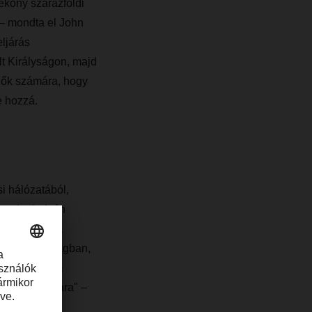
tékony szárazföldi
 – mondta el John
ljárás
t Királyságon, majd
edők számára, hogy
e hozzá.
i hálózatából,
át telephelyén
cs-platformja
ron az Írországban,
évén tudjuk a
eleink számára" –