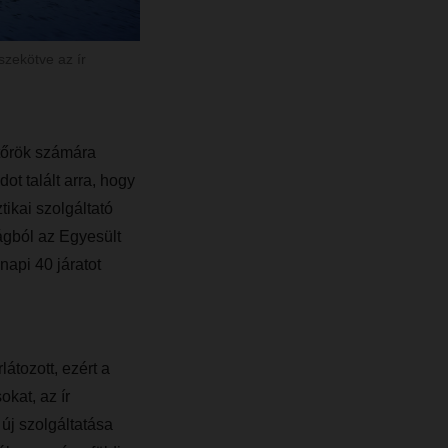
szekötve az ír
rtőrök számára
t talált arra, hogy
tikai szolgáltató
ágból az Egyesült
napi 40 járatot
átozott, ezért a
kat, az ír
új szolgáltatása