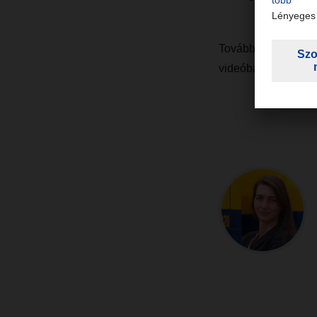
További információ
videóban:
https://