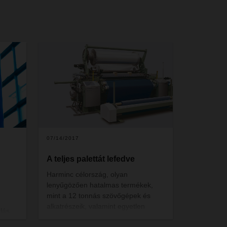
07/14/2017
A teljes palettát lefedve
Harminc célország, olyan
lenyűgözően hatalmas termékek,
mint a 12 tonnás szövőgépek és
alkatrészeik, valamint egyetlen
álás
dedikált kapcsolattartó mindezek
az