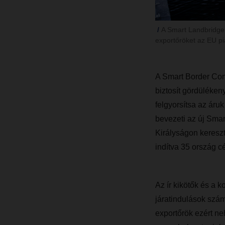
A Smart Landbridge C
exportőröket az EU pi
A Smart Border Conn
biztosít gördüléke
felgyorsítsa az áruk
bevezeti az új Smar
Királyságon keresztü
indítva 35 ország c
Az ír kikötők és a k
járatindulások szám
exportőrök ezért ne