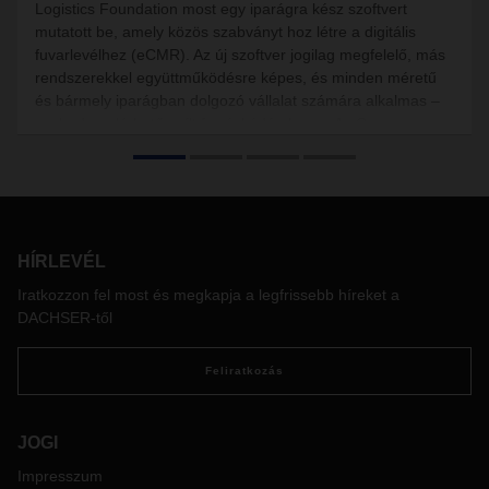
Logistics Foundation most egy iparágra kész szoftvert
mutatott be, amely közös szabványt hoz létre a digitális
fuvarlevélhez (eCMR). Az új szoftver jogilag megfelelő, más
rendszerekkel együttműködésre képes, és minden méretű
és bármely iparágban dolgozó vállalat számára alkalmas –
szabadon elérhető nyílt forráskódú alapon. Az Open
Logistics Foundation tagjai – Rhenus, DACHSER, Blue
Yonder és Markant – 2025. június 2-án mutatták be először
a megoldást egy sajtótájékoztatón a németországi
Münchenben megrendezett Transport Logistic 2025
kiállításon.
HÍRLEVÉL
Iratkozzon fel most és megkapja a legfrissebb híreket a
DACHSER-től
Feliratkozás
JOGI
Impresszum