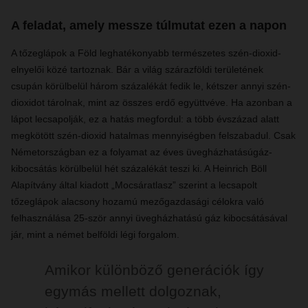
A feladat, amely messze túlmutat ezen a napon
A tőzeglápok a Föld leghatékonyabb természetes szén-dioxid-
elnyelői közé tartoznak. Bár a világ szárazföldi területének
csupán körülbelül három százalékát fedik le, kétszer annyi szén-
dioxidot tárolnak, mint az összes erdő együttvéve. Ha azonban a
lápot lecsapolják, ez a hatás megfordul: a több évszázad alatt
megkötött szén-dioxid hatalmas mennyiségben felszabadul. Csak
Németországban ez a folyamat az éves üvegházhatásúgáz-
kibocsátás körülbelül hét százalékát teszi ki. A Heinrich Böll
Alapítvány által kiadott „Mocsáratlasz” szerint a lecsapolt
tőzeglápok alacsony hozamú mezőgazdasági célokra való
felhasználása 25-ször annyi üvegházhatású gáz kibocsátásával
jár, mint a német belföldi légi forgalom.
Amikor különböző generációk így
egymás mellett dolgoznak,