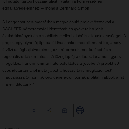
túlmutató, tartós hozzájárulást nyújtani a környezet- és
éghajlatvédelemhez” – mondja Bernhard Simon.
A Langenhausen-mocsárban megvalósuló projekt összeköti a
DACHSER németországi identitását és gyökereit a jobb
életkörülmények és a stabilitás melletti globális elkötelezettséggel. A
projekt egy olyan új típusú földhasználati modellt mutat be, amely
ötvözi az éghajlatvédelmet, az erőforrások megőrzését és a
regionális értékteremtést. „A tőzegláp újra elárasztása nem gyors
megoldás, hanem fenntartható befektetés a jövőbe. A projekt 50
éves időtartama jól mutatja ezt a hosszú távú megközelítést” –
magyarázza Simon. „A jövő generációi fognak profitálni abból, amit
ma elindítottunk.”