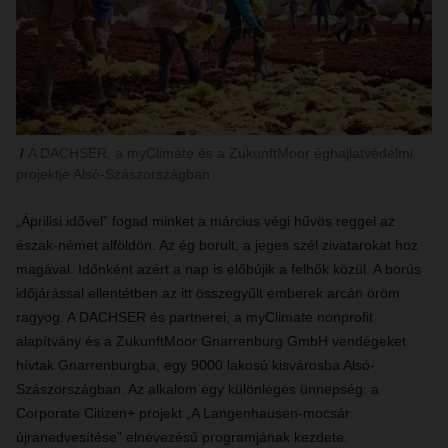
A DACHSER, a myClimate és a ZukunftMoor éghajlatvédelmi
projektje Alsó-Szászországban
„Áprilisi idővel” fogad minket a március végi hűvös reggel az
észak-német alföldön. Az ég borult, a jeges szél zivatarokat hoz
magával. Időnként azért a nap is előbújik a felhők közül. A borús
időjárással ellentétben az itt összegyűlt emberek arcán öröm
ragyog. A DACHSER és partnerei, a myClimate nonprofit
alapítvány és a ZukunftMoor Gnarrenburg GmbH vendégeket
hívtak Gnarrenburgba, egy 9000 lakosú kisvárosba Alsó-
Szászországban. Az alkalom egy különleges ünnepség: a
Corporate Citizen+ projekt „A Langenhausen-mocsár
újranedvesítése” elnevezésű programjának kezdete.