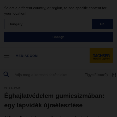
Select a different country, or region, to see specific content for
your location!
Hungary
OK
Change
MEDIAROOM
Figyelőlista
(0)
05/13/2026
Éghajlatvédelem gumicsizmában:
egy lápvidék újraélesztése