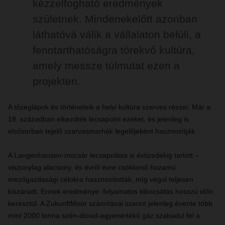
kézzelfogható eredmények
születnek. Mindenekelőtt azonban
láthatóvá válik a vállalaton belüli, a
fenntarthatóságra törekvő kultúra,
amely messze túlmutat ezen a
projekten.
A tőzeglápok és történeteik a helyi kultúra szerves részei. Már a
18. században elkezdték lecsapolni ezeket, és jelenleg is
elsősorban tejelő szarvasmarhák legelőjeként hasznosítják.
A Langenhausen-mocsár lecsapolása is évtizedekig tartott –
viszonylag alacsony, és évről évre csökkenő hozamú
mezőgazdasági célokra hasznosították, míg végül teljesen
kiszáradt. Ennek eredménye: folyamatos kibocsátás hosszú időn
keresztül. A ZukunftMoor számításai szerint jelenleg évente több
mint 2000 tonna szén-dioxid-egyenértékű gáz szabadul fel a