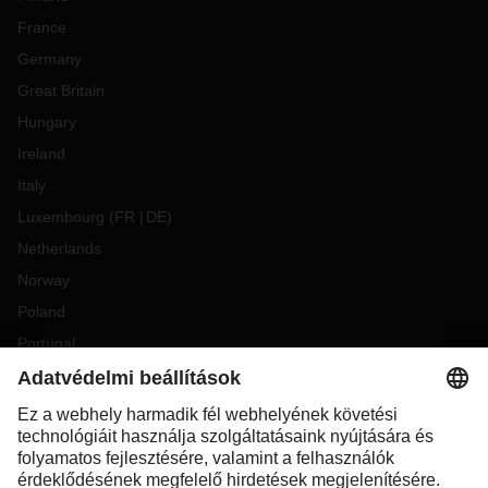
France
Germany
Great Britain
Hungary
Ireland
Italy
Luxembourg
(
FR
DE
)
Netherlands
Norway
Poland
Portugal
Romania
Slovakia
Spain
Sweden