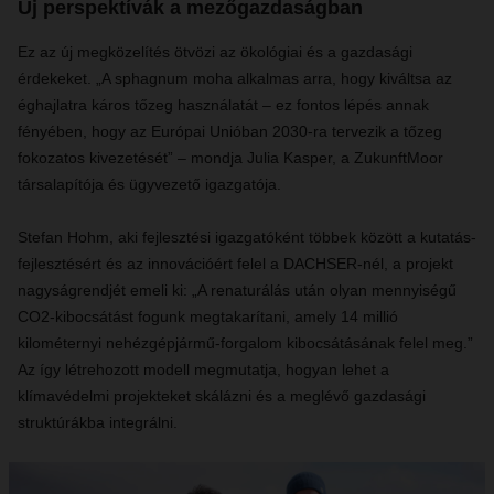
Új perspektívák a mezőgazdaságban
Ez az új megközelítés ötvözi az ökológiai és a gazdasági
érdekeket. „A sphagnum moha alkalmas arra, hogy kiváltsa az
éghajlatra káros tőzeg használatát – ez fontos lépés annak
fényében, hogy az Európai Unióban 2030-ra tervezik a tőzeg
fokozatos kivezetését” – mondja Julia Kasper, a ZukunftMoor
társalapítója és ügyvezető igazgatója.
Stefan Hohm, aki fejlesztési igazgatóként többek között a kutatás-
fejlesztésért és az innovációért felel a DACHSER-nél, a projekt
nagyságrendjét emeli ki: „A renaturálás után olyan mennyiségű
CO
2
-kibocsátást fogunk megtakarítani, amely 14 millió
kilométernyi nehézgépjármű-forgalom kibocsátásának felel meg.”
Az így létrehozott modell megmutatja, hogyan lehet a
klímavédelmi projekteket skálázni és a meglévő gazdasági
struktúrákba integrálni.