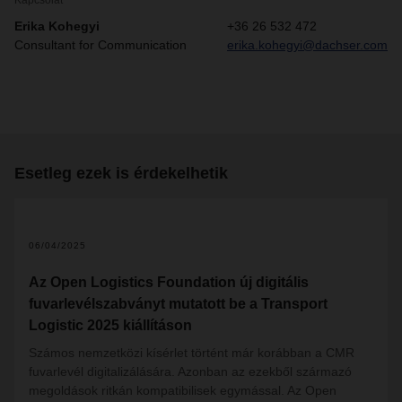
Kapcsolat
Erika Kohegyi
+36 26 532 472
Consultant for Communication
erika.kohegyi@dachser.com
Esetleg ezek is érdekelhetik
06/04/2025
Az Open Logistics Foundation új digitális
fuvarlevélszabványt mutatott be a Transport
Logistic 2025 kiállításon
Számos nemzetközi kísérlet történt már korábban a CMR
fuvarlevél digitalizálására. Azonban az ezekből származó
megoldások ritkán kompatibilisek egymással. Az Open