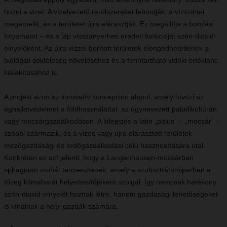
hozni a vizet. A vízelvezető rendszereket lebontják, a vízszintet
megemelik, és a területet újra elárasztják. Ez megállítja a bomlási
folyamatot – és a láp visszanyerheti eredeti funkcióját szén-dioxid-
elnyelőként. Az újra vízzel borított területek elengedhetetlenek a
biológiai sokféleség növeléséhez és a fenntartható vidéki értéklánc
kialakításához is.
A projekt azon az innovatív koncepción alapul, amely ötvözi az
éghajlatvédelmet a földhasználattal: az úgynevezett paludikultúrán
vagy mocsárgazdálkodáson. A kifejezés a latin „palus” – „mocsár” –
szóból származik, és a vizes vagy újra elárasztott területek
mezőgazdasági és erdőgazdálkodási célú hasznosítására utal.
Konkrétan ez azt jelenti, hogy a Langenhausen-mocsárban
sphagnum mohát termesztenek, amely a szubsztrátumiparban a
tőzeg klímabarát helyettesítőjeként szolgál. Így nemcsak hatékony
szén-dioxid-elnyelőt hoznak létre, hanem gazdasági lehetőségeket
is kínálnak a helyi gazdák számára.