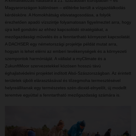
A klímaváltozás hatására a 21. században Európában – és
Magyarországon különösen – előtérbe került a vízgazdálkodás
kérdésköre. A Homokhátság elsivatagosodása, a folyók
érezhetően apadó vízszintje folyamatosan figyelmeztet arra, hogy
újra kell gondolni az ehhez kapcsolódó stratégiákat, a
mezőgazdasági művelés és a fenntartható környezet kapcsolatát.
A DACHSER egy németországi projektje példát mutat arra,
hogyan is lehet elérni az emberi tevékenységek és a környezeti
szempontok harmóniáját. A vállalat a myClimate és a
ZukunftMoor szervezetekkel közösen hosszú távú
éghajlatvédelmi projektet indított Alsó-Szászországban. Az érintett
területek újbóli elárasztásával és tőzegmoha termesztésével
helyreállítanak egy természetes szén-dioxid-elnyelőt, új modellt
teremtve egyúttal a fenntartható mezőgazdaság számára is.