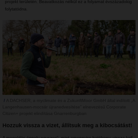
projekt területén. Beavatkozás nélkül ez a folyamat évszázadokig
folytatódna.
A DACHSER, a myclimate és a ZukunftMoor GmbH által indított „A
Langenhausen-mocsár újranedvesítése” elnevezésű Corporate
Citizen+ projekt elindítása Gnarrenburgban
Hozzuk vissza a vizet, állítsuk meg a kibocsátást!
A megoldás éppoly egyszerű, mint amennyire hatékony: vissza kell