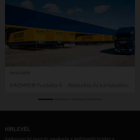
01/14/2025
DACHSER Tudástár 6. – Biztosítás és kártalanítás:
szállítmánybiztosítás a logisztikában
Tudástár sorozatunk korábbi részeiben áttekintettük, hogyan
működik óramű precizitással a szállítmányozás, milyen
tényezők lehetnek hatással az áruk szervezett mozgására.
Érdemes emellett megvizsgálni viszont azt is, hogy mi
HÍRLEVÉL
történik, ha az óraműben elpattan egy rugó, vagyis nem várt
kár történik – hiszen ahol emberek és gépek dolgoznak, ez
Iratkozzon fel most és megkapja a legfrissebb híreket a