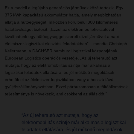
Ez a modell a legújabb generációs járművek közé tartozik. Egy
375 kWh kapacitású akkumulátor hajtja, amely megbízhatóan
ellátja a hűtőegységet, miközben körülbelül 300 kilométeres
hatótávolságot biztosít. „Ezzel az elektromos teherautóval
kiválthatunk egy hűtőegységgel szerelt dízel járművet a napi
élelmiszer-logisztikai elosztási feladatokban” – mondta Christoph
Kellermann, a DACHSER hamburgi logisztikai központjának
European Logistics operációs vezetője. „Az új teherautó azt
mutatja, hogy az elektromobilitás szintje már alkalmas a
logisztikai feladatok ellátására, és jól működő megoldások
érhetők el az élelmiszer-logisztikában vagy a hosszú távú
gyűjtőszállítmányozásban. Ezzel párhuzamosan a töltőállomások
teljesítménye is növekszik, ami csökkenti az állásidőt.”
“Az új teherautó azt mutatja, hogy az
elektromobilitás szintje már alkalmas a logisztikai
feladatok ellátására, és jól működő megoldások