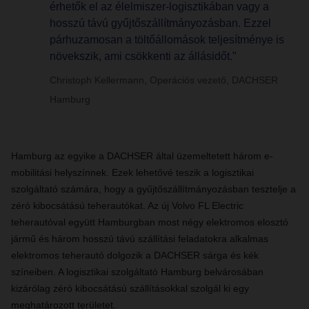
érhetők el az élelmiszer-logisztikában vagy a
hosszú távú gyűjtőszállítmányozásban. Ezzel
párhuzamosan a töltőállomások teljesítménye is
növekszik, ami csökkenti az állásidőt.”
Christoph Kellermann, Operációs vezető, DACHSER
Hamburg
Hamburg az egyike a DACHSER által üzemeltetett három e-
mobilitási helyszínnek. Ezek lehetővé teszik a logisztikai
szolgáltató számára, hogy a gyűjtőszállítmányozásban tesztelje a
zéró kibocsátású teherautókat. Az új Volvo FL Electric
teherautóval együtt Hamburgban most négy elektromos elosztó
jármű és három hosszú távú szállítási feladatokra alkalmas
elektromos teherautó dolgozik a DACHSER sárga és kék
színeiben. A logisztikai szolgáltató Hamburg belvárosában
kizárólag zéró kibocsátású szállításokkal szolgál ki egy
meghatározott területet.