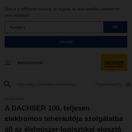
Select a different country, or region, to see specific content for
your location!
Hungary
OK
Change
MEDIAROOM
Figyelőlista
(0)
01/16/2025
A DACHSER 100. teljesen
elektromos teherautója szolgálatba
áll az élelmiszer-logisztikai elosztó