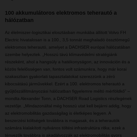
100 akkumulátoros elektromos teherautó a
hálózatban
Az élelmiszer-logisztikai elosztásban munkába állított Volvo FH
Electric hivatalosan is a 100., 3,5 tonnát meghaladó össztömegű
elektromos teherautó, amelyet a DACHSER európai hálózatában
üzembe helyeztek. „Hosszú távú klímavédelmi stratégiánk
részeként, ahol a hangsúly a hatékonyságon, az innováción és a
közös felelősségen van, fontos volt számunkra, hogy már korai
szakaszban gyakorlati tapasztalatokat szerezzünk a zéró
kibocsátású járművekkel. Ezért a 100. elektromos teherautó a
gyűjtőszállítmányozási hálózatban figyelemre méltó mérföldkő” –
mondta Alexander Tonn, a DACHSER Road Logistics részlegének
vezetője. „Mindazonáltal még hosszú utat kell bejárni addig, hogy
az elektromobilitás gazdaságilag is életképes legyen. A
beszerzési költségek továbbra is magasak, és a teherautók
számára kialakított nyilvános töltési infrastruktúra ritka; ezek a
tényezők továbbra is akadályozzák az elektromobilitás gyors