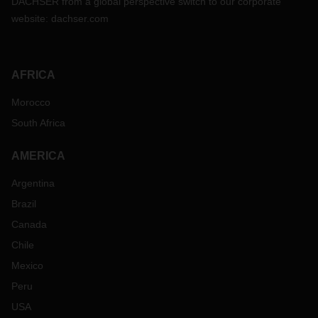
DACHSER from a global perspective switch to our corporate
website:
dachser.com
AFRICA
Morocco
South Africa
AMERICA
Argentina
Brazil
Canada
Chile
Mexico
Peru
USA