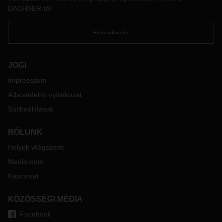
óhatatlanul előfordul. Nem meglepő módon a
DACHSER-től
szabványosított eljárások ilyenkor is óriási szerepet kapnak,
de az alábbiakban elmondjuk azt is, hogyan lehet elébe
Feliratkozás
menni a problémáknak, és a logisztikában miért lehet
létfontosságú, hogy a küldeményeket külön
szállítmánybiztosítás védje.
JOGI
Impresszum
Adatvédelmi nyilatkozat
Sütibeállítások
RÓLUNK
Helyek világszerte
Mediaroom
Kapcsolat
KÖZÖSSÉGI MÉDIA
Facebook