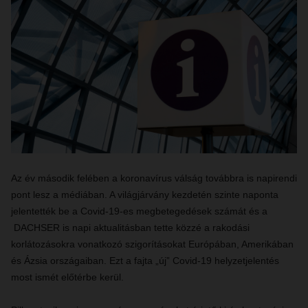
Az év második felében a koronavírus válság továbbra is napirendi
pont lesz a médiában. A világjárvány kezdetén szinte naponta
jelentették be a Covid-19-es megbetegedések számát és a
DACHSER is napi aktualitásban tette közzé a rakodási
korlátozásokra vonatkozó szigorításokat Európában, Amerikában
és Ázsia országaiban. Ezt a fajta „új” Covid-19 helyzetjelentés
most ismét előtérbe kerül.