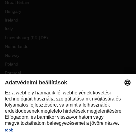
Great Britain
Hungary
Ireland
Italy
Luxembourg
(
FR
DE
)
Netherlands
Norway
Poland
Portugal
Romania
Slovakia
Spain
Sweden
Switzerland
(
DE
FR
)
Turkey