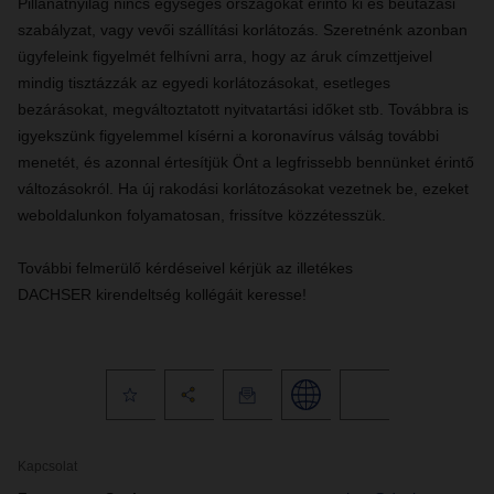
Pillanatnyilag nincs egységes országokat érintő ki és beutazási
szabályzat, vagy vevői szállítási korlátozás. Szeretnénk azonban
ügyfeleink figyelmét felhívni arra, hogy az áruk címzettjeivel
mindig tisztázzák az egyedi korlátozásokat, esetleges
bezárásokat, megváltoztatott nyitvatartási időket stb. Továbbra is
igyekszünk figyelemmel kísérni a koronavírus válság további
menetét, és azonnal értesítjük Önt a legfrissebb bennünket érintő
változásokról. Ha új rakodási korlátozásokat vezetnek be, ezeket
weboldalunkon folyamatosan, frissítve közzétesszük.
További felmerülő kérdéseivel kérjük az illetékes
DACHSER kirendeltség kollégáit keresse!
Kapcsolat