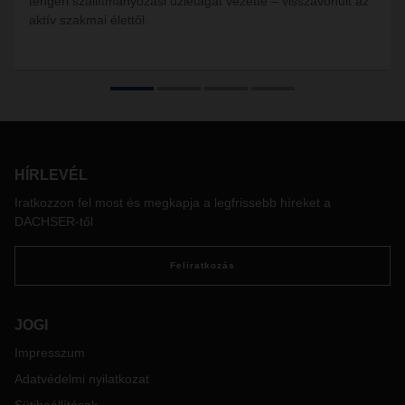
tengeri szállítmányozási üzletágat vezette – visszavonult az
aktív szakmai élettől.
HÍRLEVÉL
Iratkozzon fel most és megkapja a legfrissebb híreket a
DACHSER-től
Feliratkozás
JOGI
Impresszum
Adatvédelmi nyilatkozat