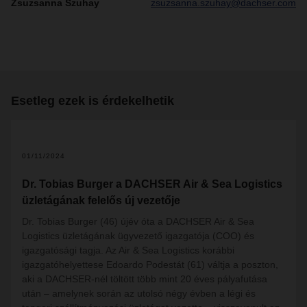
Zsuzsanna Szuhay
zsuzsanna.szuhay@dachser.com
Esetleg ezek is érdekelhetik
01/11/2024
Dr. Tobias Burger a DACHSER Air & Sea Logistics
üzletágának felelős új vezetője
Dr. Tobias Burger (46) újév óta a DACHSER Air & Sea
Logistics üzletágának ügyvezető igazgatója (COO) és
igazgatósági tagja. Az Air & Sea Logistics korábbi
igazgatóhelyettese Edoardo Podestát (61) váltja a poszton,
aki a DACHSER-nél töltött több mint 20 éves pályafutása
után – amelynek során az utolsó négy évben a légi és