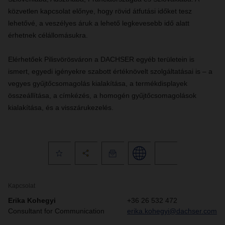
közvetlen kapcsolat előnye, hogy rövid átfutási időket tesz
lehetővé, a veszélyes áruk a lehető legkevesebb idő alatt
érhetnek célállomásukra.
Elérhetőek Pilisvörösváron a DACHSER egyéb területein is
ismert, egyedi igényekre szabott értéknövelt szolgáltatásai is – a
vegyes gyűjtőcsomagolás kialakítása, a termékdisplayek
összeállítása, a címkézés, a homogén gyűjtőcsomagolások
kialakítása, és a visszárukezelés.
Kapcsolat
Erika Kohegyi
+36 26 532 472
Consultant for Communication
erika.kohegyi@dachser.com