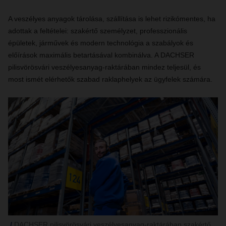
A veszélyes anyagok tárolása, szállítása is lehet rizikómentes, ha
adottak a feltételei: szakértő személyzet, professzionális
épületek, járművek és modern technológia a szabályok és
előírások maximális betartásával kombinálva. A DACHSER
pilisvörösvári veszélyesanyag-raktárában mindez teljesül, és
most ismét elérhetők szabad raklaphelyek az ügyfelek számára.
DACHSER pilisvörösvári veszélyesanyag-raktárában szakértő