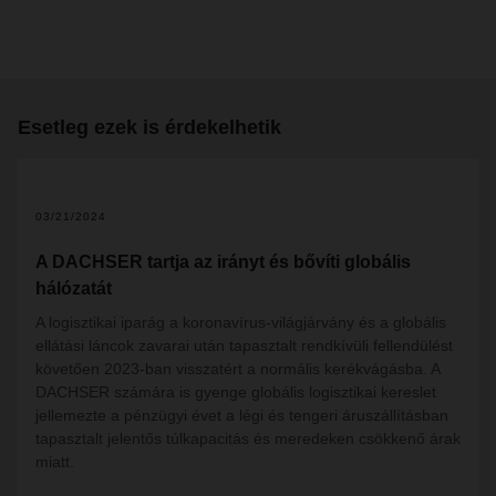
Esetleg ezek is érdekelhetik
2
03/21/2024
A DACHSER tartja az irányt és bővíti globális
hálózatát
A logisztikai iparág a koronavírus-világjárvány és a globális
ellátási láncok zavarai után tapasztalt rendkívüli fellendülést
követően 2023-ban visszatért a normális kerékvágásba. A
DACHSER számára is gyenge globális logisztikai kereslet
jellemezte a pénzügyi évet a légi és tengeri áruszállításban
tapasztalt jelentős túlkapacitás és meredeken csökkenő árak
miatt.