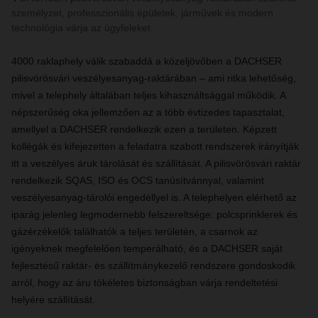
személyzet, professzionális épületek, járművek és modern
technológia várja az ügyfeleket.
4000 raklaphely válik szabaddá a közeljövőben a DACHSER
pilisvörösvári veszélyesanyag-raktárában – ami ritka lehetőség,
mivel a telephely általában teljes kihasználtsággal működik. A
népszerűség oka jellemzően az a több évtizedes tapasztalat,
amellyel a DACHSER rendelkezik ezen a területen. Képzett
kollégák és kifejezetten a feladatra szabott rendszerek irányítják
itt a veszélyes áruk tárolását és szállítását. A pilisvörösvári raktár
rendelkezik SQAS, ISO és OCS tanúsítvánnyal, valamint
veszélyesanyag-tárolói engedéllyel is. A telephelyen elérhető az
iparág jelenleg legmodernebb felszereltsége: polcsprinklerek és
gázérzékelők találhatók a teljes területén, a csarnok az
igényeknek megfelelően temperálható, és a DACHSER saját
fejlesztésű raktár- és szállítmánykezelő rendszere gondoskodik
arról, hogy az áru tökéletes biztonságban várja rendeltetési
helyére szállítását.