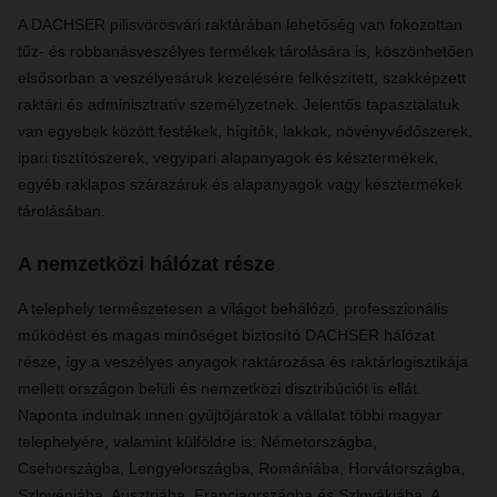
A DACHSER pilisvörösvári raktárában lehetőség van fokozottan
tűz- és robbanásveszélyes termékek tárolására is, köszönhetően
elsősorban a veszélyesáruk kezelésére felkészített, szakképzett
raktári és adminisztratív személyzetnek. Jelentős tapasztalatuk
van egyebek között festékek, hígítók, lakkok, növényvédőszerek,
ipari tisztítószerek, vegyipari alapanyagok és késztermékek,
egyéb raklapos szárazáruk és alapanyagok vagy késztermékek
tárolásában.
A nemzetközi hálózat része
A telephely természetesen a világot behálózó, professzionális
működést és magas minőséget biztosító DACHSER hálózat
része, így a veszélyes anyagok raktározása és raktárlogisztikája
mellett országon belüli és nemzetközi disztribúciót is ellát.
Naponta indulnak innen gyűjtőjáratok a vállalat többi magyar
telephelyére, valamint külföldre is: Németországba,
Csehországba, Lengyelországba, Romániába, Horvátországba,
Szlovéniába, Ausztriába, Franciaországba és Szlovákiába. A