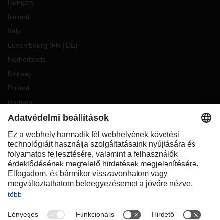
Hungary
Ireland
Italy
Luxembourg
(
FR
DE
)
Netherlands
Norway
Poland
Portugal
Romania
Slovakia
Spain
Sweden
Switzerland
(
DE
FR
)
Turkey
OCEANIA