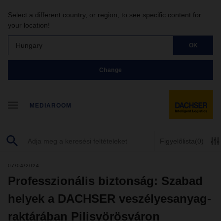
Select a different country, or region, to see specific content for
your location!
Hungary
OK
Change
MEDIAROOM
Figyelőlista
(0)
07/04/2024
Professzionális biztonság: Szabad
helyek a DACHSER veszélyesanyag-
raktárában Pilisvörösváron