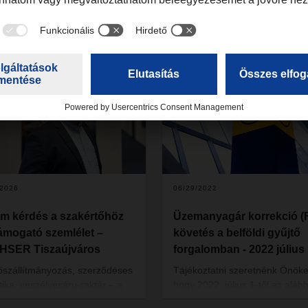
/2026
06/29/2022
m kérdés a szakértőhöz
Üzemanyagár korrekció (
Támogató szemlélet –
követés a belföldi gyűjtő
HSER Tiszaújváros
forgalomban - 2022 július
őszállítmányozás, szerződéses
Tájékoztatni szeretnénk Önöke
ztika, veszélyesáru-raktár – a
hogy 2022. július 1-től az alább
SER 2001 óta működő
üzemanyagár korrekciót