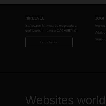
idei díjkalkulációiban. A részletes
tisza
útdíjtarifákat partereinknek számára
a szo
elérhetővé tesszük.
elsőso
Csatá
További kérdése esetén forduljon
HÍRLEVÉL
JOGI
vezet
illetékes DACHSER
Iratkozzon fel most és megkapja a
Impre
miért
kirendeltségünkhöz.
legfrissebb híreket a DACHSER-től
DACHS
Adatvéd
mit j
Sütibeá
logis
Feliratkozás
lehet
Kelet
Websites worl