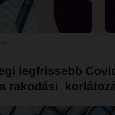
lítása
egi legfrissebb Covi
 a rakodási korlátoz