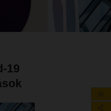
d-19
ások