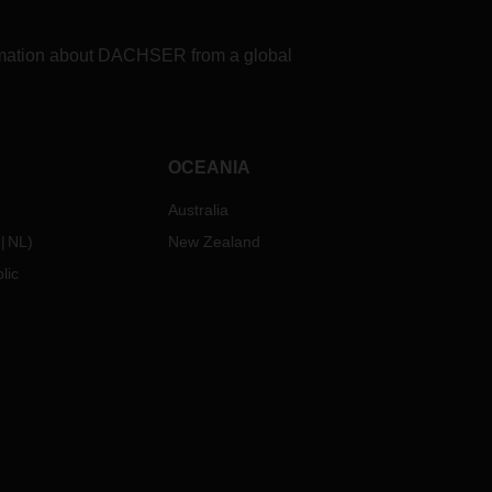
formation about DACHSER from a global
OCEANIA
Australia
NL
)
New Zealand
lic