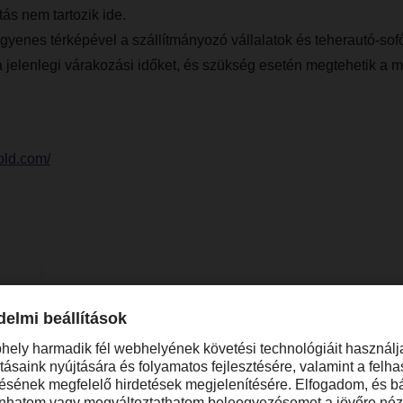
tás nem tartozik ide.
ingyenes térképével a szállítmányozó vállalatok és teherautó-sofő
 jelenlegi várakozási időket, és szükség esetén megtehetik a m
fold.com/
y
zsuzsanna.szuhay@dachser.com