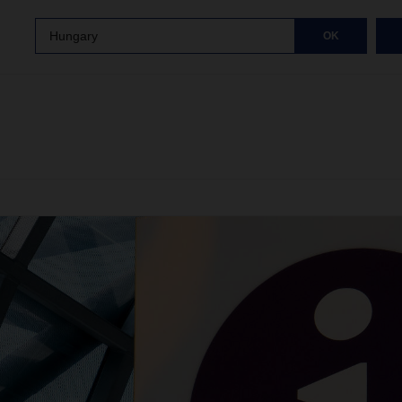
Hungary
OK