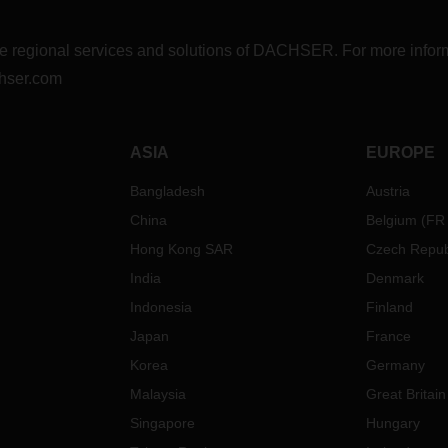
r the regional services and solutions of DACHSER. For more in
hser.com
ASIA
EUROPE
Bangladesh
Austria
China
Belgium
(
FR
Hong Kong SAR
Czech Repub
India
Denmark
Indonesia
Finland
Japan
France
Korea
Germany
Malaysia
Great Britain
Singapore
Hungary