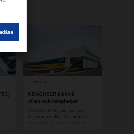
09/08/2021
FSC)
A DACHSER kibővíti
willebrocki telephelyét
A DACHSER Belgium kiterjeszti
Antwerpen melletti Willebroek-i
t,
telephelyét. Az átrakó raktár és a
i
helyi parkolói létesítmények