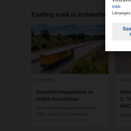
Esetleg ezek is érdekelhetik
01/17/2022
02/18
Januártól magasabbak az
Háro
útdíjak Ausztriában
1.: 
DAC
Az osztrák kormány közzétette a
2022. január 1-től érvényes
Gyűjt
úthasználati díjait, amiket
logis
figyelembe kell venni a DACHSER
DACH