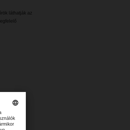
rök láthatják az
egfelelő