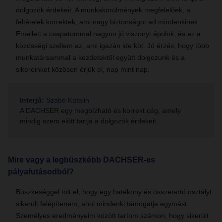
dolgozók érdekeit. A munkakörülmények megfelelőek, a
feltételek korrektek, ami nagy biztonságot ad mindenkinek.
Emellett a csapatommal nagyon jó viszonyt ápolok, és ez a
közösségi szellem az, ami igazán ide köt. Jó érzés, hogy több
munkatársammal a kezdetektől együtt dolgozunk és a
sikereinket közösen érjük el, nap mint nap.
Interjú:
Szabó Katalin
A DACHSER egy megbízható és korrekt cég, amely
mindig szem előtt tartja a dolgozók érdekeit.
Mire vagy a legbüszkébb DACHSER-es
pályafutásodból?
Büszkeséggel tölt el, hogy egy hatékony és összetartó osztályt
sikerült felépítenem, ahol mindenki támogatja egymást.
Személyes eredményeim között tartom számon, hogy sikerült