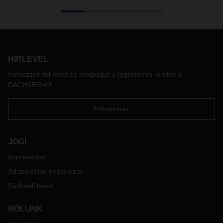
Senki sem tudja megjósolni a jövőt – sem a politikusok, sem
a tudósok, sem a közgazdászok. Ez azonban nem jelenti
azt, hogy abbahagyhatjuk a fejlődés figyelemmel kísérést, a
trendek nyomon követését, és nem vonjuk le a megfelelő
következtetéseket a holnapra vonatkozóan. Arra van
szükség, hogy közelről vizsgáljuk meg az eseményeket és
HÍRLEVÉL
kérdéseket tegyünk fel –, illetve ami a legfontosabb,
Iratkozzon fel most és megkapja a legfrissebb híreket a
figyelnünk kell. Mindez nyilvánvalónak tűnhet, ám a
DACHSER-től
mindennapi üzleti életben igazi kihívást jelenthet.
Feliratkozás
JOGI
Impresszum
Adatvédelmi nyilatkozat
Sütibeállítások
RÓLUNK