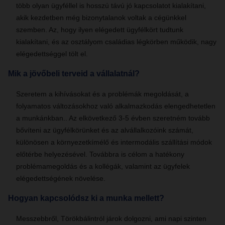
több olyan ügyféllel is hosszú távú jó kapcsolatot kialakítani,
akik kezdetben még bizonytalanok voltak a cégünkkel
szemben. Az, hogy ilyen elégedett ügyfélkört tudtunk
kialakítani, és az osztályom családias légkörben működik, nagy
elégedettséggel tölt el.
Mik a jövőbeli terveid a vállalatnál?
Szeretem a kihívásokat és a problémák megoldását, a
folyamatos változásokhoz való alkalmazkodás elengedhetetlen
a munkánkban.. Az elkövetkező 3-5 évben szeretném tovább
bővíteni az ügyfélkörünket és az alvállalkozóink számát,
különösen a környezetkímélő és intermodális szállítási módok
előtérbe helyezésével. Továbbra is célom a hatékony
problémamegoldás és a kollégák, valamint az ügyfelek
elégedettségének növelése.
Hogyan kapcsolódsz ki a munka mellett?
Messzebbről, Törökbálintról járok dolgozni, ami napi szinten