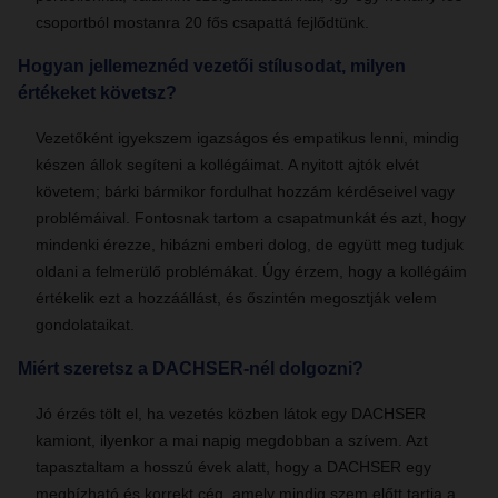
csoportból mostanra 20 fős csapattá fejlődtünk.
Hogyan jellemeznéd vezetői stílusodat, milyen
értékeket követsz?
Vezetőként igyekszem igazságos és empatikus lenni, mindig
készen állok segíteni a kollégáimat. A nyitott ajtók elvét
követem; bárki bármikor fordulhat hozzám kérdéseivel vagy
problémáival. Fontosnak tartom a csapatmunkát és azt, hogy
mindenki érezze, hibázni emberi dolog, de együtt meg tudjuk
oldani a felmerülő problémákat. Úgy érzem, hogy a kollégáim
értékelik ezt a hozzáállást, és őszintén megosztják velem
gondolataikat.
Miért szeretsz a DACHSER-nél dolgozni?
Jó érzés tölt el, ha vezetés közben látok egy DACHSER
kamiont, ilyenkor a mai napig megdobban a szívem. Azt
tapasztaltam a hosszú évek alatt, hogy a DACHSER egy
megbízható és korrekt cég, amely mindig szem előtt tartja a