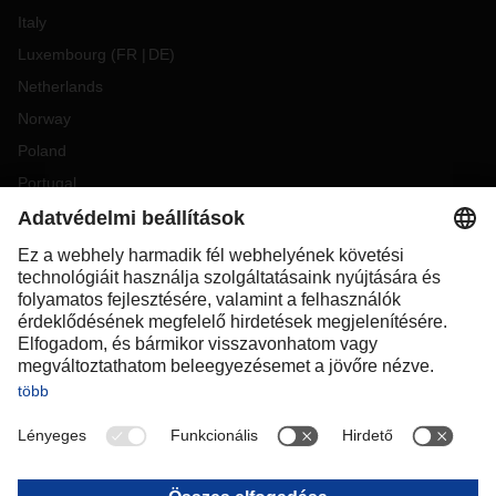
Italy
Luxembourg
(
FR
DE
)
Netherlands
Norway
Poland
Portugal
Romania
Slovakia
Spain
Sweden
Switzerland
(
DE
FR
)
Turkey
OCEANIA
Australia