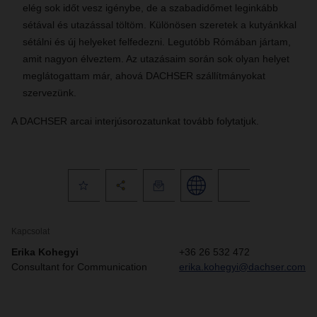
elég sok időt vesz igénybe, de a szabadidőmet leginkább
sétával és utazással töltöm. Különösen szeretek a kutyánkkal
sétálni és új helyeket felfedezni. Legutóbb Rómában jártam,
amit nagyon élveztem. Az utazásaim során sok olyan helyet
meglátogattam már, ahová DACHSER szállítmányokat
szervezünk.
A DACHSER arcai interjúsorozatunkat tovább folytatjuk.
Kapcsolat
Erika Kohegyi
+36 26 532 472
Consultant for Communication
erika.kohegyi@dachser.com