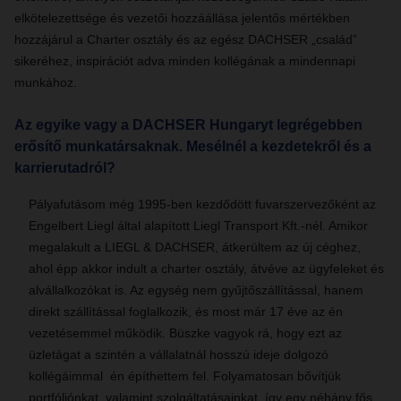
elkötelezettsége és vezetői hozzáállása jelentős mértékben
hozzájárul a Charter osztály és az egész DACHSER „család”
sikeréhez, inspirációt adva minden kollégának a mindennapi
munkához.
Az egyike vagy a DACHSER Hungaryt legrégebben
erősítő munkatársaknak. Mesélnél a kezdetekről és a
karrierutadról?
Pályafutásom még 1995-ben kezdődött fuvarszervezőként az
Engelbert Liegl által alapított Liegl Transport Kft.-nél. Amikor
megalakult a LIEGL & DACHSER, átkerültem az új céghez,
ahol épp akkor indult a charter osztály, átvéve az ügyfeleket és
alvállalkozókat is. Az egység nem gyűjtőszállítással, hanem
direkt szállítással foglalkozik, és most már 17 éve az én
vezetésemmel működik. Büszke vagyok rá, hogy ezt az
üzletágat a szintén a vállalatnál hosszú ideje dolgozó
kollégáimmal én építhettem fel. Folyamatosan bővítjük
portfóliónkat, valamint szolgáltatásainkat, így egy néhány fős