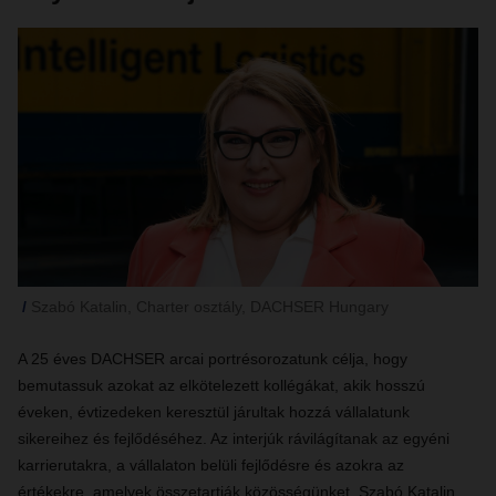
Szabó Katalin, Charter osztály, DACHSER Hungary
A 25 éves DACHSER arcai portrésorozatunk célja, hogy
bemutassuk azokat az elkötelezett kollégákat, akik hosszú
éveken, évtizedeken keresztül járultak hozzá vállalatunk
sikereihez és fejlődéséhez. Az interjúk rávilágítanak az egyéni
karrierutakra, a vállalaton belüli fejlődésre és azokra az
értékekre, amelyek összetartják közösségünket. Szabó Katalin