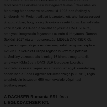
tervezésért és értékesítési stratégiáért felelős Értékesítési és
Marketing Menedzserré nevezték ki. 1995-ben Stoličný a
Lindbergh Air Freight vállalat igazgatója lett, ahol kulcsszerepet
játszott abban, hogy a cég Szlovákia vezető logisztikai vállalatai
közé lépjen. 2004-ben a vállalat egyesült a DACHSER-rel,
amelynek integrációs folyamatait szintén ő irányította. Roman
Stoličný 2017 óta a magyarországi LIEGL& DACHSER Kft.
ügyvezető igazgatója is és idén májusától pedig megkapta a
DACHSER Délkelet-Európa regionális vezetője pozíciót
is. Stoličný vezetése alá jelenleg 16 kirendeltség tartozik,
amelynek többsége a DACHSER European Logistics
hálózatának részét képezi és amelyből az egyik kirendeltség
speciálisan a Food Logistics területét szolgálja ki. Az új régió
telephelyein összesen 650 munkavállaló végzi napi
tevékenységét.
A DACHSER Románia SRL és a
LIEGL&DACHSER Kft.