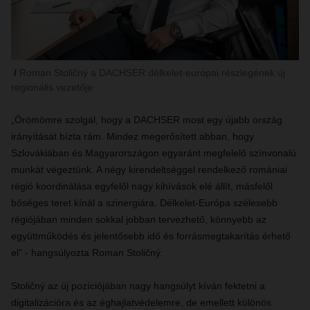
Roman Stoličný a DACHSER délkelet-európai részlegének új
regionális vezetője
„Örömömre szolgál, hogy a DACHSER most egy újabb ország
irányítását bízta rám. Mindez megerősített abban, hogy
Szlovákiában és Magyarországon egyaránt megfelelő színvonalú
munkát végeztünk. A négy kirendeltséggel rendelkező romániai
régió koordinálása egyfelől nagy kihívások elé állít, másfelől
bőséges teret kínál a szinergiára. Délkelet-Európa szélesebb
régiójában minden sokkal jobban tervezhető, könnyebb az
együttműködés és jelentősebb idő és forrásmegtakarítás érhető
el” - hangsúlyozta Roman Stoličný.
Stoličný az új pozíciójában nagy hangsúlyt kíván fektetni a
digitalizációra és az éghajlatvédelemre, de emellett különös