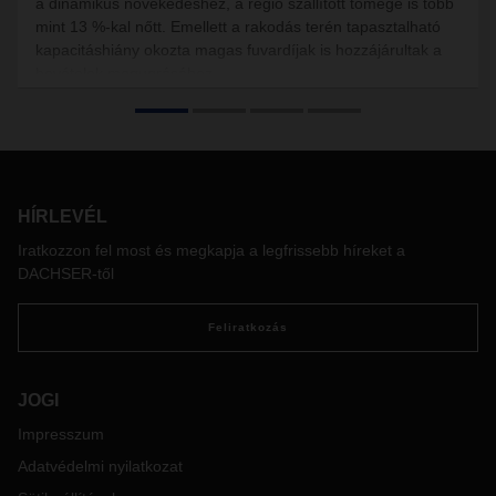
a dinamikus növekedéshez, a régió szállított tömege is több
mint 13 %-kal nőtt. Emellett a rakodás terén tapasztalható
kapacitáshiány okozta magas fuvardíjak is hozzájárultak a
bevételek megugrásához.
HÍRLEVÉL
Iratkozzon fel most és megkapja a legfrissebb híreket a
DACHSER-től
Feliratkozás
JOGI
Impresszum
Adatvédelmi nyilatkozat