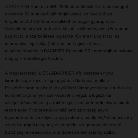
A DACHSER Romania SRL 2009 óta működik 4 kirendeltséggel,
összesen 92 munkavállalót foglalkoztat, és tavalyi éves
forgalmát 153 900 tonna szállított tömeggel gyarapította.
Szolgáltatásai közé tartozik a közúti szállítmányozás (European
Logistics), a szerződéses logisztika (Contract Logistics), az
informatikai logisztika (Information Logistics) és a
minőségirányítás. A DACHSER Romania SRL nemrégiben nyitotta
meg új kirendeltségét Aradon.
A magyarországi LIEGL&DACHSER Kft. összesen nyolc
kirendeltsége közül a legnagyobb a Budapest melletti
Pilisvörösváron található. A g
yűjtőszállítmányozás mellett rész-és
komplettrakományok szervezését is végzi, a logisztikai
szolgáltatásával pedig a raktárlogisztikai partnerek elvárásainak
tesz eleget.
Pilisvörösváron található az ország egyik
legmodernebb veszélyes anyag raktára, amely SQAS tanúsítvány
szerinti európai telephely és megfelel a legmagasabb szintű
biztonsági előírásoknak
.
A budapesti élelmiszerlogisztikai