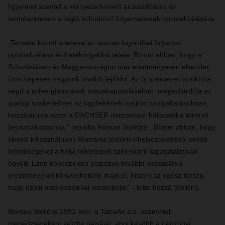
figyelmet szentel a környezetkímélő áruszállításra és
természetesen a régió különböző folyamatainak optimalizálására.
„Terveim között szerepel az összes logisztikai folyamat
optimalizálása és hatékonyabbá tétele. Bízom abban, hogy a
Szlovákiában és Magyarországon már eredményesen elkezdett
úton képesek vagyunk tovább fejlődni. Az új szervezeti struktúra
segít a szinergiahatások összekapcsolásában, megszilárdítja az
iparági szakértelmet az ügyfeleknek nyújtott szolgáltatásokban,
hozzájárulva ezzel a DACHSER nemzetközi hálózatába történő
becsatlakozáshoz,” mondta Roman Stoličný. „Bízom abban, hogy
sikerül kihasználnunk Románia területi elhelyezkedésből eredő
lehetőségeket a helyi fióktelepek széleskörű tapasztalatával
együtt. Ezen koncepcióra alapozva további hosszútávú
eredményeket könyvelhetünk majd el, hiszen az egész térség
nagy üzleti potenciálokkal rendelkezik” - tette hozzá Stoličný.
Roman Stoličný 1992-ben, a TatraAir a.s. számviteli
menedzsereként kezdte pályáját, ahol később a pénzügyi