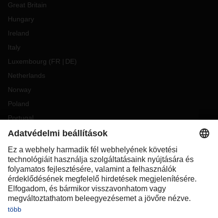
Great Britain
Hungary
Ireland
Italy
Luxembourg
(
FR
DE
)
Netherlands
Norway
Poland
Portugal
Romania
Slovakia
Spain
Sweden
Switzerland
(
DE
FR
)
Turkey