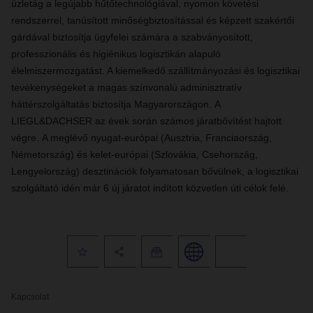
ü
zletág
a legújabb hűtőtechnológiával, nyomon követési
rendszerrel, tanúsított minőségbiztosítással és képzett szakértői
gárdával biztosítja ügyfelei számára a szabványosított,
professzionális és higiénikus logisztikán alapuló
élelmiszermozgatást
. A kiemelkedő szállítmányozási és logisztikai
tevékenységeket a magas színvonalú adminisztratív
háttérszolgáltatás biztosítja Magyarországon.
A
LIEGL&DACHSER az évek során számos járatbővítést hajtott
végre.
A meglévő nyugat-európai (Ausztria, Franciaország,
Németország) és kelet-európai (Szlovákia, Csehország,
Lengyelország) desztinációk folyamatosan bővülnek, a logisztikai
szolgáltató idén már 6 új járatot indított közvetlen úti célok felé.
Kapcsolat