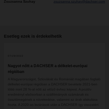
Zsuzsanna Szuhay
zsuzsanna.szuhay@dachser.com
Esetleg ezek is érdekelhetik
07/29/2022
Nagyot nőtt a DACHSER a délkelet-európai
régióban
A Magyarországot, Szlovákiát és Romániát magában foglaló
délkelet-európai régióban a DACHSER bevétele 2021-ben
több mint 28 %-al nőtt az előző évhez képest. A pozitív
eredményt elsősorban a szállítmányok számának és
össztömegének a növekedése, valamint az árak alakulása
hozta. A 2020-as lezárások után a DACHSER így visszatért