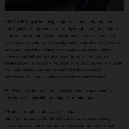
A DACHSER egyik különlegessége az azonos időpontokban
induló gyűjtőjáratok rendszere, amely megbízható és átlátható
szállítást tesz lehetővé üzleti partnereink számára – akár 1-2
raklapnyi áru esetén is. A beszélgetésből kiderül, miért jelent ez
hatékony megoldást a kisebb és közepes cégeknek, milyen
kihívásokkal kell szembenézni egy nap során, és hogyan
alkalmazkodik a logisztikai rendszer a változó piaci és környezeti
körülményekhez – legyen szó időjárásról, közlekedési
nehézségekről vagy különleges városi szabályozásokról.
Emellett szó esik arról is, mi teszi különösen izgalmassá és
sokszínűvé a logisztikában dolgozók munkanapjait.
A Podcast meghallgatható a G7 oldalán:
https://g7.hu/podcast/20250628/vonzo-az-a-valtozatossag-
kreativitas-es-dinamizmus-ami-a-logisztikai-munkat-jellemzi/