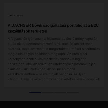
05/21/2024
A DACHSER bővíti szolgáltatási portfólióját a B2C
kiszállítások területén
A fogyasztók igényesek a kiskereskedelmi élmény kapcsán:
ott és akkor szeretnének vásárolni, ahol és amikor csak
akarnak, majd szeretnék a megrendelt terméket a számukra
megfelelő helyen és időben megkapni. Az erős piaci
versenyben azok a kiskereskedők vannak a legjobb
helyzetben, akik az árukat az értékesítési csatornák teljes
skáláján – az üzletekben, az online és mobil
kereskedelemben – össze tudják hangolni. Az ilyen
kifinomult, úgynevezett omnichannel értékesítési koncepciók
alapját a rugalmasan alkalmazkodó, nagy teljesítményű
ellátási láncok képezik. A DACHSER egész Európában
bevezetett egy új terméket, a targo on-site fixet, amely
támogatja ügyfelei omnichannel koncepcióit, és teljes
rugalmasságot biztosít a szállítási időpontok egyeztetése