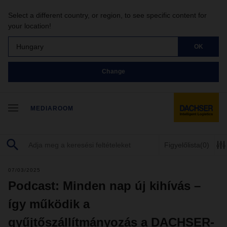
Select a different country, or region, to see specific content for
your location!
Hungary
OK
Change
MEDIAROOM
Figyelőlista
(0)
07/03/2025
Podcast: Minden nap új kihívás –
így működik a
gyűjtőszállítmányozás a DACHSER-