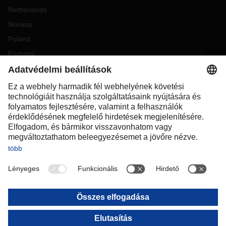
Netherlands
Norway
Poland
Portugal
Romania
Slovakia
Spain
Sweden
Switzerland
(
DE
FR
)
Turkey
OCEANIA
Australia
New Zealand