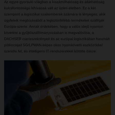
Az egyre gyorsuló világban a kiszámíthatóság és átláthatóság
kulcsfontosságú kihívássá vált az üzleti életben. Ez a két
szempont a logisztikai szakemberek számára is lényeges, akik
ügyfeleik megbízásából a legkülönfélébb termékeket szállítják
Európa-szerte. Annak érdekében, hogy a valós idejű nyomon
követést a gyűjtőszállítmányozásban is megvalósítsa, a
DACHSER csereszekrényeit és az európai logisztikában használt
pótkocsijait 5G/LPWAN-képes okos nyomkövető eszközökkel
szerelte fel, és intelligens IT-rendszerekkel kötötte össze.