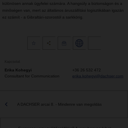
különösen annak ügyfelei számára. A hangsúly a biztonságon és a
minőségen van, mert az általános áruszállítási logisztikában igazán
ez számít - a Gibraltári-szorostól a sarkkörig.
Kapcsolat
Erika Kohegyi
+36 26 532 472
Consultant for Communication
erika.kohegyi@dachser.com
A DACHSER arcai 8. - Mindenre van megoldás