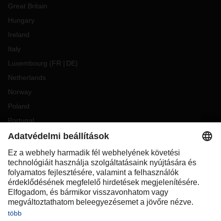
Great Britain
Hungary
Ireland
Italy
Luxembourg
(
FR
DE
)
Netherlands
Norway
Poland
Portugal
Romania
Slovakia
Spain
Sweden
Switzerland
(
DE
FR
)
Turkey