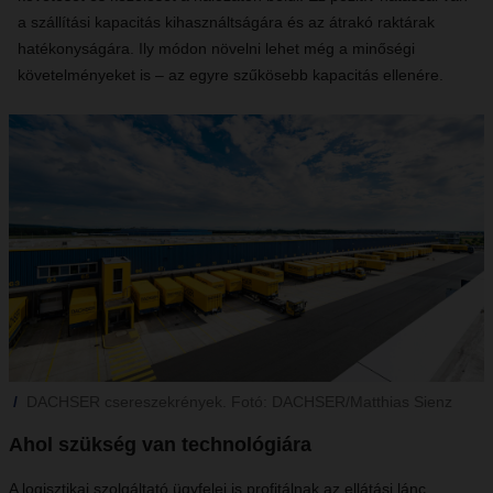
a szállítási kapacitás kihasználtságára és az átrakó raktárak
hatékonyságára. Ily módon növelni lehet még a minőségi
követelményeket is – az egyre szűkösebb kapacitás ellenére.
DACHSER csereszekrények. Fotó: DACHSER/Matthias Sienz
Ahol szükség van technológiára
A logisztikai szolgáltató ügyfelei is profitálnak az ellátási lánc