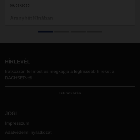
09/03/2025
Aranyhét Kínában
2025. október 1. és 8. között a legtöbb vállalkozás és gyár
zárva tart Kínában a nemzeti ünnep, az Aranyhét miatt. A
világ egyik legfontosabb gyártási központjaként ez a
hosszabb szünet jelentős hatással lehet a nemzetközi
ellátási láncokra. Fontos, hogy már most elkezdje a
felkészülést az esetleges fennakadások minimalizálása
HÍRLEVÉL
érdekében.
Iratkozzon fel most és megkapja a legfrissebb híreket a
DACHSER-től
Feliratkozás
JOGI
Impresszum
Adatvédelmi nyilatkozat