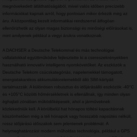
megnövekedett átláthatóságából, mivel valós időben precízebb
információkat kapnak arról, hogy pontosan mikor érkezik meg az
áru. A központilag kezelt informatikai rendszerrel átfogóan
ellenőrizhetik az olyan magas biztonsági és minőségi előírásokat is,
mint amilyenek például a vegyi árukra vonatkoznak.
A DACHSER a Deutsche Telekommal és más technológiai
vállalatokkal együttműködve fejlesztette ki a csereszekrényekben
használható innovatív intelligens nyomkövetőket. Az eszközök a
Deutsche Telekom csúcskategóriás, napelemekkel támogatott,
energiatakarékos akkumulátorelemekből álló SIM-kártyáit
tartalmazzák. A különösen robusztus és időjárásálló eszközök -40°C
és +105°C közötti hőmérsékletnek is ellenállnak, így minden olyan
éghajlati zónában működőképesek, ahol a járműveknek
közlekedniük kell. A körülbelül hat hónapos töltési kapacitásnak
köszönhetően még a téli hónapok vagy hosszabb napsütés nélküli,
rossz időjárású időszakok sem jelentenek problémát. A
helymeghatározást modern műholdas technológia, például a GPS