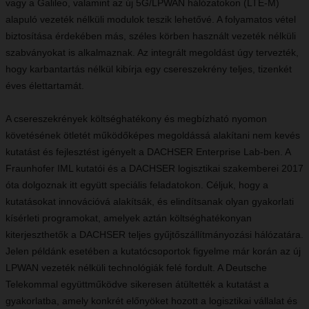
vagy a Galileo, valamint az új 5G/LPWAN hálózatokon (LTE-M)
alapuló vezeték nélküli modulok teszik lehetővé. A folyamatos vétel
biztosítása érdekében más, széles körben használt vezeték nélküli
szabványokat is alkalmaznak. Az integrált megoldást úgy tervezték,
hogy karbantartás nélkül kibírja egy csereszekrény teljes, tizenkét
éves élettartamát.
A csereszekrények költséghatékony és megbízható nyomon
követésének ötletét működőképes megoldássá alakítani nem kevés
kutatást és fejlesztést igényelt a DACHSER Enterprise Lab-ben. A
Fraunhofer IML kutatói és a DACHSER logisztikai szakemberei 2017
óta dolgoznak itt együtt speciális feladatokon. Céljuk, hogy a
kutatásokat innovációvá alakítsák, és elindítsanak olyan gyakorlati
kísérleti programokat, amelyek aztán költséghatékonyan
kiterjeszthetők a DACHSER teljes gyűjtőszállítmányozási hálózatára.
Jelen példánk esetében a kutatócsoportok figyelme már korán az új
LPWAN vezeték nélküli technológiák felé fordult. A Deutsche
Telekommal együttműködve sikeresen átültették a kutatást a
gyakorlatba, amely konkrét előnyöket hozott a logisztikai vállalat és