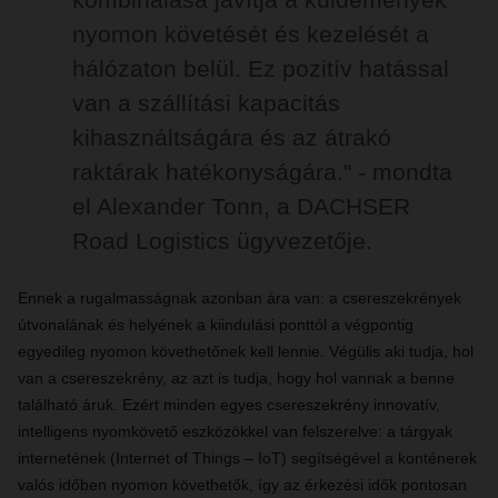
nyomon követését és kezelését a
hálózaton belül. Ez pozitív hatással
van a szállítási kapacitás
kihasználtságára és az átrakó
raktárak hatékonyságára." - mondta
el Alexander Tonn, a DACHSER
Road Logistics ügyvezetője.
Ennek a rugalmasságnak azonban ára van: a csereszekrények
útvonalának és helyének a kiindulási ponttól a végpontig
egyedileg nyomon követhetőnek kell lennie. Végülis aki tudja, hol
van a csereszekrény, az azt is tudja, hogy hol vannak a benne
található áruk. Ezért minden egyes csereszekrény innovatív,
intelligens nyomkövető eszközökkel van felszerelve: a tárgyak
internetének (Internet of Things – IoT) segítségével a konténerek
valós időben nyomon követhetők, így az érkezési idők pontosan