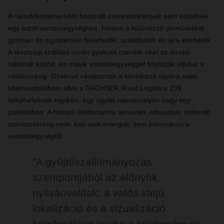
A rakodókonténerként használt csereszekrények nem kötődnek
egy adott vontatóegységhez, hanem a különböző járművekkel
gyorsan és egyszerűen felvehetők, szállíthatók és újra letehetők.
A távolsági szállítás során gyakran cserélik őket az átrakó
raktárak között, és másik vontatóegységgel folytatják útjukat a
célállomásig. Gyakran várakoznak a következő útjukra saját
kitámasztólábain állva a DACHSER Road Logistics 239
telephelyének egyikén, egy ügyfél rakodóhelyén vagy egy
parkolóban. A hosszú élettartamra tervezett, robusztus, önhordó
csereszekrény nem kap sem energiát, sem információt a
vontatóegységtől.
"A gyűjtőszállítmányozás
szempontjából az előnyök
nyilvánvalóak: a valós idejű
lokalizáció és a vizualizáció
kombinálása javítja a küldemények