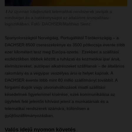
Az újonnan kifejlesztett telematikai rendszerek javítják a
minőséget és a hatékonyságot az általános áruszállítási
logisztikában. Fotó: DACHSER/Matthias Sienz
Spanyolországtól Norvégiáig, Portugáliától Törökországig – a
DACHSER 8500 csereszekrénye és 3500 pótkocsija évente több
ezer kilométert tesz meg Európa-szerte. Ezekben a szállítási
eszközökben többek között a ruházati és kozmetikai ipar áruit,
élelmiszereket, autóipari alkatrészeket szállítanak – de általános
rakomány és a vegyipar veszélyes árui is helyet kapnak. A
DACHSER évente több mint 80 millió szállítmányt továbbít. A
forgalmi dugók vagy útvonalváltozások miatti szállítási
késedelmek figyelemmel kísérése, ezek kommunikálása az
ügyfelek felé jelentős kihívást jelent a munkatársak és a
telematikai rendszerek számára, különösen a
gyűjtőszállítmányozásban.
Valós idejű nyomon követés