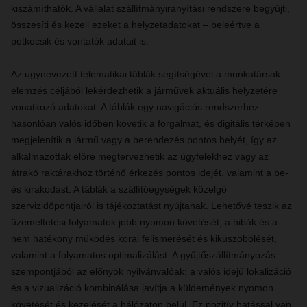
kiszámíthatók. A vállalat szállítmányirányítási rendszere begyűjti,
összesíti és kezeli ezeket a helyzetadatokat – beleértve a
pótkocsik és vontatók adatait is.
Az úgynevezett telematikai táblák segítségével a munkatársak
elemzés céljából lekérdezhetik a járművek aktuális helyzetére
vonatkozó adatokat. A táblák egy navigációs rendszerhez
hasonlóan valós időben követik a forgalmat, és digitális térképen
megjelenítik a jármű vagy a berendezés pontos helyét, így az
alkalmazottak előre megtervezhetik az ügyfelekhez vagy az
átrakó raktárakhoz történő érkezés pontos idejét, valamint a be-
és kirakodást. A táblák a szállítóegységek közelgő
szervizidőpontjairól is tájékoztatást nyújtanak. Lehetővé teszik az
üzemeltetési folyamatok jobb nyomon követését, a hibák és a
nem hatékony működés korai felismerését és kiküszöbölését,
valamint a folyamatos optimalizálást. A gyűjtőszállítmányozás
szempontjából az előnyök nyilvánvalóak: a valós idejű lokalizáció
és a vizualizáció kombinálása javítja a küldemények nyomon
követését és kezelését a hálózaton belül. Ez pozitív hatással van