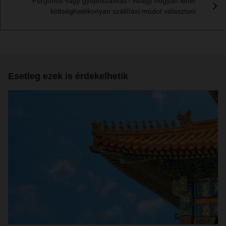
Furgonos vagy gyűjtőszállítás? Avagy hogyan lehet
költséghatékonyan szállítási módot választani
Esetleg ezek is érdekelhetik