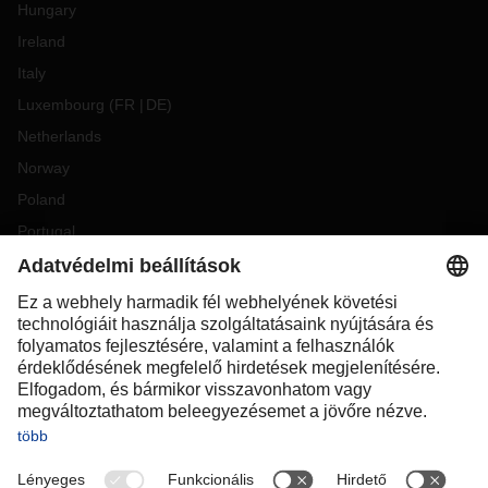
Hungary
Ireland
Italy
Luxembourg
(
FR
DE
)
Netherlands
Norway
Poland
Portugal
Romania
Slovakia
Spain
Sweden
Switzerland
(
DE
FR
)
Turkey
OCEANIA