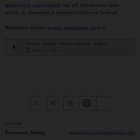
telephelyeink valamelyikétől
vagy pdf. formátumban alább
letöltve. Az olvasáshoz jó szórakozást kívánunk Önöknek!
Böngésszen kedvére
korábbi lapszámaink közül
is!
Dachser magazin 3/2022-es lapszám _English
PDF (7,06 MB)
Kapcsolat
Zsuzsanna Szuhay
zsuzsanna.szuhay@dachser.com