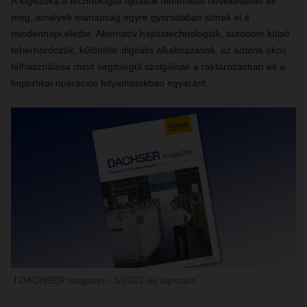
A logisztika a technológiai újítások dinamikus növekedését éli
meg, amelyek manapság egyre gyorsabban jutnak el a
mindennapi életbe. Alternatív hajtástechnológiák, autonóm külső
teherhordozók, különféle digitális alkalmazások, az adatok okos
felhasználása mind segítségül szolgálnak a raktározásban és a
logisztikai operációs folyamatokban egyaránt.
DACHSER magazin - 3/2022-es lapszám