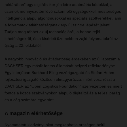
raktárában" egy digitális iker jön létre adatmátrix kódokkal, a
csarnok mennyezetén lévő szkennelő egységekkel, mesterséges
intelligencia alapú algoritmusokkal és speciális szoftverekkel, ami
a folyamatok átláthatóságának egy új szintre lépését jelenti.
Tudjon meg többet az új technológiáról, a benne rejlő
lehetőségekről, és a kísérleti üzemekben zajló folyamatokról az
újság a 22. oldalától.
A nagyobb innováció és átláthatóság érdekében az új lapszám a
DACHSER egy másik fontos állomását helyezi reflektorfénybe.
Egy interjúban Burkhard Eling vezérigazgató és Stefan Hohm
fejlesztési igazgató közösen elmagyarázza, miért vesz részt a
DACHSER az "Open Logistics Foundation" szervezetben és miért
fontos a közös szabványokon alapuló digitalizálás a teljes iparág
és a cég számára egyaránt.
A magazin elérhetősége
Nyomatatott kiadványunkat megkaphatja országon belül