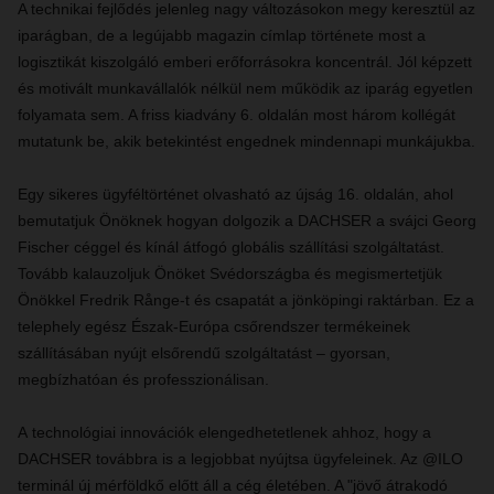
A technikai fejlődés jelenleg nagy változásokon megy keresztül az
iparágban, de a legújabb magazin címlap története most a
logisztikát kiszolgáló emberi erőforrásokra koncentrál. Jól képzett
és motivált munkavállalók nélkül nem működik az iparág egyetlen
folyamata sem. A friss kiadvány 6. oldalán most három kollégát
mutatunk be, akik betekintést engednek mindennapi munkájukba.
Egy sikeres ügyféltörténet olvasható az újság 16. oldalán, ahol
bemutatjuk Önöknek hogyan dolgozik a DACHSER a svájci Georg
Fischer céggel és kínál átfogó globális szállítási szolgáltatást.
Tovább kalauzoljuk Önöket Svédországba és megismertetjük
Önökkel
Fredrik Rånge-t és csapatát a jönköpingi raktárban. Ez a
telephely egész Észak-Európa csőrendszer termékeinek
szállításában nyújt elsőrendű szolgáltatást – gyorsan,
megbízhatóan és professzionálisan.
A technológiai innovációk elengedhetetlenek ahhoz, hogy a
DACHSER továbbra is a legjobbat nyújtsa ügyfeleinek. Az @ILO
terminál új mérföldkő előtt áll a cég életében. A "jövő átrakodó