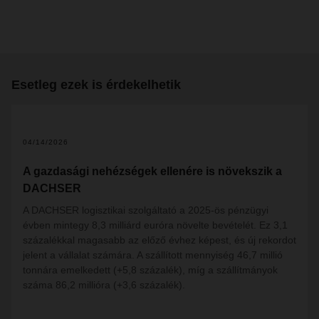
Esetleg ezek is érdekelhetik
04/14/2026
A gazdasági nehézségek ellenére is növekszik a
DACHSER
A DACHSER logisztikai szolgáltató a 2025-ös pénzügyi
évben mintegy 8,3 milliárd euróra növelte bevételét. Ez 3,1
százalékkal magasabb az előző évhez képest, és új rekordot
jelent a vállalat számára. A szállított mennyiség 46,7 millió
tonnára emelkedett (+5,8 százalék), míg a szállítmányok
száma 86,2 millióra (+3,6 százalék).