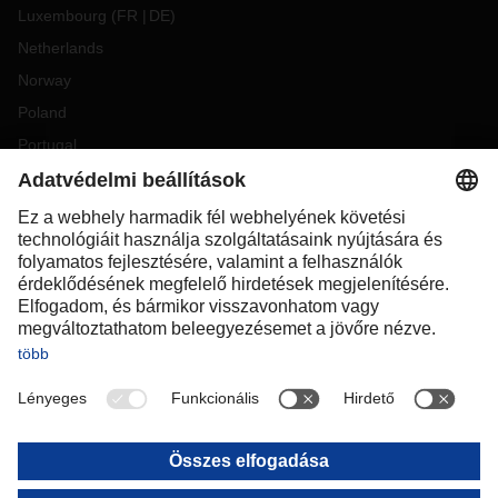
Luxembourg
(
FR
DE
)
Netherlands
Norway
Poland
Portugal
Romania
Slovakia
Spain
Sweden
Switzerland
(
DE
FR
)
Turkey
OCEANIA
Australia
New Zealand