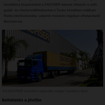
közelében) központokból a DACHSER hetente többször is indít
gyűjtő- és charterszállítmányokat a Tunisz közelében található
Radès kikötővárosába, valamint monastiri régióban elhelyezkedő
Bennane-ba.
A DACHSER marokkói regionális irodája Casablancában
Befektetés a jövőbe