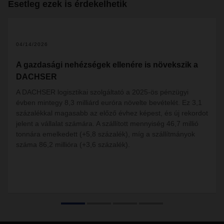
Esetleg ezek is érdekelhetik
04/14/2026
A gazdasági nehézségek ellenére is növekszik a
DACHSER
A DACHSER logisztikai szolgáltató a 2025-ös pénzügyi
évben mintegy 8,3 milliárd euróra növelte bevételét. Ez 3,1
százalékkal magasabb az előző évhez képest, és új rekordot
jelent a vállalat számára. A szállított mennyiség 46,7 millió
tonnára emelkedett (+5,8 százalék), míg a szállítmányok
száma 86,2 millióra (+3,6 százalék).