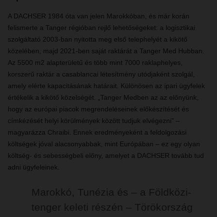
A DACHSER 1984 óta van jelen Marokkóban, és már korán
felismerte a Tanger régióban rejlő lehetőségeket: a logisztikai
szolgáltató 2003-ban nyitotta meg első telephelyét a kikötő
közelében, majd 2021-ben saját raktárát a Tanger Med Hubban.
Az 5500 m2 alapterületű és több mint 7000 raklaphelyes,
korszerű raktár a casablancai létesítmény utódjaként szolgál,
amely elérte kapacitásának határait. Különösen az ipari ügyfelek
értékelik a kikötő közelségét. „Tanger Medben az az előnyünk,
hogy az európai piacok megrendeléseinek előkészítését és
címkézését helyi körülmények között tudjuk elvégezni” –
magyarázza Chraibi. Ennek eredményeként a feldolgozási
költségek jóval alacsonyabbak, mint Európában – ez egy olyan
költség- és sebességbeli előny, amelyet a DACHSER tovább tud
adni ügyfeleinek.
Marokkó, Tunézia és – a Földközi-
tenger keleti részén – Törökország