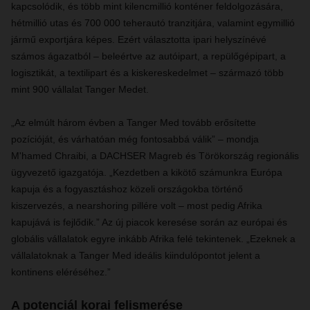
kapcsolódik, és több mint kilencmillió konténer feldolgozására,
hétmillió utas és 700 000 teherautó tranzitjára, valamint egymillió
jármű exportjára képes. Ezért választotta ipari helyszínévé
számos ágazatból – beleértve az autóipart, a repülőgépipart, a
logisztikát, a textilipart és a kiskereskedelmet – származó több
mint 900 vállalat Tanger Medet.
„Az elmúlt három évben a Tanger Med tovább erősítette
pozícióját, és várhatóan még fontosabbá válik” – mondja
M'hamed Chraibi, a DACHSER Magreb és Törökország regionális
ügyvezető igazgatója. „Kezdetben a kikötő számunkra Európa
kapuja és a fogyasztáshoz közeli országokba történő
kiszervezés, a nearshoring pillére volt – most pedig Afrika
kapujává is fejlődik.” Az új piacok keresése során az európai és
globális vállalatok egyre inkább Afrika felé tekintenek. „Ezeknek a
vállalatoknak a Tanger Med ideális kiindulópontot jelent a
kontinens eléréséhez.”
A potenciál korai felismerése