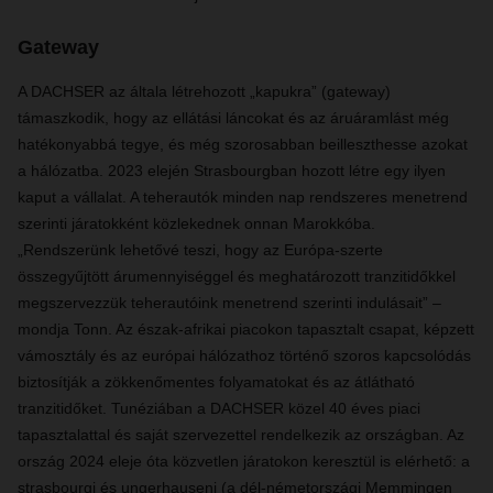
Gateway
A DACHSER az általa létrehozott „kapukra” (gateway)
támaszkodik, hogy az ellátási láncokat és az áruáramlást még
hatékonyabbá tegye, és még szorosabban beilleszthesse azokat
a hálózatba. 2023 elején Strasbourgban hozott létre egy ilyen
kaput a vállalat. A teherautók minden nap rendszeres menetrend
szerinti járatokként közlekednek onnan Marokkóba.
„Rendszerünk lehetővé teszi, hogy az Európa-szerte
összegyűjtött árumennyiséggel és meghatározott tranzitidőkkel
megszervezzük teherautóink menetrend szerinti indulásait” –
mondja Tonn. Az észak-afrikai piacokon tapasztalt csapat, képzett
vámosztály és az európai hálózathoz történő szoros kapcsolódás
biztosítják a zökkenőmentes folyamatokat és az átlátható
tranzitidőket. Tunéziában a DACHSER közel 40 éves piaci
tapasztalattal és saját szervezettel rendelkezik az országban. Az
ország 2024 eleje óta közvetlen járatokon keresztül is elérhető: a
strasbourgi és ungerhauseni (a dél-németországi Memmingen