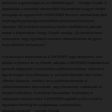
biztosítva a gyorsaságot és az átláthatóságot” – mondja Chraibi. A
digitalizálás a marokkói vámkezelési folyamatokat is egyre inkább
támogatja és egyszerűsíti. A DACHSER Morocco vámhatóság által
jóváhagyott gazdasági szereplőként (Authorized Economic
Operator, AEO) történő tanúsítása fontos mérföldkövet jelentett
ebben a folyamatban. Ahogy Chraibi mondja: „Ez lehetővé teszi
számunkra, hogy ügyfeleink számára zökkenőmentes és gyors
árutovábbítást biztosítsunk.”
A szabványos folyamatok és a DACHSER saját rendszerei, mint
például a Domino és az Othello, alkotják a DACHSER működésének
gerincét világszerte a szárazföldi szállítmányozásban, valamint a
légi és tengeri áruszállításban is, amelyből Marokkó sem kivétel.
„Minden folyamat, interfész és a szállítmánykövetés is
zökkenőmentesen kapcsolódik, vagy hamarosan csatlakozik az
európai hálózathoz. A rendszer bevezetése Tunéziában is
hamarosan élesben indul. A DACHSER ügyfelei az EU-n kívül is
egységes minőségi és szolgáltatási szabványokra
támaszkodhatnak” – mondja Chraibi.