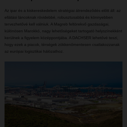
Az ipar és a kiskereskedelem stratégiai átrendeződés előtt áll: az
ellátási láncoknak rövidebbé, robusztusabbá és könnyebben
tervezhetővé kell válniuk. A Magreb feltörekvő gazdaságai,
különösen Marokkó, nagy lehetőségeket tartogató helyszínekként
kerülnek a figyelem középpontjába. A DACHSER lehetővé teszi,
hogy ezek a piacok, térségek zökkenőmentesen csatlakozzanak
az európai logisztikai hálózathoz.