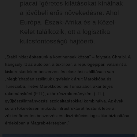
piacai ígéretes kilátásokat kínálnak
a jövőbeli erős növekedésre. Ahol
Európa, Észak-Afrika és a Közel-
Kelet találkozik, ott a logisztika
kulcsfontosságú hajtóerő.
„Stabil hidat építettünk a kontinensek között” – folytatja Chraibi. A
hangsúly itt az autóipar, a textilipar, a repülőgépipar, valamint a
kiskereskedelem beszerzési és elosztási szállításain van.
„Megbízhatóan szállítjuk ügyfeleink áruit Marokkóba és
Tunéziába, illetve Marokkóból és Tunéziából, akár teljes
rakományként (FTL), akár részrakományként (LTL),
gyűjtőszállítmányozási szolgáltatásokkal kombinálva. Az évek
során tökéletesen működő infrastruktúrát hoztunk létre a
zökkenőmentes beszerzési és disztribúciós logisztika biztosítása
érdekében a Magreb-térségben.”