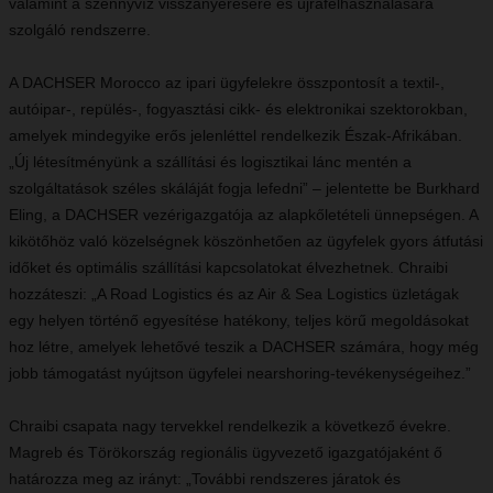
valamint a szennyvíz visszanyerésére és újrafelhasználására
szolgáló rendszerre.
A DACHSER Morocco az ipari ügyfelekre összpontosít a textil-,
autóipar-, repülés-, fogyasztási cikk- és elektronikai szektorokban,
amelyek mindegyike erős jelenléttel rendelkezik Észak-Afrikában.
„Új létesítményünk a szállítási és logisztikai lánc mentén a
szolgáltatások széles skáláját fogja lefedni” – jelentette be Burkhard
Eling, a DACHSER vezérigazgatója az alapkőletételi ünnepségen. A
kikötőhöz való közelségnek köszönhetően az ügyfelek gyors átfutási
időket és optimális szállítási kapcsolatokat élvezhetnek. Chraibi
hozzáteszi: „A Road Logistics és az Air & Sea Logistics üzletágak
egy helyen történő egyesítése hatékony, teljes körű megoldásokat
hoz létre, amelyek lehetővé teszik a DACHSER számára, hogy még
jobb támogatást nyújtson ügyfelei nearshoring-tevékenységeihez.”
Chraibi csapata nagy tervekkel rendelkezik a következő évekre.
Magreb és Törökország regionális ügyvezető igazgatójaként ő
határozza meg az irányt: „További rendszeres járatok és