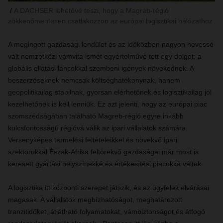
A DACHSER lehetővé teszi, hogy a Magreb-régió
zökkenőmentesen csatlakozzon az európai logisztikai hálózathoz
A megingott gazdasági lendület és az időközben nagyon hevessé
vált nemzetközi vámvita ismét egyértelművé tett egy dolgot: a
globális ellátási láncokkal szembeni igények növekednek. A
beszerzéseknek nemcsak költséghatékonynak, hanem
geopolitikailag stabilnak, gyorsan elérhetőnek és logisztikailag jól
kezelhetőnek is kell lenniük. Ez azt jelenti, hogy az európai piac
szomszédságában található Magreb-régió egyre inkább
kulcsfontosságú régióvá válik az ipari vállalatok számára.
Versenyképes termelési feltételeikkel és növekvő ipari
szektorukkal Észak-Afrika feltörekvő gazdaságai már most is
keresett gyártási helyszínekké és értékesítési piacokká váltak.
A logisztika itt központi szerepet játszik, és az ügyfelek elvárásai
magasak. A vállalatok megbízhatóságot, meghatározott
tranzitidőket, átlátható folyamatokat, vámbiztonságot és átfogó