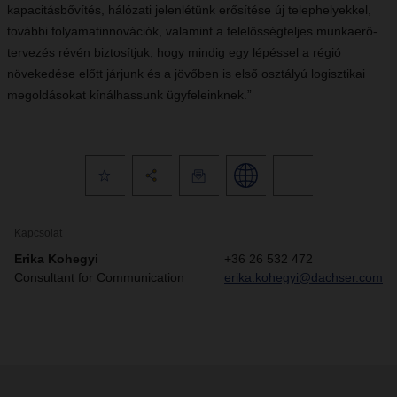
kapacitásbővítés, hálózati jelenlétünk erősítése új telephelyekkel,
további folyamatinnovációk, valamint a felelősségteljes munkaerő-
tervezés révén biztosítjuk, hogy mindig egy lépéssel a régió
növekedése előtt járjunk és a jövőben is első osztályú logisztikai
megoldásokat kínálhassunk ügyfeleinknek.”
Kapcsolat
Erika Kohegyi
+36 26 532 472
Consultant for Communication
erika.kohegyi@dachser.com