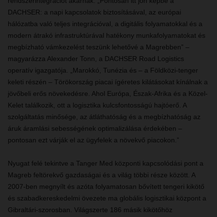
rendszerintegrációt akarnak. „Pontosan itt jön képbe a
DACHSER: a napi kapcsolatok biztosításával, az európai
hálózatba való teljes integrációval, a digitális folyamatokkal és a
modern átrakó infrastruktúrával hatékony munkafolyamatokat és
megbízható vámkezelést teszünk lehetővé a Magrebben” –
magyarázza Alexander Tonn, a DACHSER Road Logistics
operatív igazgatója. „Marokkó, Tunézia és – a Földközi-tenger
keleti részén – Törökország piacai ígéretes kilátásokat kínálnak a
jövőbeli erős növekedésre. Ahol Európa, Észak-Afrika és a Közel-
Kelet találkozik, ott a logisztika kulcsfontosságú hajtóerő. A
szolgáltatás minősége, az átláthatóság és a megbízhatóság az
áruk áramlási sebességének optimalizálása érdekében –
pontosan ezt várják el az ügyfelek a növekvő piacokon.”
Nyugat felé tekintve a Tanger Med központi kapcsolódási pont a
Magreb feltörekvő gazdaságai és a világ többi része között. A
2007-ben megnyílt és azóta folyamatosan bővített tengeri kikötő
és szabadkereskedelmi övezete ma globális logisztikai központ a
Gibraltári-szorosban. Világszerte 186 másik kikötőhöz