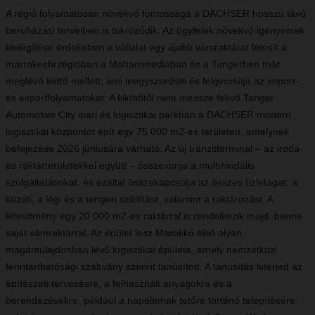
A régió folyamatosan növekvő fontossága a DACHSER hosszú távú
beruházási terveiben is tükröződik. Az ügyfelek növekvő igényeinek
kielégítése érdekében a vállalat egy újabb vámraktárat létesít a
marrakeshi régióban a Mohammediában és a Tangerben már
meglévő kettő mellett, ami leegyszerűsíti és felgyorsítja az import-
és exportfolyamatokat. A kikötőtől nem messze fekvő Tanger
Automotive City ipari és logisztikai parkban a DACHSER modern
logisztikai központot épít egy 75 000 m2-es területen, amelynek
befejezése 2026 júniusára várható. Az új tranzitterminál – az iroda-
és raktárterületekkel együtt – összevonja a multimodális
szolgáltatásokat, és ezáltal összekapcsolja az összes üzletágat: a
közúti, a légi és a tengeri szállítást, valamint a raktározást. A
létesítmény egy 20 000 m2-es raktárral is rendelkezik majd, benne
saját vámraktárral. Az épület lesz Marokkó első olyan,
magántulajdonban lévő logisztikai épülete, amely nemzetközi
fenntarthatósági szabvány szerint tanúsított. A tanúsítás kiterjed az
építészeti tervezésre, a felhasznált anyagokra és a
berendezésekre, például a napelemek tetőre történő telepítésére,