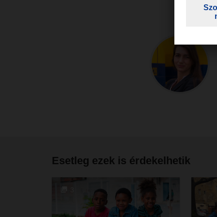
Esetleg ezek is érdekelhetik
3