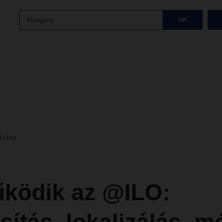
Hungary
OK
lítása
űködik az @ILO: