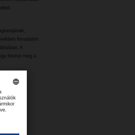
teit.
rogramjának,
években forradalmi
táraiban. A
gy felelve meg a