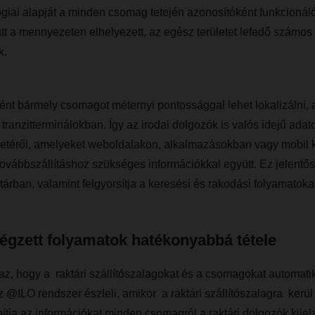
ógiai alapját a minden csomag tetején azonosítóként funkcioná
tt a mennyezeten elhelyezett, az egész területet lefedő számos
k.
t bármely csomagot méternyi pontossággal lehet lokalizálni, 
tranzitterminálokban. Így az irodai dolgozók is valós idejű adat
zetéről, amelyeket weboldalakon, alkalmazásokban vagy mobil k
továbbszállításhoz szükséges információkkal együtt. Ez jelentős
tárban, valamint felgyorsítja a keresési és rakodási folyamatokat
égzett folyamatok hatékonyabbá tétele
 az, hogy a raktári szállítószalagokat és a csomagokat automat
 @ILO rendszer észleli, amikor a raktári szállítószalagra kerül
ítja az információkat minden csomagról a raktári dolgozók kijel