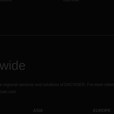
llítások
Kapcsolat
elezettségüket az dél-ázsiai,
rikai és latin-amerikai régiókra.
dwide
r the regional services and solutions of DACHSER. For more in
hser.com
ASIA
EUROPE