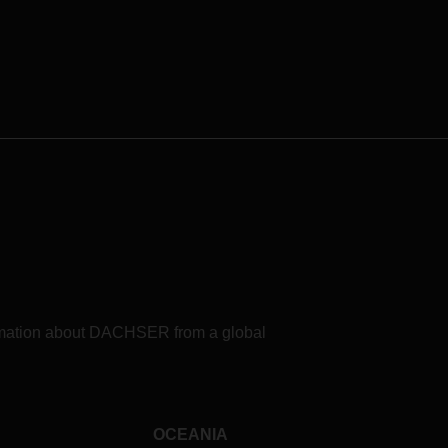
lehet legeredményesebben
teljesíteni a Párizsi Klímavédelmi
Megállapodás által meghatározott
azon célt, hogy a Föld légkörének
felmelegedését 2 Celsius fok alatt
tudjuk tartani.
formation about DACHSER from a global
OCEANIA