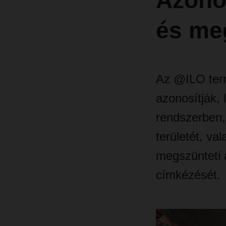
Azonos
és meg
Az @ILO term
azonosítják, 
rendszerben,
területét, val
megszünteti 
címkézését.