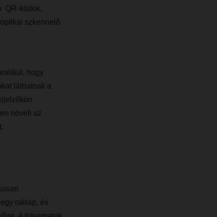
ló QR-kódok,
 optikai szkennelő
anélkül, hogy
okat láthatnak a
ijelzőkön
en növeli az
.
ikusan
 egy raklap, és
zőire. A folyamatok