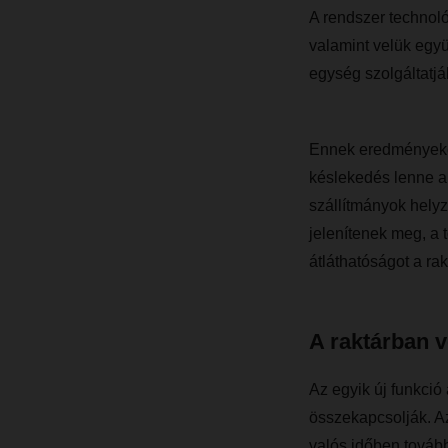
A rendszer technol
valamint velük együ
egység szolgáltatjá
Ennek eredményekén
késlekedés lenne a 
szállítmányok hely
jelenítenek meg, a 
átláthatóságot a rak
A raktárban v
Az egyik új funkció
összekapcsolják. Az
valós időben tovább