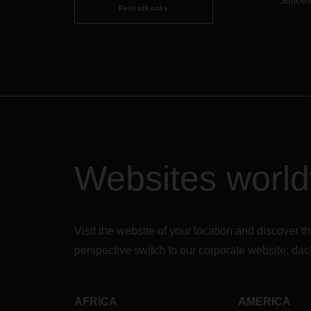
Sütibeá
megmutatja azt is, hol tartanak ma a
elköt
Feliratkozás
partnerek.
dél-af
Websites worl
Visit the website of your location and discove
perspective switch to our corporate website:
dac
AFRICA
AMERICA