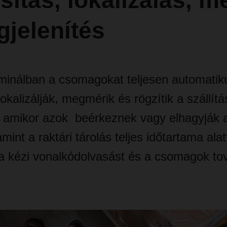
ítás, lokalizálás, m
jelenítés
inálban a csomagokat teljesen automatik
lokalizálják, megmérik és rögzítik a szállítá
 amikor azok beérkeznek vagy elhagyják a
amint a raktári tárolás teljes időtartama alat
a kézi vonalkódolvasást és a csomagok to