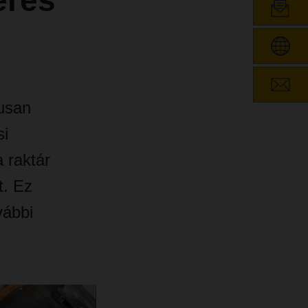
érés
usan
si
 raktár
t. Ez
vábbi