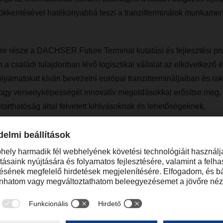
sökkentésével hatékonyabbá teszi a tranzitterminálok munkamene
kre része a DACHSER Future Terminal kutatási és fejlesztési p
a családi tulajdonban lévő logisztikai vállalat az elkövetkező 
olyamatokat kíván bevezetni európai tranzittermináljaiban és rak
y versenyképességét innovatív megoldásokkal erősítse meg, i
ntarthatóság által felvetett kihívásoknak és lehetőségeknek.
k összefoglalását megtalálja a mellékelt PDF fájlban.
 részletek az @ILO-ról
(0,16 MB)