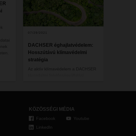
SER
i
ek
07/29/2021
adatai
DACHSER éghajlatvédelem:
tének
Hosszútávú klímavédelmi
eten.
stratégia
Az aktív klímavédelem a DACHSER
társadalmi felelősségvállalási
intézkedéseiben létfontosságú
szerepet játszik.
A
DACHSER mindezt szoros
együttműködésben képzeli el azon
ügyfeleivel is, akik szintén nyitottak
KÖZÖSSÉGI MÉDIA
az új innovatív alacsony vagy nulla
Facebook
Youtube
kibocsátású szállítmányozási
technológiák iránt. A vállalat
LinkedIn
meggyőződése, hogy ily módon