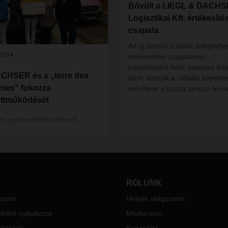
Bővült a LIEGL & DACH
Logisztikai Kft. értékesítés
csapata
Az új vezető a vidéki telephely
/2019
értékesítési csapatának
irányításáért felel, valamint fel
CHSER és a „terre des
közé tartozik a vállalat jelenlé
mes” fokozza
erősítése a hozzá tartozó terül
ttműködését
ös gyökerekből építkező
tjükben a türelem, a kitartás, a
és a kulturális gyökerek
remtése jelenti a siker felé
ő utat.
CHSER és a nemzetközi
RÓLUNK
eksegély-szervezet a „terre
sszum
Helyek világszerte
ommes” kiterjesztik a
útávú partnerségüket és a
elmi nyilatkozat
Mediaroom
almi felelősségvállalás iránti