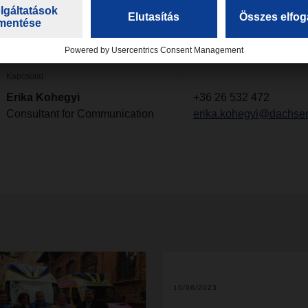
Kapcsolat
Erika Kohegyi
+36 26 532 472
Consultant for Communication
erika.kohegyi@dachse
10/06/2023