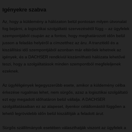
Igényekre szabva
Az, hogy a küldemény a hálózaton belül pontosan milyen útvonalat
fog bejárni, a logisztikai szolgáltató szervezésétől függ – az ügyfelek
szempontjából csupán az a fontos, hogy meghatározott időn belül
jusson a feladás helyéről a címzetthez az áru. A tranzitidő és a
kiszállítási idő szempontjából azonban már eltérőek lehetnek az
igények, és a DACHSER rendkívül kiszámítható hálózata lehetővé
teszi, hogy a szolgáltatások minden szempontból megfeleljenek
ezeknek.
Az ügyféligények legegyszerűbb esete, amikor a küldemény célba
érkezése rugalmas lehet, nem sürgős, azaz a logisztikai szolgáltató
ezt egy megadott időhatáron belül vállalja. A DACHSER
szolgáltatásaiban ez az alapeset, ilyenkor célállomástól függően a
lehető legrövidebb időn belül kiszállítják a feladott árut.
Sürgős szállítmányok esetében választhatják viszont az ügyfelek a