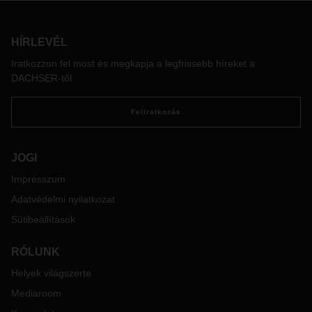
mindenkor érvényes díjtételek mellett:
Belföldi szállítások esetén: 18 % (az elmúlt 4 hét átlaga:
HÍRLEVÉL
521,406 HUF / 1 L)
Iratkozzon fel most és megkapja a legfrissebb híreket a
A mellékelt tájékoztatóban részletes leírást találnak az
DACHSER-től
alkalmazandó modellről és a jelenlegi korrekció mértékéről,
a belföldi üzemanyag táblázat kiegészítésre került a 100%-
os emelkedéséig.
Feliratkozás
Felmerülő kérdéseikkel kapcsolatban keressék illetékes
értékesítő kollégáinkat a Liegl&Dachser Kft.-nél.
JOGI
Impresszum
Adatvédelmi nyilatkozat
Sütibeállítások
RÓLUNK
Helyek világszerte
Mediaroom