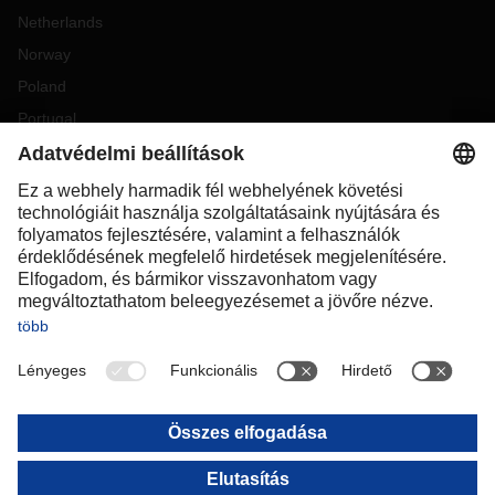
Netherlands
Norway
Poland
Portugal
Romania
Slovakia
Spain
Sweden
Switzerland
(
DE
FR
)
Turkey
OCEANIA
Australia
New Zealand