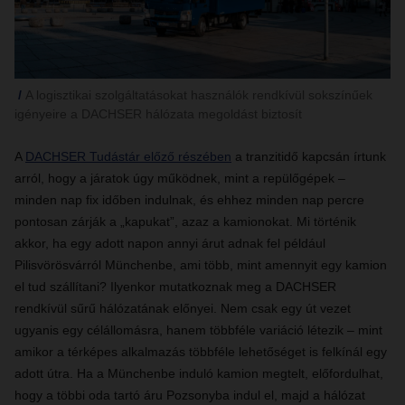
A logisztikai szolgáltatásokat használók rendkívül sokszínűek
igényeire a DACHSER hálózata megoldást biztosít
A
DACHSER Tudástár előző részében
a tranzitidő kapcsán írtunk
arról, hogy a járatok úgy működnek, mint a repülőgépek –
minden nap fix időben indulnak, és ehhez minden nap percre
pontosan zárják a „kapukat”, azaz a kamionokat. Mi történik
akkor, ha egy adott napon annyi árut adnak fel például
Pilisvörösvárról Münchenbe, ami több, mint amennyit egy kamion
el tud szállítani? Ilyenkor mutatkoznak meg a DACHSER
rendkívül sűrű hálózatának előnyei. Nem csak egy út vezet
ugyanis egy célállomásra, hanem többféle variáció létezik – mint
amikor a térképes alkalmazás többféle lehetőséget is felkínál egy
adott útra. Ha a Münchenbe induló kamion megtelt, előfordulhat,
hogy a többi oda tartó áru Pozsonyba indul el, majd a hálózat