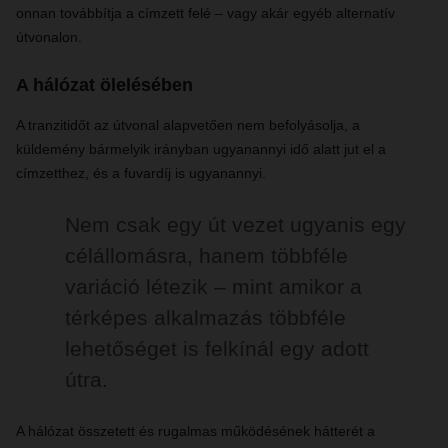
onnan továbbítja a címzett felé – vagy akár egyéb alternatív
útvonalon.
A hálózat ölelésében
A tranzitidőt az útvonal alapvetően nem befolyásolja, a
küldemény bármelyik irányban ugyanannyi idő alatt jut el a
címzetthez, és a fuvardíj is ugyanannyi.
Nem csak egy út vezet ugyanis egy
célállomásra, hanem többféle
variáció létezik – mint amikor a
térképes alkalmazás többféle
lehetőséget is felkínál egy adott
útra.
A hálózat összetett és rugalmas működésének hátterét a