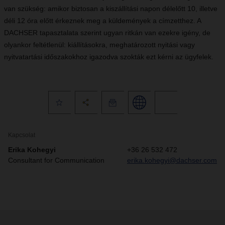
van szükség: amikor biztosan a kiszállítási napon délelőtt 10, illetve
déli 12 óra előtt érkeznek meg a küldemények a címzetthez. A
DACHSER tapasztalata szerint ugyan ritkán van ezekre igény, de
olyankor feltétlenül: kiállításokra, meghatározott nyitási vagy
nyitvatartási időszakokhoz igazodva szokták ezt kérni az ügyfelek.
Kapcsolat
Erika Kohegyi
+36 26 532 472
Consultant for Communication
erika.kohegyi@dachser.com