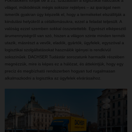
Pókhálóként fonják be a 21. században a logisztikai hálózatok a
világot, működésük mégis sokszor rejtélyes – az iparágat nem
ismerők gyakran úgy képzelik el, hogy a termékeket elszállítják a
kiindulási helyükről a célállomásukra, ezzel a feladat teljesült. A
valóság ezzel szemben sokkal összetettebb. Egyrészt elképesztő
árumennyiségről van szó, hiszen a világon szinte minden termék
utazik, másrészt a vevők, eladók, gyártók, ügyfelek, egyszóval a
logisztikai szolgáltatásokat használók igényei is rendkívül
sokszínűek. DACHSER Tudástár sorozatunk harmadik részében
megnézzük, mire is képes ez a hálózat, és áttekintjük, hogy egy
precíz és megbízható rendszerben hogyan tud rugalmasan
alkalmazkodni a logisztika az ügyfelek elvárásaihoz.