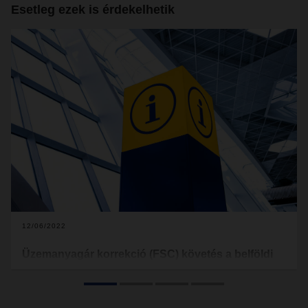
Esetleg ezek is érdekelhetik
12/06/2022
Üzemanyagár korrekció (FSC) követés a belföldi
gyűjtő forgalomban - 2022 december
Tájékoztatni szeretnénk Önöket, hogy 2022. december 1-től
az alábbi üzemanyagár korrekciót alkalmazzunk a