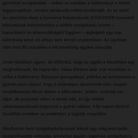
gyorsított szolgáltatást – ebben az esetben a küldeményt a lehető
leggyorsabban, minden várakozás nélkül továbbítják, és az adott
áru prioritást élvez a kamionra felpakolásnál. A DACHSER összetett
hálózatának köszönhetően a kétféle szolgáltatás között –
kapacitástól és kihasználtságtól függően – legfeljebb egy nap
különbség lehet, és árban sem térnek el jelentősen. Az ügyfelek
több mint 90 százaléka e két lehetőség egyikét választja.
Jóval ritkábban ugyan, de előfordul, hogy az ügyfél a kiszállítást egy
meghatározott, fix napra kéri, hiába érhetne akár már korábban is
célba a küldemény. Bizonyos iparágakban, például az autóiparban a
gyártás azon alapul, hogy a szükséges alkatrészek nem csupán
rendelkezésre állnak abban a pillanatban, amikor szükség van
rájuk, de pontosan akkor is érnek oda, és így kisebb
raktárkapacitással dolgozhat a gyártó vállalat. A fix napon történő
kiszállítás ezekben az esetekben a legjobb megoldás.
Mindhárom fenti szolgáltatástípusnak létezik egy még precízebb,
kiszámíthatóbb változata, amelyhez igazán rugalmas szolgáltatóra