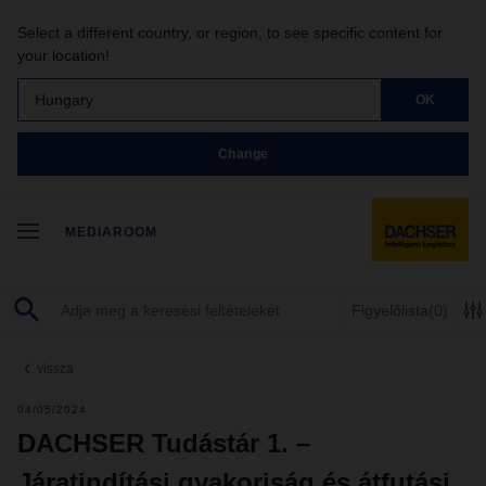
Select a different country, or region, to see specific content for
your location!
Hungary
OK
Change
MEDIAROOM
Figyelőlista
(0)
vissza
04/05/2024
DACHSER Tudástár 1. –
Járatindítási gyakoriság és átfutási