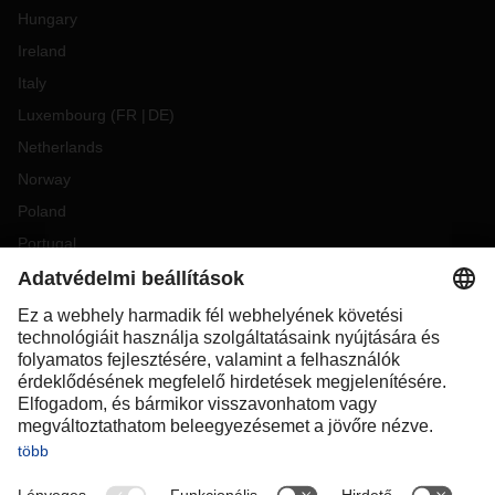
Hungary
Ireland
Italy
Luxembourg
(
FR
DE
)
Netherlands
Norway
Poland
Portugal
Romania
Slovakia
Spain
Sweden
Switzerland
(
DE
FR
)
Turkey
OCEANIA