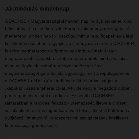
Járatindulás mindennap
A DACHSER Magyarországról minden nap indít járatokat európai
hálózatába, és ezen keresztül Európa valamennyi országába. A
menetrend minden nap fix: csakúgy, mint a repülőgépek és a légi
közlekedés esetében, a gyűjtőszállítmányozás során a DACHSER
is előre meghatározott időpontokban indítja útnak járatait
meghatározott irányokba. Ezek a menetrendek mind a vállalat,
mind az ügyfelek számára a tervezhetőséget és a
megbízhatóságot garantálják. Ugyanúgy, mint a repülőgépeknél,
a DACHSER-nél is a járat indítása előtt fél órával zárják a
„kapukat”, azaz a teherautókat. A küldemény a megadott időben,
percre pontosan indul és érkezik. Ez segíti a DACHSER-
raktárakban a rakodási feladatok ütemezését, illetve a címzett
vállalatoknál az áruk fogadására való felkészülést. A háttérben a
gyűjtőszállítmányokról rendszerszintű szolgáltatások intelligens
kombinációja gondoskodik.