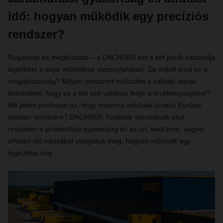
idő: hogyan működik egy precíziós
rendszer?
Rugalmas és megbízható – a DACHSER ezt a két jelzőt használja
legtöbbet a saját működése viszonylatában. De miből ered ez a
magabiztosság? Milyen rendszert működtet a vállalat annak
érdekében, hogy ez a két szó valóban fedje a tevékenységüket?
Mit jelent pontosan az, hogy naponta indulnak járatok Európa
minden területére? DACHSER Tudástár sorozatunk első
részében a járatindítási gyakoriság és az ún. lead time, vagyis
átfutási idő irányából vizsgáljuk meg, hogyan működik egy
logisztikai cég.