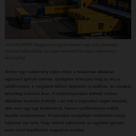
A DACHSER Magyarországról minden nap indít járatokat
európai hálózatába, és ezen keresztül Európa valamennyi
országába
Amikor egy küldemény útjára indul, a feladónak általában
egyszerű igényei vannak: épségben érkezzen meg az áru a
célállomásra, a megadott időben teljesülön a szállítás, és mindezt
lehetőleg kedvező áron. A háttérfolyamatok érthető módon
általában kevésbé érdeklik – ez már a logisztikai cégek feladata,
akik nem egy-egy küldeményt, hanem szállítmányok millióit
kezelik rendszeresen. A logisztikai szolgáltató működése mégis
hatással van arra, hogy miként teljesülnek az ügyfelek igényei,
ezért most bepillantást engedünk ezekbe.