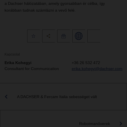
a Dachser hálózatában, amely gyorsabban ér célba, így
korábban tudnak számlázni a vevő felé.
Kapcsolat
Erika Kohegyi
+36 26 532 472
Consultant for Communication
erika.kohegyi@dachser.com
A DACHSER & Fercam Italia sebességet vált
Robotmanőverek