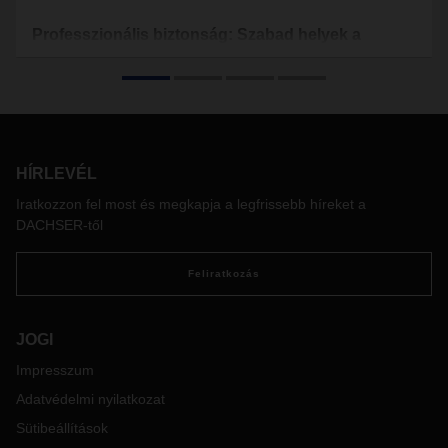
Professzionális biztonság: Szabad helyek a
DACHSER veszélyesanyag-raktárában
Pilisvörösváron
A veszélyes anyagok tárolása, szállítása is lehet
rizikómentes, ha adottak a feltételei: szakértő személyzet,
professzionális épületek, járművek és modern technológia a
HÍRLEVÉL
szabályok és előírások maximális betartásával kombinálva. A
DACHSER pilisvörösvári veszélyesanyag-raktárában mindez
Iratkozzon fel most és megkapja a legfrissebb híreket a
teljesül, és most ismét elérhetők szabad raklaphelyek az
DACHSER-től
ügyfelek számára.
Feliratkozás
JOGI
Impresszum
Adatvédelmi nyilatkozat
Sütibeállítások