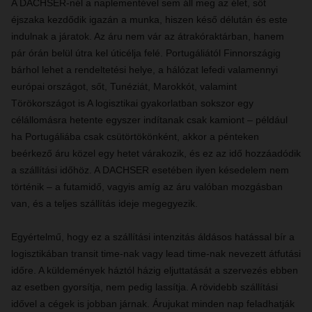
A DACHSER-nél a naplementével sem áll meg az élet, sőt
éjszaka kezdődik igazán a munka, hiszen késő délután és este
indulnak a járatok. Az áru nem vár az átrakóraktárban, hanem
pár órán belül útra kel úticélja felé. Portugáliától Finnországig
bárhol lehet a rendeltetési helye, a hálózat lefedi valamennyi
európai országot, sőt, Tunéziát, Marokkót, valamint
Törökországot is A logisztikai gyakorlatban sokszor egy
célállomásra hetente egyszer indítanak csak kamiont – például
ha Portugáliába csak csütörtökönként, akkor a pénteken
beérkező áru közel egy hetet várakozik, és ez az idő hozzáadódik
a szállítási időhöz. A DACHSER esetében ilyen késedelem nem
történik – a futamidő, vagyis amíg az áru valóban mozgásban
van, és a teljes szállítás ideje megegyezik.
Egyértelmű, hogy ez a szállítási intenzitás áldásos hatással bír a
logisztikában transit time-nak vagy lead time-nak nevezett átfutási
időre. A küldemények háztól házig eljuttatását a szervezés ebben
az esetben gyorsítja, nem pedig lassítja. A rövidebb szállítási
idővel a cégek is jobban járnak. Árujukat minden nap feladhatják