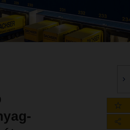
b
nyag-