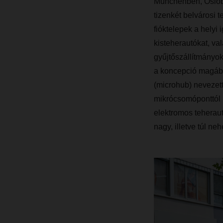
Münchenben, Oslóba
tizenkét belvárosi 
fióktelepek a helyi
kisteherautókat, va
gyűjtőszállítmányok
a koncepció magába
(microhub) nevezett 
mikrócsomóponttól i
elektromos teheraut
nagy, illetve túl n