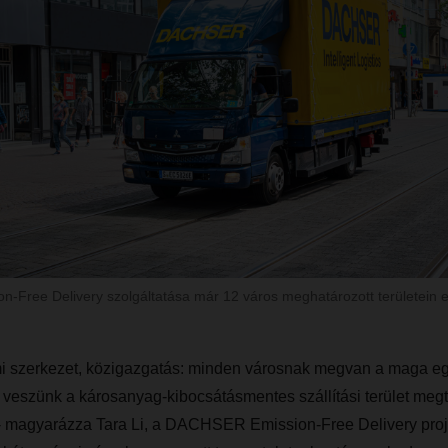
Free Delivery szolgáltatása már 12 város meghatározott területein e
mi szerkezet, közigazgatás: minden városnak megvan a maga egy
 veszünk a károsanyag-kibocsátásmentes szállítási terület meg
- magyarázza Tara Li, a DACHSER Emission-Free Delivery proj