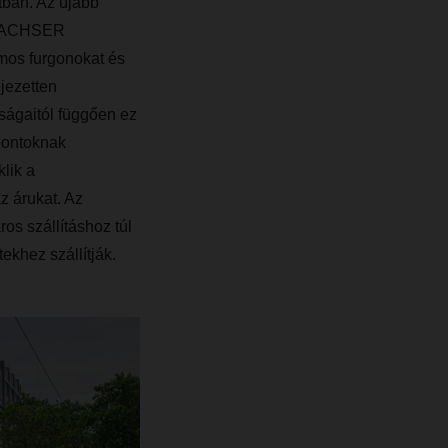
tban. Az újabb
A DACHSER
mos furgonokat és
ejezetten
tságaitól függően ez
pontoknak
klik a
z árukat. Az
os szállításhoz túl
ekhez szállítják.