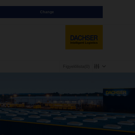
Change
Figyelőlista
(0)