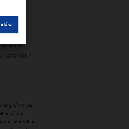
é, hogy
ission-
ok számát.”
tileg bármelyik
t belvárosi
rgban, Madridban,