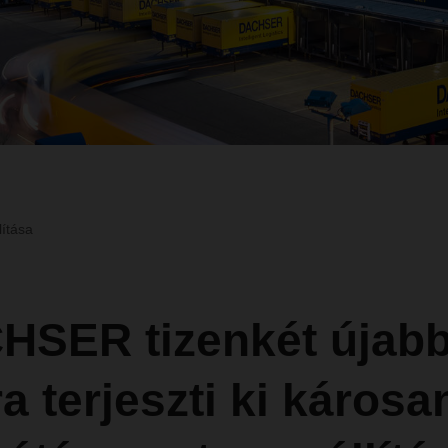
lítása
HSER tizenkét újab
a terjeszti ki károsa