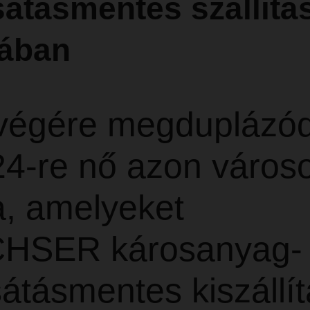
átásmentes szállítá
ában
végére megduplázód
24-re nő azon város
, amelyeket
HSER károsanyag-
átásmentes kiszállít