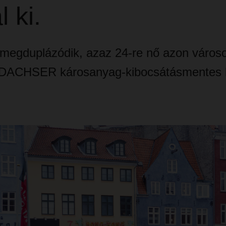
l ki.
megduplázódik, azaz 24-re nő azon város
DACHSER károsanyag-kibocsátásmentes ki