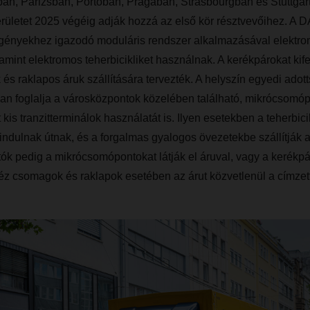
n, Párizsban, Portóban, Prágában, Strasbourgban és Stuttgar
területet 2025 végéig adják hozzá az első kör résztvevőihez. 
 igényekhez igazodó moduláris rendszer alkalmazásával elektro
lamint elektromos teherbicikliket használnak. A kerékpárokat kif
 és raklapos áruk szállítására tervezték. A helyszín egyedi adot
n foglalja a városközpontok közelében található, mikrócsomó
kis tranzitterminálok használatát is. Ilyen esetekben a teherbici
ndulnak útnak, és a forgalmas gyalogos övezetekbe szállítják a
ók pedig a mikrócsomópontokat látják el áruval, vagy a kerékpár
ehéz csomagok és raklapok esetében az árut közvetlenül a címzett