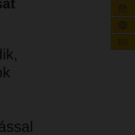
sát
ik,
ok
ással