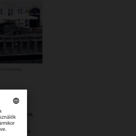
károsanyag-
a DACHSER
r Tonn, a
vül motiváltak,
 Célunkat az
k gyorsulására