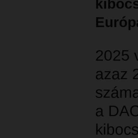
kibocs
Európ
2025 
azaz 
száma
a DAC
kibocs