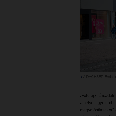
A DACHSER Emission-
„Földrajz, társadal
amelyet figyelembe
megvalósításakor" 