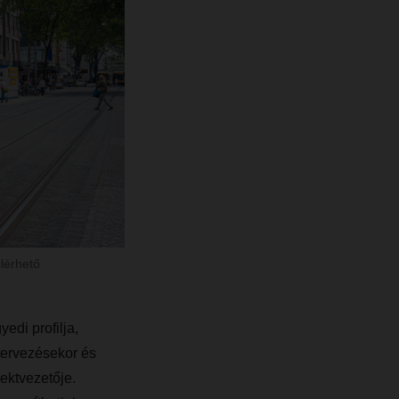
lérhető
edi profilja,
tervezésekor és
ektvezetője.