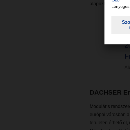
alapoztuk.”
“
2
F
Al
DACHSER Emis
Moduláris rendsze
európai városban al
területen érhető e