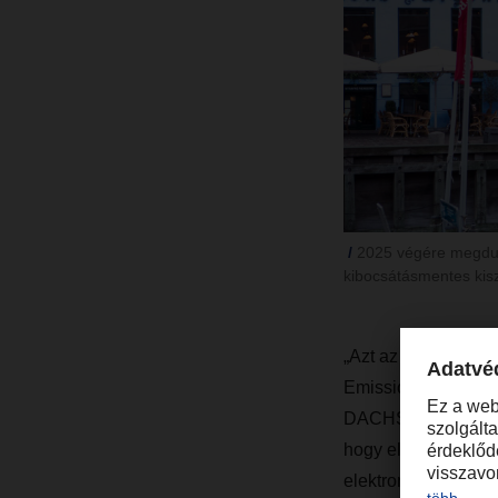
2025 végére megdup
kibocsátásmentes kiszá
„Azt az ambiciózus
Emission-Free Deliv
DACHSER Road Logis
hogy eleget tegyene
elektromos kisteher