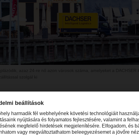
lázódik, azaz 24-re nő azon városok száma, amelyeket a DACHSER 
llítással szolgál ki
 célt tűztük ki magunk elé, hogy 2025 végére megduplázzuk 
ery kiszállítással kiszolgált városok számát” - mondta Alexande
tics igazgatója. „Hálózatunkban dolgozó telephelyeink rendkí
k ügyfeleink fenntarthatóbb városi szállítások iránti igényének.
autók térnyerésére és az európai töltőinfrastruktúra bővüléséne