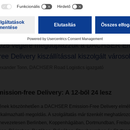
Azt az ambiciózus célt tűztük ki magunk el
025 végére megduplázzuk a DACHSER Em
ree Delivery kiszállítással kiszolgált város
exander Tonn, DACHSER Road Logistics igazgató
sion-free Delivery: A 12-ből 24 lesz
rének köszönhetően a DACHSER Emission-Free Delivery elméle
kalmazható megoldás. A szolgáltatás már tizenkét meghatározot
l, nevezetesen Berlinben, Koppenhágában, Dortmundban, Freibu