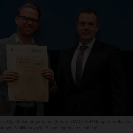
ója Díjat Malomhegyi Tamás (balra), a DACHSER Hungary Értékesítési v
 Magyar Szállítmányozók Szövetségének az elnökétől