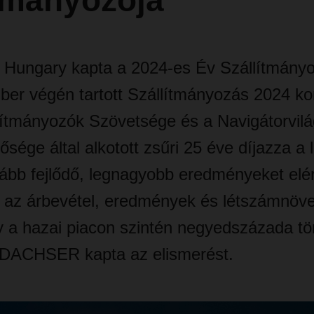
ítmányozója
ngary kapta a 2024-es Év Szállítmányoz
ber végén tartott Szállítmányozás 2024 ko
ítmányozók Szövetsége és a Navigátorvil
ősége által alkotott zsűri 25 éve díjazza a l
kább fejlődő, legnagyobb eredményeket elé
 – az árbevétel, eredmények és létszámnöv
y a hazai piacon szintén negyedszázada tör
DACHSER kapta az elismerést.