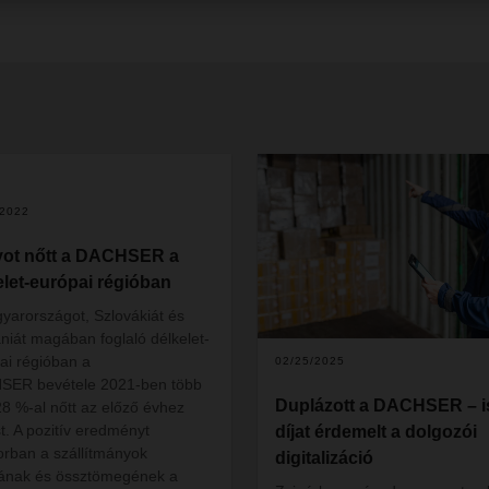
/2022
ot nőtt a DACHSER a
elet-európai régióban
yarországot, Szlovákiát és
iát magában foglaló délkelet-
ai régióban a
02/25/2025
SER bevétele 2021-ben több
Duplázott a DACHSER – i
28 %-al nőtt az előző évhez
t. A pozitív eredményt
díjat érdemelt a dolgozói
orban a szállítmányok
digitalizáció
ának és össztömegének a