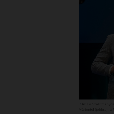
Az Év Szállítmányoz
Mártontól (jobbra), a