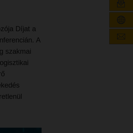
ója Díjat a
nferencián. A
ág szakmai
ogisztikai
rő
ekedés
etlenül