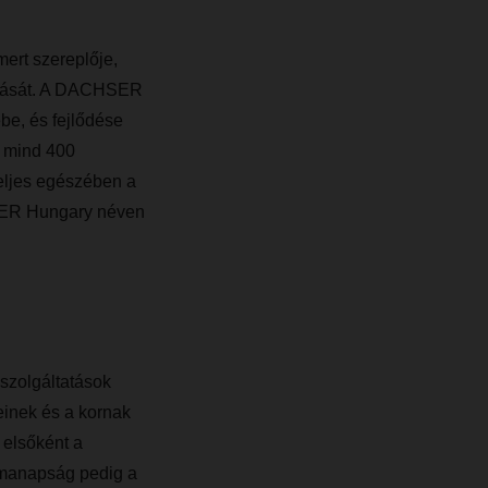
ert szereplője,
ramlását. A DACHSER
be, és fejlődése
bb mind 400
ljes egészében a
HSER Hungary néven
 szolgáltatások
yeinek és a kornak
 elsőként a
 manapság pedig a