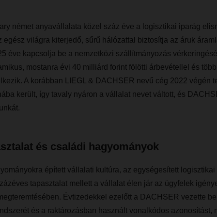
német anyavállalata közel száz éve a logisztikai iparág elism
 egész világra kiterjedő, sűrű hálózattal biztosítja az áruk á
5 éve kapcsolja be a nemzetközi szállítmányozás vérkeringésé
mikus, mostanra évi 40 milliárd forint fölötti árbevétellel és tö
elkezik. A korábban LIEGL & DACHSER nevű cég 2022 végén te
a került, így tavaly nyáron a vállalat nevet váltott, és DAC
unkát.
asztalat és családi hagyományok
ományokra épített vállalati kultúra, az egységesített logisztikai
zázéves tapasztalat mellett a vállalat élen jár az ügyfelek igén
 megteremtésében. Évtizedekkel ezelőtt a DACHSER vezette be
ndszerét és a raktározásban használt vonalkódos azonosítást,