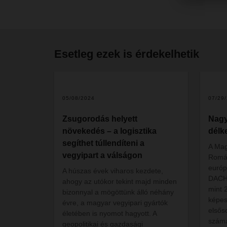
Esetleg ezek is érdekelhetik
2
05/08/2024
07/29
Zsugorodás helyett
Nagy
növekedés – a logisztika
délk
segíthet túllendíteni a
A Mag
vegyipart a válságon
Román
európ
A húszas évek viharos kezdete,
DACH
ahogy az utókor tekint majd minden
mint 
bizonnyal a mögöttünk álló néhány
képes
évre, a magyar vegyipari gyártók
elsős
életében is nyomot hagyott. A
szám
geopolitikai és gazdasági