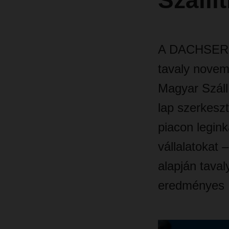
Száll
A DACHSER Hu
tavaly novem
Magyar Száll
lap szerkeszt
piacon legin
vállalatokat
alapján taval
eredményes 