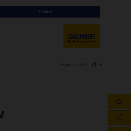
Change
Figyelőlista
(0)
v