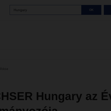
Hungary
OK
lítása
HSER Hungary az É