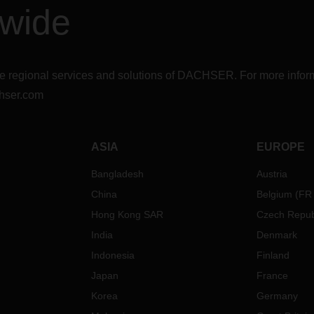
dwide
moduláris rendszerben kiépítet
alkalmazásokkal.
r the regional services and solutions of DACHSER. For more in
hser.com
ASIA
EUROPE
Bangladesh
Austria
China
Belgium
(
FR
Hong Kong SAR
Czech Repub
India
Denmark
Indonesia
Finland
Japan
France
Korea
Germany