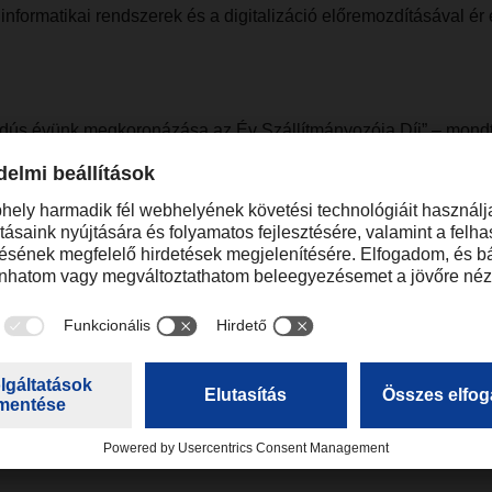
 informatikai rendszerek és a digitalizáció előremozdításával ér e
ydús évünk megkoronázása az Év Szállítmányozója Díj” – mondt
gvezetője. – „Megtiszteltetés, hogy a zsűri az eredményeinke
lnyerése ügyfeleink bizalma mellett elsősorban munkatársaink é
köszönni. Elkötelezettségük, a munkához való pozitív hozzááll
sik megünnepelni, amikor sikereiket a szakma is elismeri.”
Kapcsolat
Erika Kohegyi
+36 26 532 472
Consultant for Communication
erika.kohegyi@dachse