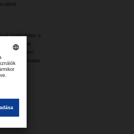
l úttörő
a el Szabó Péter, a
t látva minket
rdeme, szeretném
ásuk negyedszázada
r.com