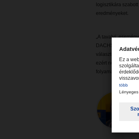
logisztikára szabott
eredményeket.
„A tavalyi, esemén
DACHSER Hungary cé
választott. A díj e
ezért nekik is meg
folyamatos, és jóle