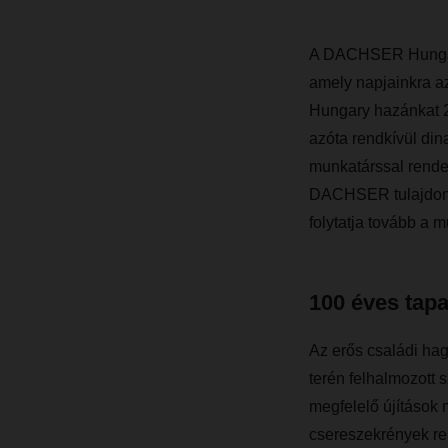
A DACHSER Hungary 
amely napjainkra az
Hungary hazánkat 2
azóta rendkívül dina
munkatárssal rend
DACHSER tulajdonáb
folytatja tovább a m
100 éves tap
Az erős családi hagy
terén felhalmozott s
megfelelő újítások
csereszekrények re