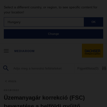
Select a different country, or region, to see specific content for
your location!
Hungary
OK
Change
MEDIAROOM
Figyelőlista
(0)
vissza
03/18/2022
Üzemanyagár korrekció (FSC)
bevezetése a belföldi gyűjtő