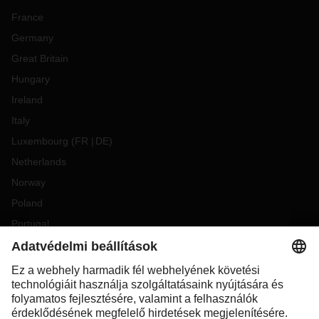
France
Germany
Great Britain
Hungary
Ireland
Italy
Luxembourg
(
FR
DE
)
Netherlands
Norway
Poland
Portugal
Romania
Slovakia
Spain
Sweden