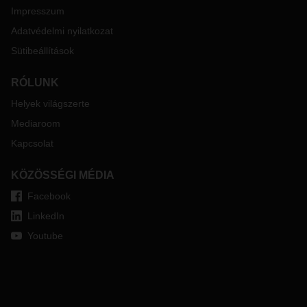
vámeljárásokra. Ennek okán a Brexit ellenőrző listánkat a
Impresszum
jelenlegi körülményekhez igazítottuk és frissítettük. Az
Adatvédelmi nyilatkozat
alábbiakban ingyenesen letöltheti.
Sütibeállítások
Amennyiben további kérdése van, kérjük forduljon illetékes
DACHSER
kirendeltségünkhöz.
RÓLUNK
Helyek világszerte
Mediaroom
Kapcsolat
KÖZÖSSÉGI MÉDIA
Facebook
LinkedIn
Youtube