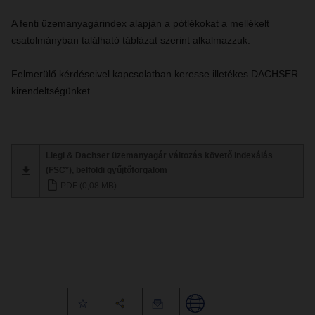
A fenti üzemanyagárindex alapján a pótlékokat a mellékelt
csatolmányban található táblázat szerint alkalmazzuk.
Felmerülő kérdéseivel kapcsolatban keresse illetékes DACHSER
kirendeltségünket.
Liegl & Dachser üzemanyagár változás követő indexálás
(FSC*), belföldi gyűjtőforgalom
PDF (0,08 MB)