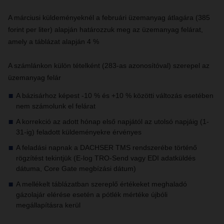
A márciusi küldeményeknél a februári üzemanyag átlagára (385
forint per liter) alapján határozzuk meg az üzemanyag felárat,
amely a táblázat alapján 4 %
A számlánkon külön tételként (283-as azonosítóval) szerepel az
üzemanyag felár
A bázisárhoz képest -10 % és +10 % közötti változás esetében
nem számolunk el felárat
A korrekció az adott hónap első napjától az utolsó napjáig (1-
31-ig) feladott küldeményekre érvényes
A feladási napnak a DACHSER TMS rendszerébe történő
rögzítést tekintjük (E-log TRO-Send vagy EDI adatküldés
dátuma, Core Gate megbízási dátum)
A mellékelt táblázatban szereplő értékeket meghaladó
gázolajár elérése esetén a pótlék mértéke újbóli
megállapításra kerül