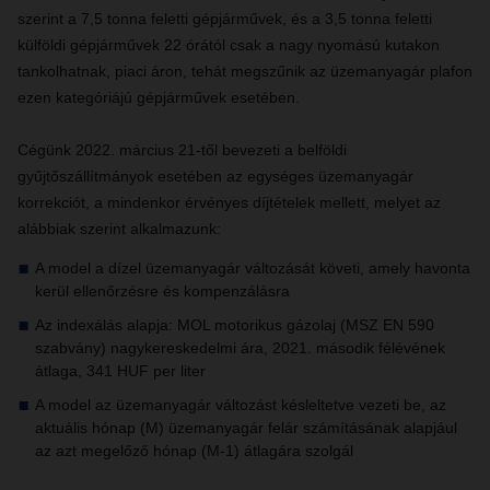
szerint a 7,5 tonna feletti gépjárművek, és a 3,5 tonna feletti
külföldi gépjárművek 22 órától csak a nagy nyomású kutakon
tankolhatnak, piaci áron, tehát megszűnik az üzemanyagár plafon
ezen kategóriájú gépjárművek esetében.
Cégünk 2022. március 21-től bevezeti a belföldi
gyűjtőszállítmányok esetében az egységes üzemanyagár
korrekciót, a mindenkor érvényes díjtételek mellett, melyet az
alábbiak szerint alkalmazunk:
A model a dízel üzemanyagár változását követi, amely havonta
kerül ellenőrzésre és kompenzálásra
Az indexálás alapja: MOL motorikus gázolaj (MSZ EN 590
szabvány) nagykereskedelmi ára, 2021. második félévének
átlaga, 341 HUF per liter
A model az üzemanyagár változást késleltetve vezeti be, az
aktuális hónap (M) üzemanyagár felár számításának alapjául
az azt megelőző hónap (M-1) átlagára szolgál