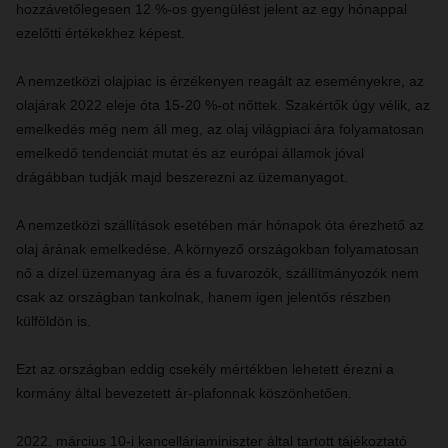
hozzávetőlegesen 12 %-os gyengülést jelent az egy hónappal
ezelőtti értékekhez képest.
A nemzetközi olajpiac is érzékenyen reagált az eseményekre, az
olajárak 2022 eleje óta 15-20 %-ot nőttek. Szakértők úgy vélik, az
emelkedés még nem áll meg, az olaj világpiaci ára folyamatosan
emelkedő tendenciát mutat és az európai államok jóval
drágábban tudják majd beszerezni az üzemanyagot.
A nemzetközi szállítások esetében már hónapok óta érezhető az
olaj árának emelkedése. A környező országokban folyamatosan
nő a dízel üzemanyag ára és a fuvarozók, szállítmányozók nem
csak az országban tankolnak, hanem igen jelentős részben
külföldön is.
Ezt az országban eddig csekély mértékben lehetett érezni a
kormány által bevezetett ár-plafonnak köszönhetően.
2022. március 10-i kancelláriaminiszter által tartott tájékoztató