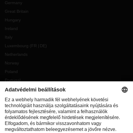
Germany
Great Britain
Hungary
Ireland
Italy
Luxembourg
(
FR
DE
)
Netherlands
Norway
Poland
Portugal
Romania
Slovakia
Spain
Sweden
Switzerland
(
DE
FR
)
Turkey