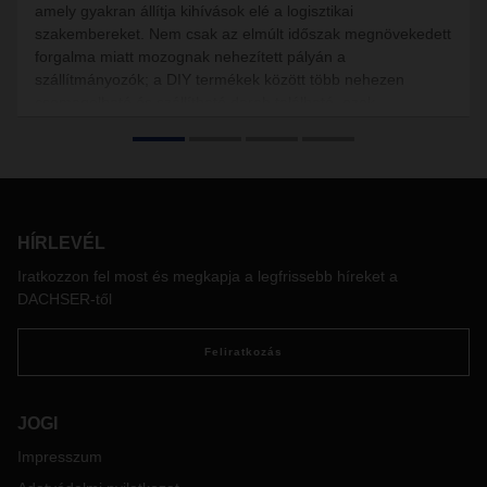
amely gyakran állítja kihívások elé a logisztikai
szakembereket. Nem csak az elmúlt időszak megnövekedett
forgalma miatt mozognak nehezített pályán a
szállítmányozók; a DIY termékek között több nehezen
csomagolható és szállítható darab található, ezek
formájukkal vagy méretükkel tűnnek ki a szokványos
rakományok közül.
HÍRLEVÉL
Iratkozzon fel most és megkapja a legfrissebb híreket a
DACHSER-től
Feliratkozás
JOGI
Impresszum