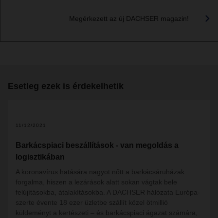
Megérkezett az új DACHSER magazin!
Esetleg ezek is érdekelhetik
11/12/2021
Barkácspiaci beszállítások - van megoldás a
logisztikában
A koronavírus hatására nagyot nőtt a barkácsáruházak
forgalma, hiszen a lezárások alatt sokan vágtak bele
felújításokba, átalakításokba. A DACHSER hálózata Európa-
szerte évente 18 ezer üzletbe szállít közel ötmillió
küldeményt a kertészeti – és barkácspiaci ágazat számára,