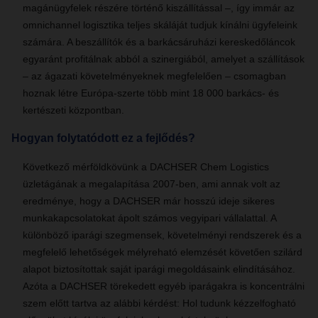
magánügyfelek részére történő kiszállítással –, így immár az
omnichannel logisztika teljes skáláját tudjuk kínálni ügyfeleink
számára. A beszállítók és a barkácsáruházi kereskedőláncok
egyaránt profitálnak abból a szinergiából, amelyet a szállítások
– az ágazati követelményeknek megfelelően – csomagban
hoznak létre Európa-szerte több mint 18 000 barkács- és
kertészeti központban.
Hogyan folytatódott ez a fejlődés?
Következő mérföldkövünk a DACHSER Chem Logistics
üzletágának a megalapítása 2007-ben, ami annak volt az
eredménye, hogy a DACHSER már hosszú ideje sikeres
munkakapcsolatokat ápolt számos vegyipari vállalattal. A
különböző iparági szegmensek, követelményi rendszerek és a
megfelelő lehetőségek mélyreható elemzését követően szilárd
alapot biztosítottak saját iparági megoldásaink elindításához.
Azóta a DACHSER törekedett egyéb iparágakra is koncentrálni
szem előtt tartva az alábbi kérdést: Hol tudunk kézzelfogható