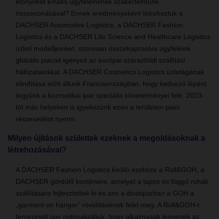
előnyöket kínálni ügyfeleinknek szakértelmünk
összevonásával? Ennek eredményeként létrehoztuk a
DACHSER Automotive Logistics, a DACHSER Fashion
Logistics és a DACHSER Life Science and Healthcare Logistics
üzleti modelljeinket, szorosan összekapcsolva ügyfeleink
globális piacait igényeit az európai szárazföldi szállítási
hálózatainkkal. A DACHSER Cosmetics Logistics üzletágának
elindítása előtt állunk Franciaországban, hogy kedvező lépést
tegyünk a kozmetikai ipar speciális követelményei felé. 2023-
tól más helyeken is igyekszünk ezen a területen piaci
részesedést nyerni.
Milyen újítások születtek ezeknek a megoldásoknak a
létrehozásával?
A DACHSER Fashion Logistics kiváló eszköze a Roll&GOH, a
DACHSER gördülő konténere, amelyet a lapos és függő ruhák
szállítására fejlesztettek ki és ami a divatiparban a GOH a
„garment on hanger” rövidítésének felel meg. A Roll&GOH-t
tervezését úgy optimalizáljuk, hogy alkalmasak legyenek az