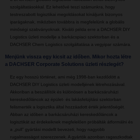
szolgáltatásokkal. Ez lehetővé teszi számunkra, hogy
testreszabott logisztikai megoldásokat kínáljunk bizonyos
iparágaknak, miközben továbbra is megfelelünk a globális
minőségi szabványoknak. Kiváló példa erre a DACHSER DIY
Logistics üzleti modellje a barkácspiaci szektorban és a
DACHSER Chem Logistics szolgáltatása a vegyipar számára.
Menjünk vissza egy kicsit az időben. Mikor hozta létre
a DACHSER Corporate Solutions üzleti részlegét?
Ez egy hosszú történet, ami még 1998-ban kezdődött a
DACHSER DIY Logistics üzleti modelljének létrehozásával.
Akkoriban a beszállítók és különösen a barkácsáruházi
kereskedőláncok az épület- és lakásfelújítási szektorban
felismerték a logisztika által hozzáadott érték jelentőségét.
Abban az időben a barkácsáruházi kereskedőláncok a
logisztikát az érdekeiknek megfelelően próbálták átformálni és
a „pull” gyártási modellt bevezeti, hogy nagyobb
rugalmasságot szerezzenek. A gyártók azonban ragaszkodtak