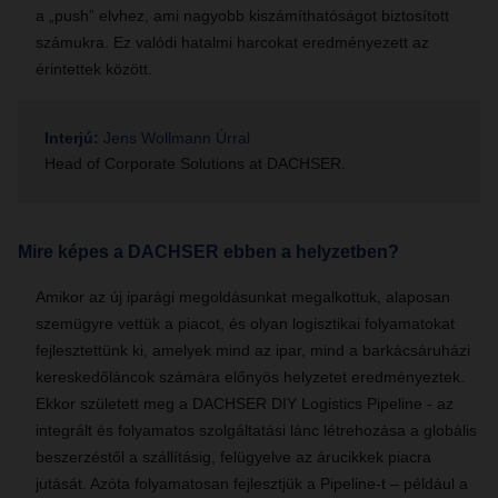
a „push” elvhez, ami nagyobb kiszámíthatóságot biztosított
számukra. Ez valódi hatalmi harcokat eredményezett az
érintettek között.
Interjú:
Jens Wollmann Úrral
Head of Corporate Solutions at DACHSER.
Mire képes a DACHSER ebben a helyzetben?
Amikor az új iparági megoldásunkat megalkottuk, alaposan
szemügyre vettük a piacot, és olyan logisztikai folyamatokat
fejlesztettünk ki, amelyek mind az ipar, mind a barkácsáruházi
kereskedőláncok számára előnyös helyzetet eredményeztek.
Ekkor született meg a DACHSER DIY Logistics Pipeline - az
integrált és folyamatos szolgáltatási lánc létrehozása a globális
beszerzéstől a szállításig, felügyelve az árucikkek piacra
jutását. Azóta folyamatosan fejlesztjük a Pipeline-t – például a