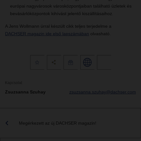
európai nagyvárosok városközpontjaiban található üzletek és
bevásárlóközpontok kihívást jelentő kiszállításaihoz.
A Jens Wollmann úrral készült cikk teljes terjedelme a
DACHSER magazin ide első lapszámában
olvasható.
Kapcsolat
Zsuzsanna Szuhay
zsuzsanna.szuhay@dachser.com
Megérkezett az új DACHSER magazin!