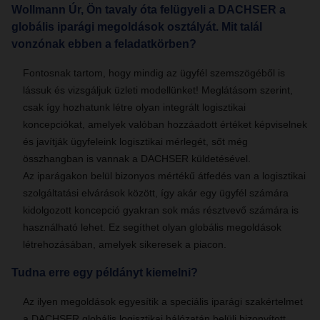
Wollmann Úr, Ön tavaly óta felügyeli a DACHSER a
globális iparági megoldások osztályát. Mit talál
vonzónak ebben a feladatkörben?
Fontosnak tartom, hogy mindig az ügyfél szemszögéből is
lássuk és vizsgáljuk üzleti modellünket! Meglátásom szerint,
csak így hozhatunk létre olyan integrált logisztikai
koncepciókat, amelyek valóban hozzáadott értéket képviselnek
és javítják ügyfeleink logisztikai mérlegét, sőt még
összhangban is vannak a DACHSER küldetésével.
Az iparágakon belül bizonyos mértékű átfedés van a logisztikai
szolgáltatási elvárások között, így akár egy ügyfél számára
kidolgozott koncepció gyakran sok más résztvevő számára is
használható lehet. Ez segíthet olyan globális megoldások
létrehozásában, amelyek sikeresek a piacon.
Tudna erre egy példányt kiemelni?
Az ilyen megoldások egyesítik a speciális iparági szakértelmet
a DACHSER globális logisztikai hálózatán belüli bizonyított