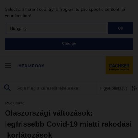
Select a different country, or region, to see specific content for
your location!
Hungary
OK
Change
MEDIAROOM
Figyelőlista
(0)
05/04/2020
Olaszországi változások:
legfrissebb Covid-19 miatti rakodási
korlátozások