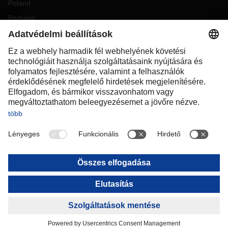
Poland
Portugal
Romania
Slovakia
Spain
Sweden
Switzerland
(
DE
FR
)
Turkey
OCEANIA
Australia
New Zealand