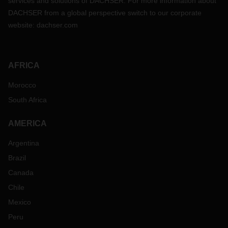
services and solutions of DACHSER. For more information about
DACHSER from a global perspective switch to our corporate
website:
dachser.com
AFRICA
Morocco
South Africa
AMERICA
Argentina
Brazil
Canada
Chile
Mexico
Peru