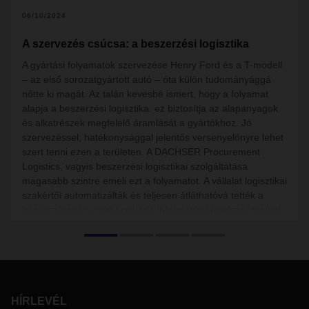
06/10/2024
A szervezés csúcsa: a beszerzési logisztika
A gyártási folyamatok szervezése Henry Ford és a T-modell
– az első sorozatgyártott autó – óta külön tudományággá
nőtte ki magát. Az talán kevésbé ismert, hogy a folyamat
alapja a beszerzési logisztika: ez biztosítja az alapanyagok
és alkatrészek megfelelő áramlását a gyártókhoz. Jó
szervezéssel, hatékonysággal jelentős versenyelőnyre lehet
szert tenni ezen a területen. A DACHSER Procurement
Logistics, vagyis beszerzési logisztikai szolgáltatása
magasabb szintre emeli ezt a folyamatot. A vállalat logisztikai
szakértői automatizálták és teljesen átláthatóvá tették a
beszerzéseket – a kapcsolódó informatikai rendszer mellett
ebben az adott importőrrel szerződésben álló Procurement
Control Tower játszik szerepet. Az importőr dolga ebben az
újonnan felépített rendszerben mindössze annyi, hogy
átvegye a beérkezett alapanyagokat.
HÍRLEVÉL