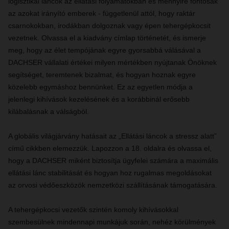
logisztikai láncok az ellátási folyamatokban és mennyire fontosak
az azokat irányító emberek - függetlenül attól, hogy raktár
csarnokokban, irodákban dolgoznak vagy épen tehergépkocsit
vezetnek. Olvassa el a kiadvány címlap történetét, és ismerje
meg, hogy az élet tempójának egyre gyorsabbá válásával a
DACHSER vállalati értékei milyen mértékben nyújtanak Önöknek
segítséget, teremtenek bizalmat, és hogyan hoznak egyre
közelebb egymáshoz bennünket. Ez az egyetlen módja a
jelenlegi kihívások kezelésének és a korábbinál erősebb
kilábalásnak a válságból.
A globális világjárvány hatásait az „Ellátási láncok a stressz alatt”
című cikkben elemezzük. Lapozzon a 18. oldalra és olvassa el,
hogy a DACHSER miként biztosítja ügyfelei számára a maximális
ellátási lánc stabilitását és hogyan hoz rugalmas megoldásokat
az orvosi védőeszközök nemzetközi szállításának támogatására.
A tehergépkocsi vezetők szintén komoly kihívásokkal
szembesülnek mindennapi munkájuk során, nehéz körülmények