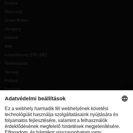
France
Germany
Great Britain
Hungary
Ireland
Italy
Luxembourg
(
FR
DE
)
Netherlands
Norway
Poland
Portugal
Romania
Slovakia
Spain
Sweden
Switzerland
(
DE
FR
)