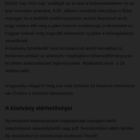
között, nap mint nap szállítják az árukat a kiskereskedelem és az
ipari termelés számára. A 30. oldalon kezdődő interjúban a flotta
manager és a belföldi szállítmányozási vezető beszámol arról,
hogy miként élik meg a jelen helyzet mindennapi próbatételeit és
hogyan tudnak még nagyobb elismerést nyújtani a tehergépkocsi
vezetőknek.
A kiadvány bővelkedik nem koronavírust érintő témákban is,
beleértve például az alternatív meghajtású teherszállítmányozás
területén bekövetkezett fejleményeket. Áttekintést erről a 24.
oldalon talál.
A logisztika világáról még sok más történet és hasznos információ
vár Önökre a mostani lapszámban.
A kiadvány elérhetőségei
Nyomatatott kiadványunkat megkaphatja országon belül
telephelyeink valamelyikétől vagy pdf. formátumban alább letölve.
Az olvasáshoz jó szórakozást kívánunk Önnek!