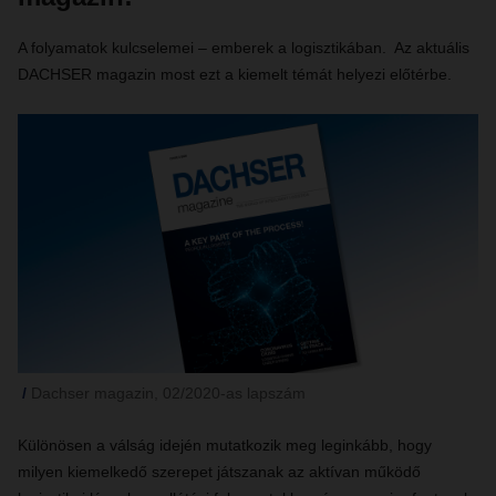
A folyamatok kulcselemei – emberek a logisztikában. Az aktuális
DACHSER magazin most ezt a kiemelt témát helyezi előtérbe.
Dachser magazin, 02/2020-as lapszám
Különösen a válság idején mutatkozik meg leginkább, hogy
milyen kiemelkedő szerepet játszanak az aktívan működő