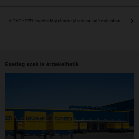
A DACHSER további légi charter járatokat indít májusban
Esetleg ezek is érdekelhetik