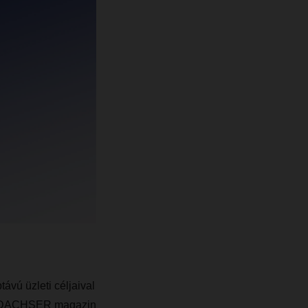
vú üzleti céljaival
ebb DACHSER magazin