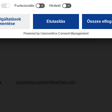
re
korábbi lapszámaink közül
is!
r magazin 2023/01-es lapszám_ Angol verzió
(6,66 MB)
y
zsuzsanna.szuhay@dachser.com