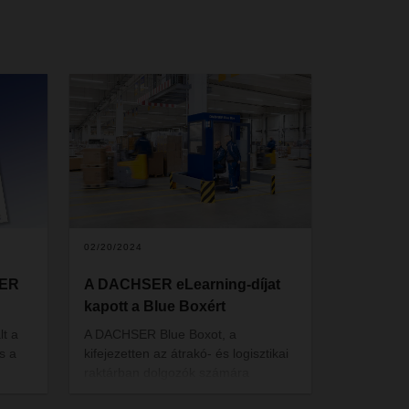
02/20/2024
SER
A DACHSER eLearning-díjat
kapott a Blue Boxért
lt a
A DACHSER Blue Boxot, a
s a
kifejezetten az átrakó- és logisztikai
raktárban dolgozók számára
létrehozott új tanulási környezetet