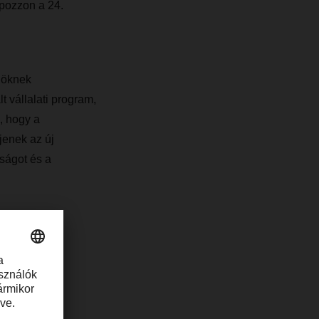
apozzon a 24.
nöknek
 vállalati program,
, hogy a
jenek az új
ságot és a
től
vagy pdf.