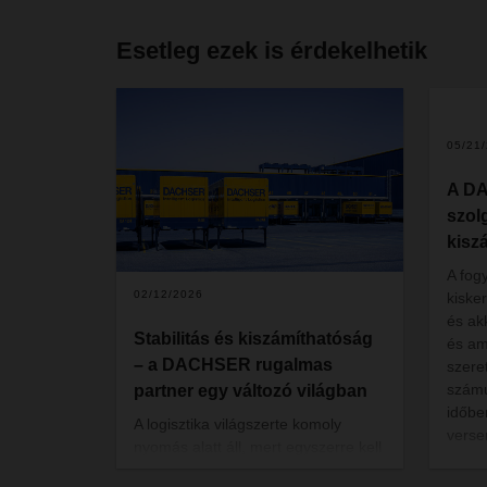
Esetleg ezek is érdekelhetik
05/21
A DA
szolg
kiszá
A fog
02/12/2026
kiske
és ak
Stabilitás és kiszámíthatóság
és am
– a DACHSER rugalmas
szere
számu
partner egy változó világban
időbe
A logisztika világszerte komoly
verse
nyomás alatt áll, mert egyszerre kell
vanna
alkalmazkodnia a geopolitikai
az ár