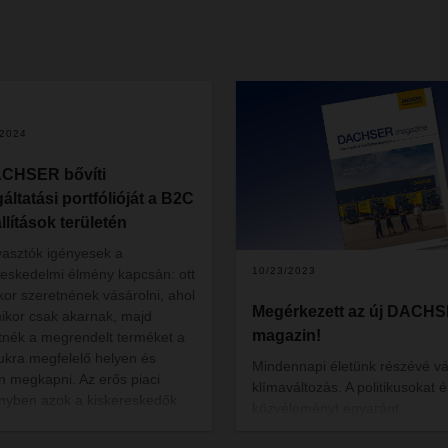
/2024
CHSER bővíti
áltatási portfólióját a B2C
llítások területén
yasztók igényesek a
10/23/2023
reskedelmi élmény kapcsán: ott
kor szeretnének vásárolni, ahol
Megérkezett az új DACH
ikor csak akarnak, majd
magazin!
tnék a megrendelt terméket a
kra megfelelő helyen és
Mindennapi életünk részévé vá
n megkapni. Az erős piaci
klímaváltozás. A politikusokat é
nyben azok a kiskereskedők
közvéleményt egyaránt
k a legjobb helyzetben, akik
foglalkoztatja, hogy milyen
ukat az értékesítési csatornák