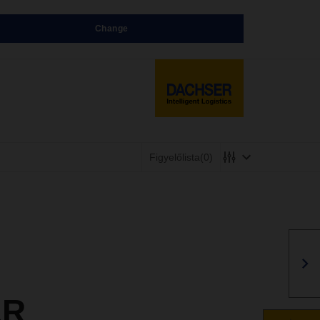
Change
Figyelőlista
(0)
ER