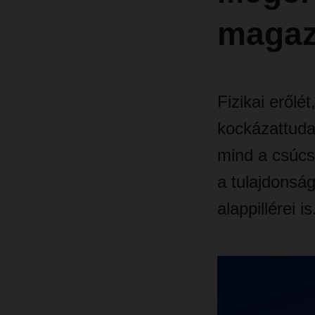
magaz
Fizikai erőlét
kockázattuda
mind a csúcs
a tulajdonság
alappillérei is