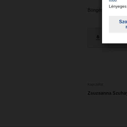
Böngésszen kedvé
Dachse
PDF 
Kapcsolat
Zsuzsanna Szuha