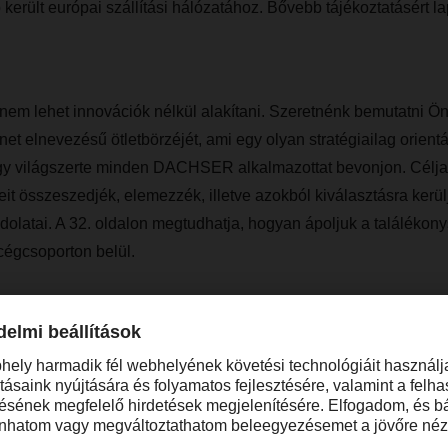
került európai szállítási hálózatához. Bővebb tájékoztatásért l
nem lehet innovációk nélkül alakítani. Szeretnénk bemutatni Ö
elnevezésű ötletbörzéjét, ami egy olyan stratégiailag orientált
gy világszerte minden DACHSER alkalmazottat bevonjon. Célja
eit összeszedjék, elemezzék, illetve azokból kiválasztásra kerül
olatai. A 32. oldalon megtudhatja, hogyan ápoljuk a találékony
s cégcsoporton belül.
lérhetőségei
nyunkat megkaphatja országon belül
telephelyeink valamelyiké
letöltve. Az olvasáshoz jó szórakozást kívánunk Önöknek!