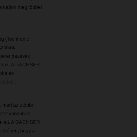
és tudjon meg többet
ég (Techtronic
rszámok,
ó berendezések
iójához. A DACHSER
abbá és
telével.
 mert az utóbbi
latot vonzanak
sa miatt. A DACHSER
rdekében, hogy a