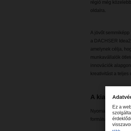
régió még közelebb 
oldalra.
A jövőt semmiképp 
a DACHSER Idea2net 
amelynek célja, ho
munkavállalók ötlet
innovációk alapgond
kreativitást a telje
A kiadvány e
Nyomatatott kiadvá
formátumban alább 