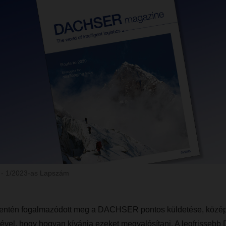
- 1/2023-as Lapszám
ntén fogalmazódott meg a DACHSER pontos küldetése, középtá
ével, hogy hogyan kívánja ezeket megvalósítani. A legfriss