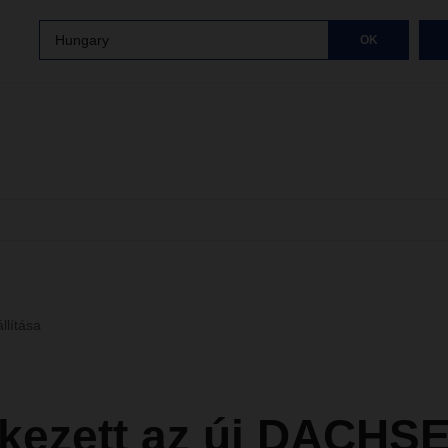
Hungary
OK
llítása
kezett az új DACHS