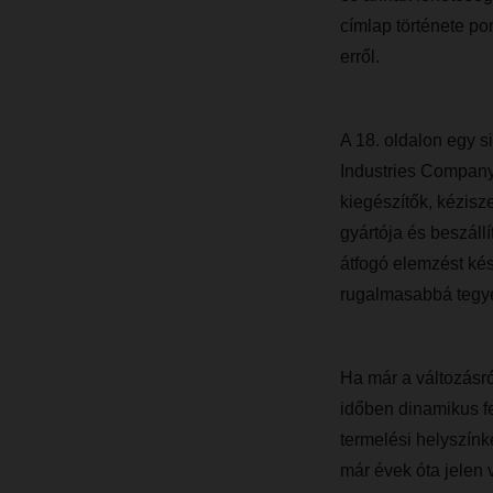
címlap története po
erről.
A 18. oldalon egy si
Industries Company
kiegészítők, kézisz
gyártója és beszál
átfogó elemzést kés
rugalmasabbá tegye 
Ha már a változásr
időben dinamikus f
termelési helyszínk
már évek óta jelen