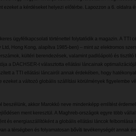
nt ezeket a kérdéseket helyezi előtérbe. Lapozzon a 6. oldalra 
keres ügyfélkapcsolati történettel folytatódik a magazin. A TTI c
 Ltd, Hong Kong, alapítva 1985-ben) – mint az elektromos sze
erszámok, kültéri berendezések, valamint padlóápoló és tisztít
lítója a DACHSER-t választotta ellátási láncainak optimalizác
zített a TTI ellátási láncairól annak érdekében, hogy hatékony
ezeket a változó globális szállítási körülmények figyelembe vé
ól beszélünk, akkor Marokkó neve mindenképp említést érdemel,
ejlődésen ment keresztül. A Maghreb-országok egyre több válla
ént és energiaszállítóként a globális ellátási láncok felbomlá
 van a térségben és folyamatosan bővíti tevékenységét annak é