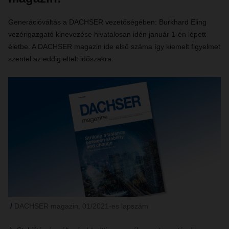
Generációváltás a DACHSER vezetőségében: Burkhard Eling
vezérigazgató kinevezése hivatalosan idén január 1-én lépett
életbe. A DACHSER magazin ide első száma így kiemelt figyelmet
szentel az eddig eltelt időszakra.
DACHSER magazin, 01/2021-es lapszám