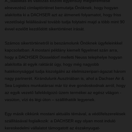
A „Stabilitás és változás közötti egyensúly megteremtése”
elnevezésű címlaptörténet bemutatja Önöknek, hogy hogyan
alakította ki a DACHSER azt az átmeneti folyamatot, hogy friss
vezetőségi felállásával tovább tudja folytatni majd a több mint 90
évvel ezelőtt kezdődött sikertörténet írását.
Számos sikertörténetről is beszámolunk Önöknek ügyfeleinkkel
kapcsolatban. A mostani példány kiemelt figyelmet szán arra,
hogy a DACHSER Düsseldorf melletti Neuss telephelye hogyan
alakította át egyik raktárát úgy, hogy még nagyobb
hatékonysággal tudja kiszolgálni az élelmiszeripari-ágazat három
nagy partnerét. Kirándulunk Ausztriában is, ahol a Dachser Air &
Sea Logistics munkatársai már tíz éve gondoskodnak arról, hogy
az egyik vezető fafeldolgozó üzem termékei az egész világon -
vasúton, vízi és légi úton – szállíthatók legyenek.
Egy másik cikkünk mostani aktuális témával, a védőfelszerelések
szállításával foglalkozik: a DACHSER egy olyan most induló
kereskedelmi vállalatot támogatott az északnyugat-