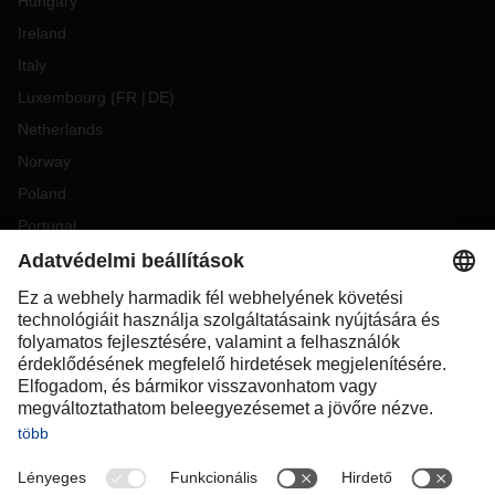
Hungary
Ireland
Italy
Luxembourg
(
FR
DE
)
Netherlands
Norway
Poland
Portugal
Romania
Slovakia
Spain
Sweden
Switzerland
(
DE
FR
)
Turkey
OCEANIA