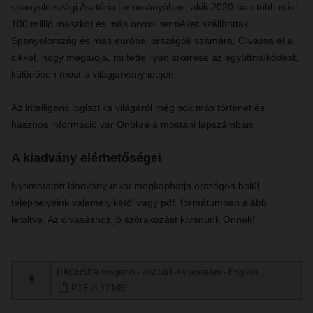
spanyolországi Asztúria tartományában, akik 2020-ban több mint
100 millió maszkot és más orvosi terméket szállítottak
Spanyolország és más európai országok számára. Olvassa el a
cikket, hogy megtudja, mi tette ilyen sikeresé az együttműködést,
különösen most a világjárvány idején.
Az intelligens logisztika világáról még sok más történet és
hasznos információ vár Önökre a mostani lapszámban.
A kiadvány elérhetőségei
Nyomatatott kiadványunkat megkaphatja országon belül
telephelyeink valamelyikétől vagy pdf. formátumban alább
letöltve. Az olvasáshoz jó szórakozást kívánunk Önnek!
DACHSER magazin - 2021/01-es lapszám - English
PDF (8,57 MB)