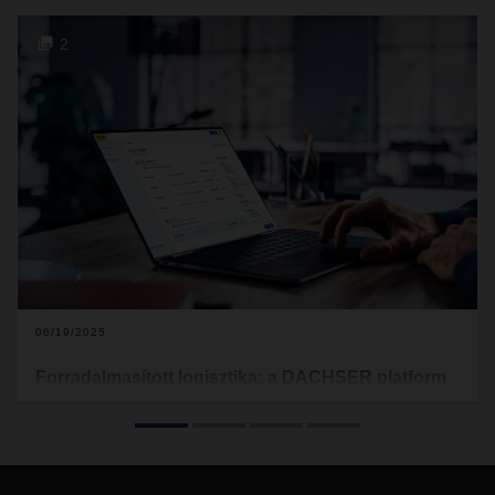
2
06/19/2025
Forradalmasított logisztika: a DACHSER platform
Elindult a DACHSER új, a 21. századra szabott web-alapú
rendszere, a DACHSER platform. A felület korunk igényeinek
megfelelően egyetlen felhasználói interfész révén összesít
minden, a küldemények kezeléséhez szükséges funkciót. Az