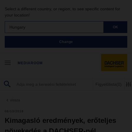
Select a different country, or region, to see specific content for
your location!
Hungary
OK
Change
MEDIAROOM
Figyelőlista
(0)
vissza
06/13/2018
Kimagasló eredmények, erőteljes
növekedés a DACHSER-nél