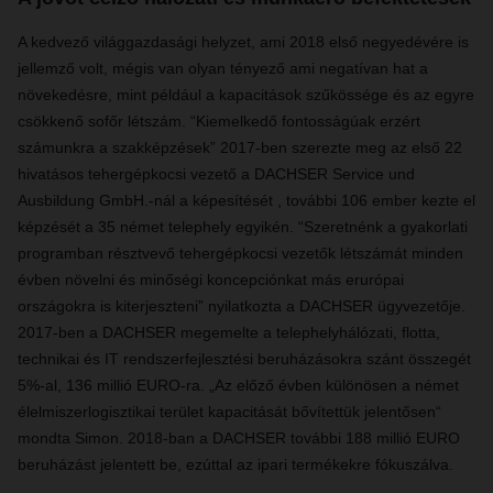
A kedvező világgazdasági helyzet, ami 2018 első negyedévére is
jellemző volt, mégis van olyan tényező ami negatívan hat a
növekedésre, mint például a kapacitások szűkössége és az egyre
csökkenő sofőr létszám. “Kiemelkedő fontosságúak erzért
számunkra a szakképzések” 2017-ben szerezte meg az első 22
hivatásos tehergépkocsi vezető a DACHSER Service und
Ausbildung GmbH.-nál a képesítését , további 106 ember kezte el
képzését a 35 német telephely egyikén. “Szeretnénk a gyakorlati
programban résztvevő tehergépkocsi vezetők létszámát minden
évben növelni és minőségi koncepciónkat más erurópai
országokra is kiterjeszteni” nyilatkozta a DACHSER ügyvezetője.
2017-ben a DACHSER megemelte a telephelyhálózati, flotta,
technikai és IT rendszerfejlesztési beruházásokra szánt összegét
5%-al, 136 millió EURO-ra. „Az előző évben különösen a német
élelmiszerlogisztikai terület kapacitását bővítettük jelentősen“
mondta Simon. 2018-ban a DACHSER további 188 millió EURO
beruházást jelentett be, ezúttal az ipari termékekre fókuszálva.