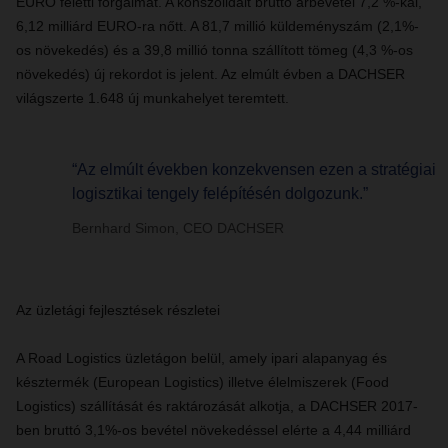
EURO feletti forgalmat. A konszolidált bruttó árbevétel 7,2 %-kal,
6,12 milliárd EURO-ra nőtt. A 81,7 millió küldeményszám (2,1%-
os növekedés) és a 39,8 millió tonna szállított tömeg (4,3 %-os
növekedés) új rekordot is jelent. Az elmúlt évben a DACHSER
világszerte 1.648 új munkahelyet teremtett.
“Az elmúlt években konzekvensen ezen a stratégiai
logisztikai tengely felépítésén dolgozunk.”
Bernhard Simon, CEO DACHSER
Az üzletági fejlesztések részletei
A Road Logistics üzletágon belül, amely ipari alapanyag és
késztermék (European Logistics) illetve élelmiszerek (Food
Logistics) szállítását és raktározását alkotja, a DACHSER 2017-
ben bruttó 3,1%-os bevétel növekedéssel elérte a 4,44 milliárd