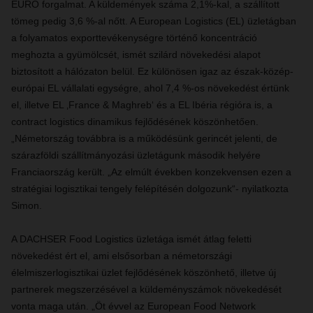
EURO forgalmat. A küldemények száma 2,1%-kal, a szállított
tömeg pedig 3,6 %-al nőtt. A European Logistics (EL) üzletágban
a folyamatos exporttevékenységre történő koncentráció
meghozta a gyümölcsét, ismét szilárd növekedési alapot
biztosított a hálózaton belül. Ez különösen igaz az észak-közép-
európai EL vállalati egységre, ahol 7,4 %-os növekedést értünk
el, illetve EL ‚France & Maghreb‘ és a EL Ibéria régióra is, a
contract logistics dinamikus fejlődésének köszönhetően.
„Németország továbbra is a működésünk gerincét jelenti, de
szárazföldi szállítmányozási üzletágunk második helyére
Franciaország került. „Az elmúlt években konzekvensen ezen a
stratégiai logisztikai tengely felépítésén dolgozunk“- nyilatkozta
Simon.
A DACHSER Food Logistics üzletága ismét átlag feletti
növekedést ért el, ami elsősorban a németországi
élelmiszerlogisztikai üzlet fejlődésének köszönhető, illetve új
partnerek megszerzésével a küldeményszámok növekedését
vonta maga után. „Öt évvel az European Food Network