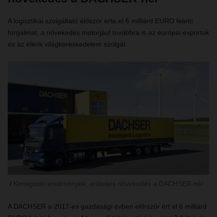
A logisztikai szolgáltató először érte el 6 milliárd EURO feletti
forgalmat; a növekedés motorjául továbbra is az európai exportok
és az élénk világkereskedelem szolgál.
Kimagasló eredmények, erőteljes növekedés a DACHSER-nél
A DACHSER a 2017-es gazdasági évben előrször ért el 6 milliárd