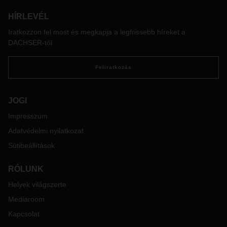
új rendszer intuitív felületén az ügyfelek árajánlatot
kérhetnek különböző szállítási módokra, leadhatják a
HÍRLEVÉL
megbízásaikat, valós időben nyomon követhetik a
Iratkozzon fel most és megkapja a legfrissebb híreket a
szállítmányokat, kezelhetik, fel- és letölthetik a szükséges
DACHSER-től
dokumentumokat. A DACHSER platformon először jelennek
meg együtt a vállalat közúti, légi és tengeri szolgáltatásai. A
rendszer ráadásul rendkívül rugalmas, igényre szabható, és
Feliratkozás
folyamatosan fejleszthető.
JOGI
Impresszum
Adatvédelmi nyilatkozat
Sütibeállítások
RÓLUNK
Helyek világszerte
Mediaroom
Kapcsolat