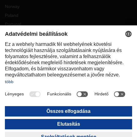
Norway
Poland
Portugal
Romania
Slovakia
Spain
Sweden
Switzerland
(
DE
FR
)
Turkey
OCEANIA
Australia
New Zealand