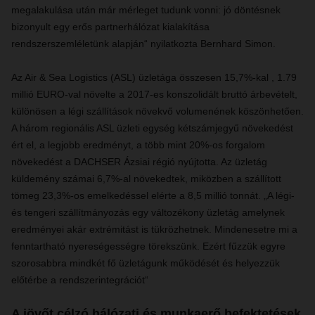
megalakulása után már mérleget tudunk vonni: jó döntésnek
bizonyult egy erős partnerhálózat kialakítása
rendszerszemléletünk alapján“ nyilatkozta Bernhard Simon.
Az Air & Sea Logistics (ASL) üzletága összesen 15,7%-kal , 1.79
millió EURO-val növelte a 2017-es konszolidált bruttó árbevételt,
különösen a légi szállítások növekvő volumenének köszönhetően.
A három regionális ASL üzleti egység kétszámjegyű növekedést
ért el, a legjobb eredményt, a több mint 20%-os forgalom
növekedést a DACHSER Ázsiai régió nyújtotta. Az üzletág
küldemény számai 6,7%-al növekedtek, miközben a szállított
tömeg 23,3%-os emelkedéssel elérte a 8,5 millió tonnát. „A légi-
és tengeri szállítmányozás egy változékony üzletág amelynek
eredményei akár extrémitást is tükrözhetnek. Mindenesetre mi a
fenntartható nyereségességre törekszünk. Ezért fűzzük egyre
szorosabbra mindkét fő üzletágunk működését és helyezzük
előtérbe a rendszerintegrációt“
A jövőt célzó hálózati és munkaerő befektetések