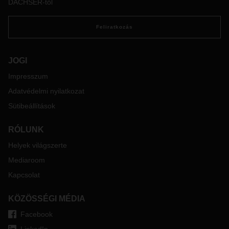
DACHSER-től
alkalmazandó modellről és a jelenlegi korrekció mértékéről.
Felmerülő kérdéseikkel kapcsolatban keressék illetékes
Feliratkozás
értékesítő kollégáinkat a Liegl&Dachser Kft.-nél.
JOGI
Impresszum
Adatvédelmi nyilatkozat
Sütibeállítások
RÓLUNK
Helyek világszerte
Mediaroom
Kapcsolat
KÖZÖSSÉGI MÉDIA
Facebook