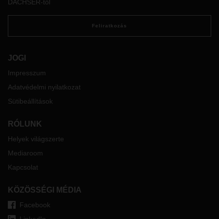
DACHSER-től
küldeményeket – és azt is eláruljuk, hogyan lehet a
rakományrögzítés révén a környezeti terhelést is
Feliratkozás
csökkenteni.
JOGI
Impresszum
Adatvédelmi nyilatkozat
Sütibeállítások
RÓLUNK
Helyek világszerte
Mediaroom
Kapcsolat
KÖZÖSSÉGI MÉDIA
Facebook