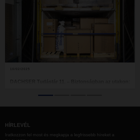
10/02/2025
DACHSER Tudástár 11. – Biztonságban az utakon:
a rakományrögzítés tudománya
Az életeket, értékeket, árut óvó közlekedés nem csupán a
vezetéstechnikán múlik. A rakományok megfelelő rögzítése
is fontos, és a KRESZ-hez hasonlóan ennek is megvannak a
maga szabályai. DACHSER Tudástár sorozatunk új
részében megnézzük, milyen általános elvárások
HÍRLEVÉL
vonatkoznak a szállítmányozókra ezen a területen, mit tesz
Iratkozzon fel most és megkapja a legfrissebb híreket a
a DACHSER ezeken felül azért, hogy megóvja a