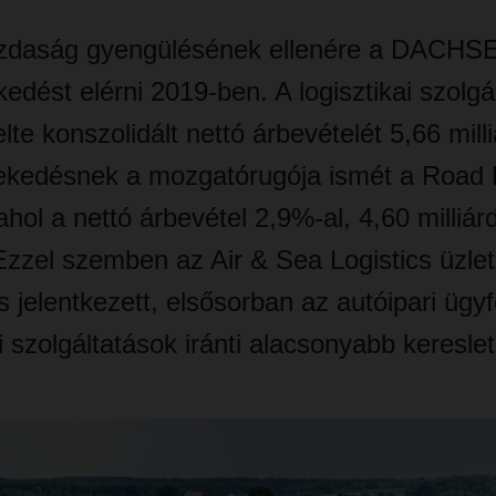
azdaság gyengülésének ellenére a DACHSE
edést elérni 2019-ben. A logisztikai szolgál
lte konszolidált nettó árbevételét 5,66 mill
kedésnek a mozgatórugója ismét a Road L
 ahol a nettó árbevétel 2,9%-al, 4,60 milliá
Ezzel szemben az Air & Sea Logistics üzle
 jelentkezett, elsősorban az autóipari ügyf
 szolgáltatások iránti alacsonyabb kereslet