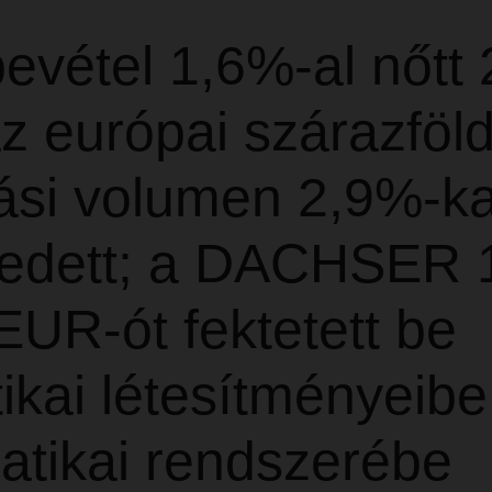
evétel 1,6%-al nőtt
z európai szárazföld
tási volumen 2,9%-ka
edett; a DACHSER 
 EUR-ót fektetett be
tikai létesítményeibe
atikai rendszerébe