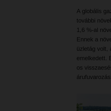
A globális g
további növek
1,6 %-al növe
Ennek a növe
üzletág volt,
emelkedett. 
os visszaesés
árufuvarozási