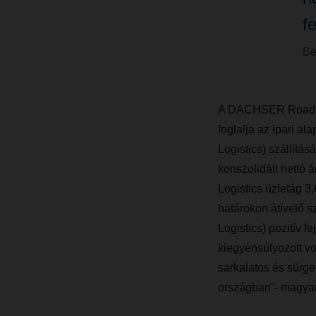
f
Be
A DACHSER Road Lo
foglalja az ipari a
Logistics) szállítás
konszolidált nettó 
Logistics üzletág 3
határokon átívelő sz
Logistics) pozitív 
kiegyensúlyozott vo
sarkalatos és sürg
országban”- magya