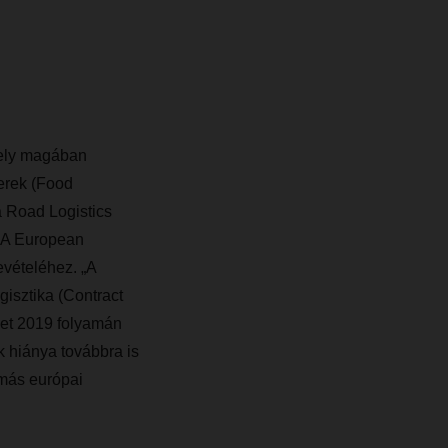
mely magában
erek (Food
 a Road Logistics
. A European
evételéhez. „A
gisztika (Contract
zet 2019 folyamán
k hiánya továbbra is
más európai