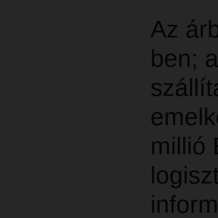
Az árb
ben; a
szállí
emelk
millió
logisz
inform