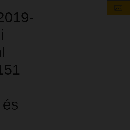
 2019-
i
l
151
 és