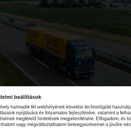
növekedés mozgatórugójára
tszintű növekedését ellensúlyozza a csökkenő küldeményszám és