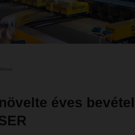
llítása
növelte éves bevétel
SER