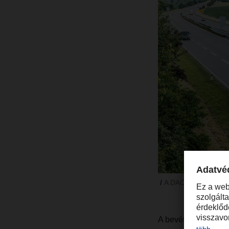
A DACHSER épít a 
A bevételek csopor