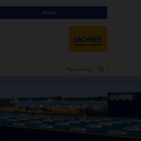
Change
Figyelőlista
(0)