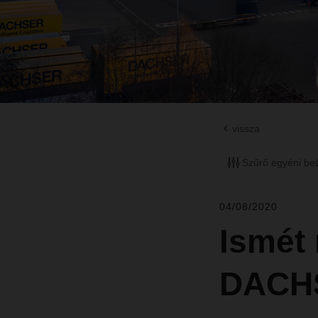
vissza
Szűrő egyéni beá
04/08/2020
Ismét 
DACH