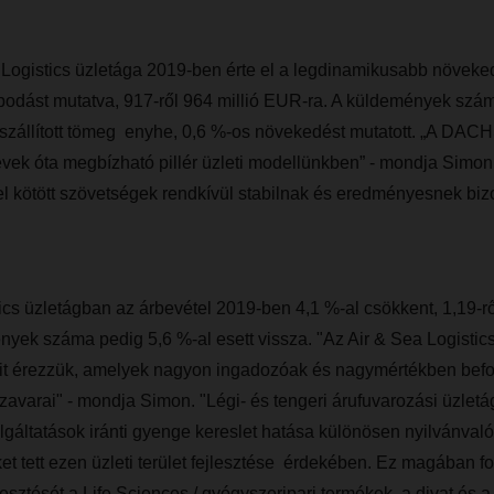
istics üzletága 2019-ben érte el a legdinamikusabb növeked
apodást mutatva, 917-ről 964 millió EUR-ra. A küldemények szá
a szállított tömeg enyhe, 0,6 %-os növekedést mutatott. „A DA
évek óta megbízható pillér üzleti modellünkben” - mondja Simo
l kötött szövetségek rendkívül stabilnak és eredményesnek biz
ics üzletágban az árbevétel 2019-ben 4,1 %-al csökkent, 1,19-ről
yek száma pedig 5,6 %-al esett vissza. "Az Air & Sea Logistic
sait érezzük, amelyek nagyon ingadozóak és nagymértékben befo
zavarai" - mondja Simon. "Légi- és tengeri árufuvarozási üzle
lgáltatások iránti gyenge kereslet hatása különösen nyilvánval
tett ezen üzleti terület fejlesztése érdekében. Ez magában fo
rjesztését a Life Sciences / gyógyszeripari termékek, a divat és 