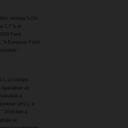
ést, mintegy 5,1%-
ma 1,7 %-al
CHSER Food
n. "A European Food
onyultak."
 1,14 milliárd
s ágazatban az
lyásolják a
tágunkban (ASL) a
ó." 2019-ben a
glalja az
a sport kereskedelmi