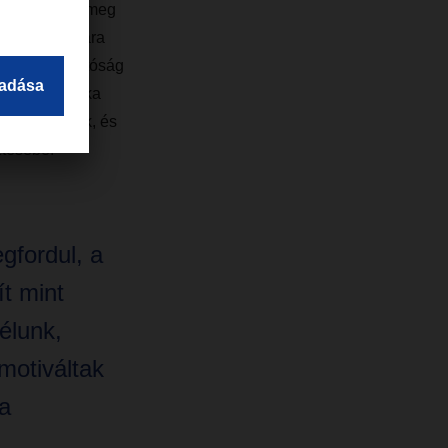
 szállított tömeg
 millió tonnára
és a megbízhatóság
ja. "Ez az oka
tak legyenek, és
ztésébe."
gfordul, a
t mint
élunk,
motiváltak
a