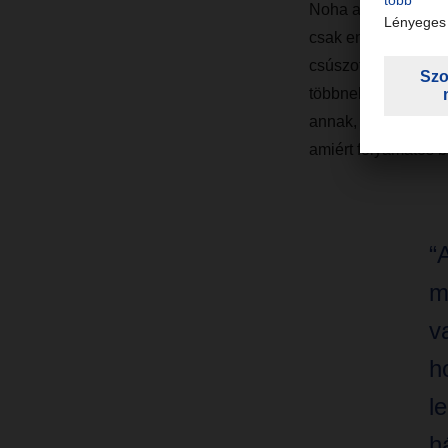
Noha a szállítmányok
csak enyhe stagnálá
csúszott vissza. "A
többnek számít min
annak, hogy tovább
amiért folyamatos b
“
m
v
h
l
h