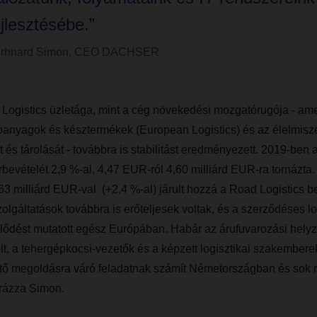
ejlesztésébe.”
rhnard Simon, CEO DACHSER
gistics üzletága, mint a cég növekedési mozgatórugója - a
lapanyagok és késztermékek (European Logistics) és az élelmisz
át és tárolását - továbbra is stabilitást eredményezett. 2019-ben
árbevételét 2,9 %-al, 4,47 EUR-ról 4,60 milliárd EUR-ra tornázta
,63 milliárd EUR-val (+2,4 %-al) járult hozzá a Road Logistics b
olgáltatások továbbra is erőteljesek voltak, és a szerződéses lo
fejlődést mutatott egész Európában. Habár az árufuvarozási hely
lt, a tehergépkocsi-vezetők és a képzett logisztikai szakembere
ető megoldásra váró feladatnak számít Németországban és sok 
rázza Simon.