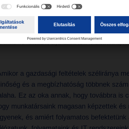
 száma körülbelül 3,7%-al, 83,7-ről 80,6 millióra esett vissza, a
st eredményezett az előző évhez képest, 1,0 %-al, 41,4-ről 41,0
mikor a gazdasági feltételek széliránya megfordul, a minőség 
t valaha" - mondta Bernhard Simon, a DACHSER vezérigazgató
ra is célunk, hogy munkatársaink magasan képzettek és motivál
efektetünk a hálózatunk, folyamataink és IT rendszereink fejles
Amikor a gazdasági feltételek széliránya me
inőség és a megbízhatóság többnek számí
alaha. Ez az oka annak, hogy továbbra is c
ogy munkatársaink magasan képzettek és 
egyenek, és amiért folyamatos befektetünk 
álózatunk, folyamataink és IT rendszereink