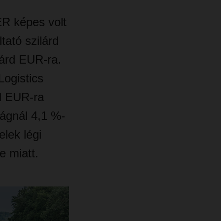
R képes volt
tató szilárd
iárd EUR-ra.
ogistics
rd EUR-ra
tágnál 4,1 %-
elek légi
e miatt.