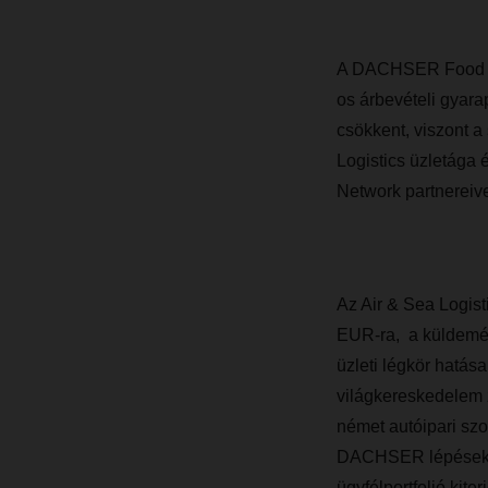
A DACHSER Food Log
os árbevételi gyar
csökkent, viszont 
Logistics üzletága 
Network partnereive
Az Air & Sea Logist
EUR-ra, a küldemén
üzleti légkör hatá
világkereskedelem 
német autóipari szo
DACHSER lépéseket 
ügyfélportfolió kite