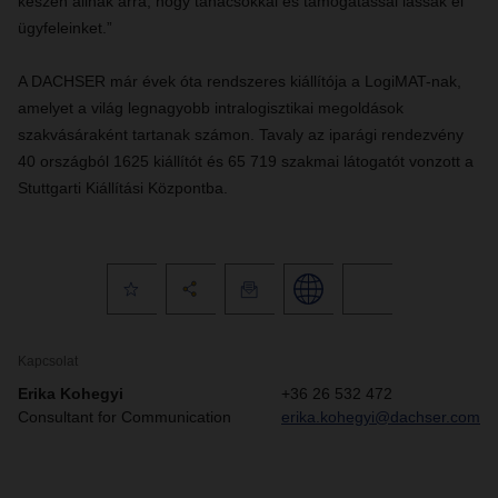
készen állnak arra, hogy tanácsokkal és támogatással lássák el
ügyfeleinket.”
A DACHSER már évek óta rendszeres kiállítója a LogiMAT-nak,
amelyet a világ legnagyobb intralogisztikai megoldások
szakvásáraként tartanak számon. Tavaly az iparági rendezvény
40 országból 1625 kiállítót és 65 719 szakmai látogatót vonzott a
Stuttgarti Kiállítási Központba.
Kapcsolat
Erika Kohegyi
+36 26 532 472
Consultant for Communication
erika.kohegyi@dachser.com