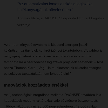
“Az automatizálás fontos eszköz a logisztika
hatékonyságának növelésében.”
Thomas Klare, a DACHSER Corporate Contract Logistics
vezetője
Az emberi tényező továbbra is központi szerepet játszik,
különösen az ügyfelek konkrét igényei tekintetében. „Továbbra is
nagy igényt látunk a személyes konzultációra és a szoros
támogatásra a szerződéses logisztikai projektek esetében” – teszi
hozzá Thomas Klare. „Végül is munkatársaink elkötelezettségét
és sokéves tapasztalatát nem lehet pótolni.”
Innovációk hozzáadott értékkel
Az új technológiák integrálása mellett a DACHSER továbbra is a
kapacitások modern raktárakkal való bővítésére összpontosít.
Többek között egy új, 23 500 négyzetméteres, 42 000 raklap