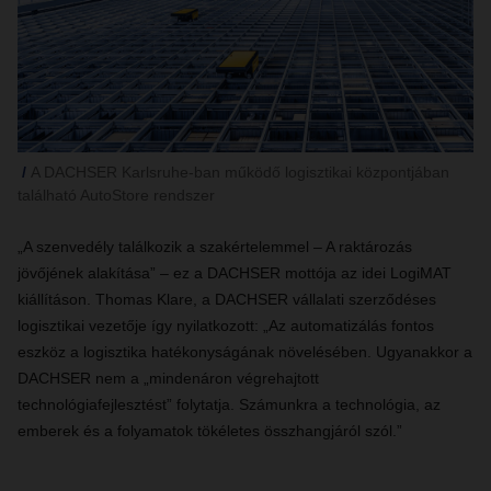
A DACHSER Karlsruhe-ban működő logisztikai központjában
található AutoStore rendszer
„A szenvedély találkozik a szakértelemmel – A raktározás
jövőjének alakítása” – ez a DACHSER mottója az idei LogiMAT
kiállításon. Thomas Klare, a DACHSER vállalati szerződéses
logisztikai vezetője így nyilatkozott: „Az automatizálás fontos
eszköz a logisztika hatékonyságának növelésében. Ugyanakkor a
DACHSER nem a „mindenáron végrehajtott
technológiafejlesztést” folytatja. Számunkra a technológia, az
emberek és a folyamatok tökéletes összhangjáról szól.”