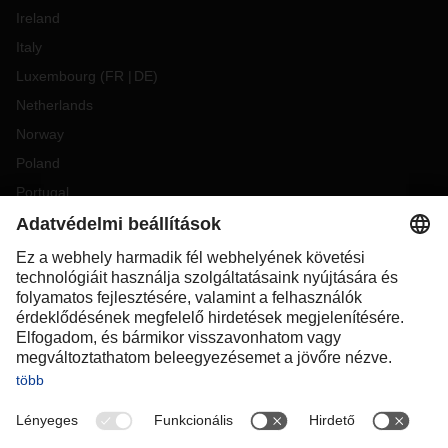
Ireland
Italy
Luxembourg
(
FR
DE
)
Netherlands
Norway
Poland
Portugal
Romania
Slovakia
Spain
Sweden
Switzerland
(
DE
FR
)
Turkey
OCEANIA