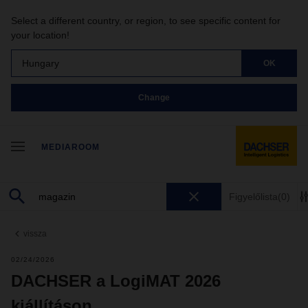
Select a different country, or region, to see specific content for
your location!
Hungary
OK
Change
MEDIAROOM
Figyelőlista
(0)
vissza
02/24/2026
DACHSER a LogiMAT 2026
kiállításon