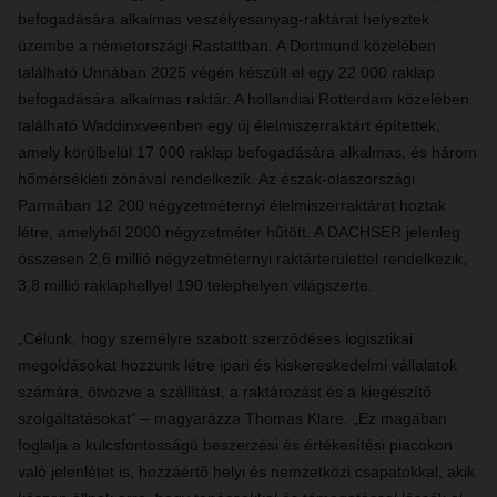
befogadására alkalmas veszélyesanyag-raktárat helyeztek
üzembe a németországi Rastattban. A Dortmund közelében
található Unnában 2025 végén készült el egy 22 000 raklap
befogadására alkalmas raktár. A hollandiai Rotterdam közelében
található Waddinxveenben egy új élelmiszerraktárt építettek,
amely körülbelül 17 000 raklap befogadására alkalmas, és három
hőmérsékleti zónával rendelkezik. Az észak-olaszországi
Parmában 12 200 négyzetméternyi élelmiszerraktárat hoztak
létre, amelyből 2000 négyzetméter hűtött. A DACHSER jelenleg
összesen 2,6 millió négyzetméternyi raktárterülettel rendelkezik,
3,8 millió raklaphellyel 190 telephelyen világszerte.
„Célunk, hogy személyre szabott szerződéses logisztikai
megoldásokat hozzunk létre ipari és kiskereskedelmi vállalatok
számára, ötvözve a szállítást, a raktározást és a kiegészítő
szolgáltatásokat” – magyarázza Thomas Klare. „Ez magában
foglalja a kulcsfontosságú beszerzési és értékesítési piacokon
való jelenlétet is, hozzáértő helyi és nemzetközi csapatokkal, akik