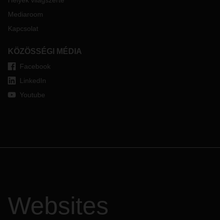
Helyek világszerte
rendelkezésre:
Mediaroom
☎️ +36 26 532 100
📩
service.pilisvorosvar@dachser.com
Kapcsolat
KÖZÖSSÉGI MÉDIA
Köszönjük együttműködésüket!
Facebook
LinkedIn
Youtube
Websites