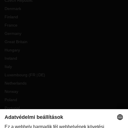
Czech Republic
Denmark
Finland
France
Germany
Great Britain
Hungary
Ireland
Italy
Luxembourg
(
FR
DE
)
Netherlands
Norway
Poland
Portugal
Romania
Slovakia