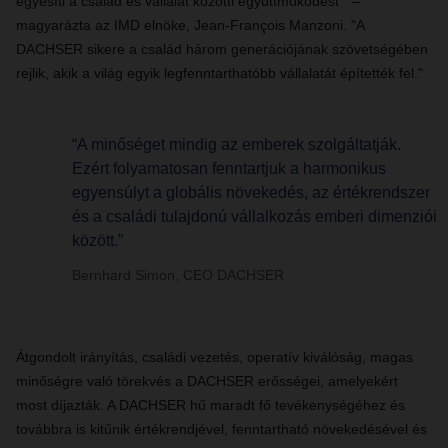
egyesíti a család és vállalat közötti együttműködést" –
magyarázta az IMD elnöke, Jean-François Manzoni. "A
DACHSER sikere a család három generációjának szövetségében
rejlik, akik a világ egyik legfenntarthatóbb vállalatát építették fel."
“A minőséget mindig az emberek szolgáltatják.
Ezért folyamatosan fenntartjuk a harmonikus
egyensúlyt a globális növekedés, az értékrendszer
és a családi tulajdonú vállalkozás emberi dimenziói
között.”
Bernhard Simon, CEO DACHSER
Átgondolt irányítás, családi vezetés, operatív kiválóság, magas
minőségre való törekvés a DACHSER erősségei, amelyekért
most díjazták. A DACHSER hű maradt fő tevékenységéhez és
továbbra is kitűnik értékrendjével, fenntartható növekedésével és