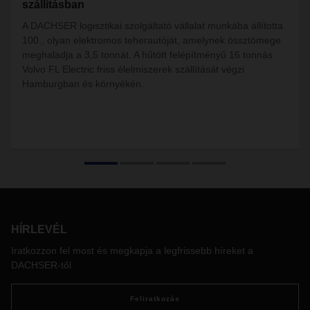
szállításban
A DACHSER logisztikai szolgáltató vállalat munkába állította
100., olyan elektromos teherautóját, amelynek össztömege
meghaladja a 3,5 tonnát. A hűtött felépítményű 16 tonnás
Volvo FL Electric friss élelmiszerek szállítását végzi
Hamburgban és környékén.
HÍRLEVÉL
Iratkozzon fel most és megkapja a legfrissebb híreket a
DACHSER-től
Feliratkozás