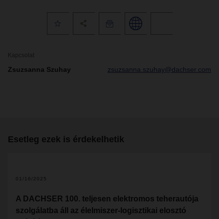
Kapcsolat
Zsuzsanna Szuhay
zsuzsanna.szuhay@dachser.com
Esetleg ezek is érdekelhetik
01/16/2025
A DACHSER 100. teljesen elektromos teherautója
szolgálatba áll az élelmiszer-logisztikai elosztó