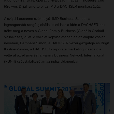
Átgondolt irányítás, operatív kiválóság, magas minőségre való
törekvés Díjjal ismerte el az IMD a DACHSER munkásságát.
A svájci Lausanne székhelyű IMD Business School, a
legmagasabb rangú globális üzleti iskola idén a DACHSER-nek
ítélte meg a neves a Global Family Business (Globális Családi
Vállalkozás) díjat. A vállalat képviseletében és az alapító család
nevében, Bernhard Simon, a DACHSER vezérigazgatója és Birgit
Kastner-Simon, a DACHSER corporate marketing igazgatója
vette át az elismerést a Family Business Network International
(FBN-I) csúcstalálkozóján az indiai Udaipurban.