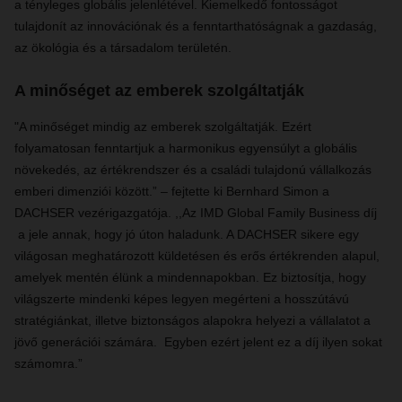
a tényleges globális jelenlétével. Kiemelkedő fontosságot
tulajdonít az innovációnak és a fenntarthatóságnak a gazdaság,
az ökológia és a társadalom területén.
A minőséget az emberek szolgáltatják
"A minőséget mindig az emberek szolgáltatják. Ezért
folyamatosan fenntartjuk a harmonikus egyensúlyt a globális
növekedés, az értékrendszer és a családi tulajdonú vállalkozás
emberi dimenziói között.” – fejtette ki Bernhard Simon a
DACHSER vezérigazgatója. ,,Az IMD Global Family Business díj
a jele annak, hogy jó úton haladunk. A DACHSER sikere egy
világosan meghatározott küldetésen és erős értékrenden alapul,
amelyek mentén élünk a mindennapokban. Ez biztosítja, hogy
világszerte mindenki képes legyen megérteni a hosszútávú
stratégiánkat, illetve biztonságos alapokra helyezi a vállalatot a
jövő generációi számára. Egyben ezért jelent ez a díj ilyen sokat
számomra.”