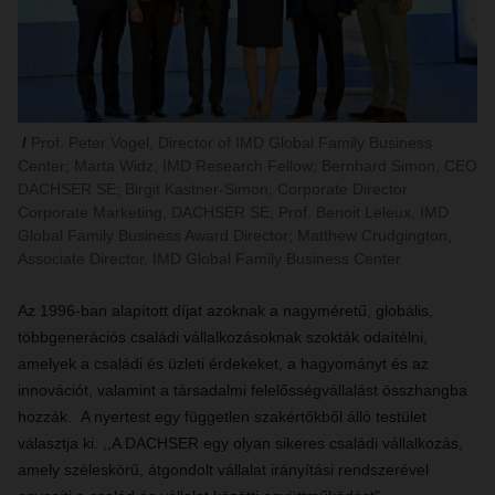
Prof. Peter Vogel, Director of IMD Global Family Business
Center; Marta Widz, IMD Research Fellow; Bernhard Simon, CEO
DACHSER SE; Birgit Kastner-Simon, Corporate Director
Corporate Marketing, DACHSER SE; Prof. Benoit Leleux, IMD
Global Family Business Award Director; Matthew Crudgington,
Associate Director, IMD Global Family Business Center
Az 1996-ban alapított díjat azoknak a nagyméretű, globális,
többgenerációs családi vállalkozásoknak szokták odaítélni,
amelyek a családi és üzleti érdekeket, a hagyományt és az
innovációt, valamint a társadalmi felelősségvállalást összhangba
hozzák. A nyertest egy független szakértőkből álló testület
választja ki. ,,A DACHSER egy olyan sikeres családi vállalkozás,
amely széleskörű, átgondolt vállalat irányítási rendszerével