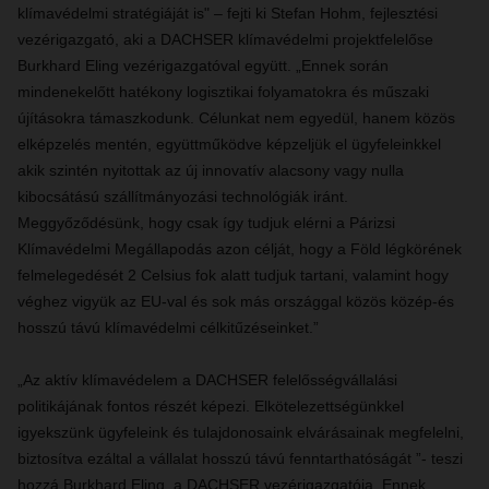
klímavédelmi stratégiáját is" – fejti ki Stefan Hohm, fejlesztési
vezérigazgató, aki a DACHSER klímavédelmi projektfelelőse
Burkhard Eling vezérigazgatóval együtt. „Ennek során
mindenekelőtt hatékony logisztikai folyamatokra és műszaki
újításokra támaszkodunk. Célunkat nem egyedül, hanem közös
elképzelés mentén, együttműködve képzeljük el ügyfeleinkkel
akik szintén nyitottak az új innovatív alacsony vagy nulla
kibocsátású szállítmányozási technológiák iránt.
Meggyőződésünk, hogy csak így tudjuk elérni a Párizsi
Klímavédelmi Megállapodás azon célját, hogy a Föld légkörének
felmelegedését 2 Celsius fok alatt tudjuk tartani, valamint hogy
véghez vigyük az EU-val és sok más országgal közös közép-és
hosszú távú klímavédelmi célkitűzéseinket.”
„Az aktív klímavédelem a DACHSER felelősségvállalási
politikájának fontos részét képezi. Elkötelezettségünkkel
igyekszünk ügyfeleink és tulajdonosaink elvárásainak megfelelni,
biztosítva ezáltal a vállalat hosszú távú fenntarthatóságát ”- teszi
hozzá Burkhard Eling, a DACHSER vezérigazgatója. Ennek