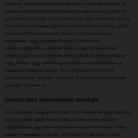
alkalmaz, amelyek mindegyike igazodik a helyi igényekhez. Az
elektromos teherbicikliket kifejezetten a raklapos és gyűjtőáruk
szállítására tervezték, ahol a küldemény súlya legfeljebb 250 kg.
Az e-teherautók pedig leginkább a belvároshoz közeli kis gyűjtő
raktárakból (mikrohubokból) történő áru kiszállításokra
alkalmasak, vagy közvetlenül olyan küldemények
házhozszállításához, amelyek súlyuk vagy méreteik miatt
meghaladják az e-kerékpárok teherbírását. A teherkerékpárok
nagy előnye, hogy sokkal rugalmasabban közlekedhetnek a
forgalmas belvárosi utakon, és a gyűjtőraktárból történő
árufelvétel után könnyen bejutnak az autós forgalomtól elzárt
gyalogos helyekre is.
Hosszú távú klímavédelmi stratégia
"Az a szándék, hogy a DACHSER 2022 végére mintegy tizenegy
európai belvárosban bevezeti kibocsátásmentes szállítási
szolgáltatását, egy olyan intézkedéssorozat előzménye, amely
egyben megalapozza a cég következő évinek hosszú távú