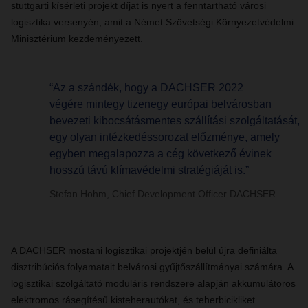
stuttgarti kísérleti projekt díjat is nyert a fenntartható városi
logisztika versenyén, amit a Német Szövetségi Környezetvédelmi
Minisztérium kezdeményezett.
“Az a szándék, hogy a DACHSER 2022
végére mintegy tizenegy európai belvárosban
bevezeti kibocsátásmentes szállítási szolgáltatását,
egy olyan intézkedéssorozat előzménye, amely
egyben megalapozza a cég következő évinek
hosszú távú klímavédelmi stratégiáját is.”
Stefan Hohm, Chief Development Officer DACHSER
A DACHSER mostani logisztikai projektjén belül újra definiálta
disztribúciós folyamatait belvárosi gyűjtőszállítmányai számára. A
logisztikai szolgáltató moduláris rendszere alapján akkumulátoros
elektromos rásegítésű kisteherautókat, és teherbicikliket