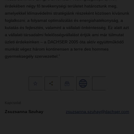
érdekében négy fő tevékenységi területet határoztunk meg,
amelyekkel klímavédelmi stratégiánk részeként közösen kívánunk
foglalkozni: a folyamat optimalizálás és energiahatékonyság, a
kutatás és fejlesztés, valamint a vállalati önkéntesség. Ez alatt azt
a vállalati társadalmi felelősségvállalást értjük ami már túlmutat
üzleti érdekeinken – a DACHSER 2005 óta aktív együttműködő
munkát végez három kontinensen a terre des hommes
gyermeksegély szervezettel.”
Kapcsolat
Zsuzsanna Szuhay
zsuzsanna.szuhay@dachser.com