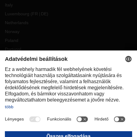
Italy
Luxembourg
(
FR
DE
)
Netherlands
Norway
Poland
Portugal
Romania
Slovakia
Spain
Sweden
Switzerland
(
DE
FR
)
Turkey
OCEANIA
Australia