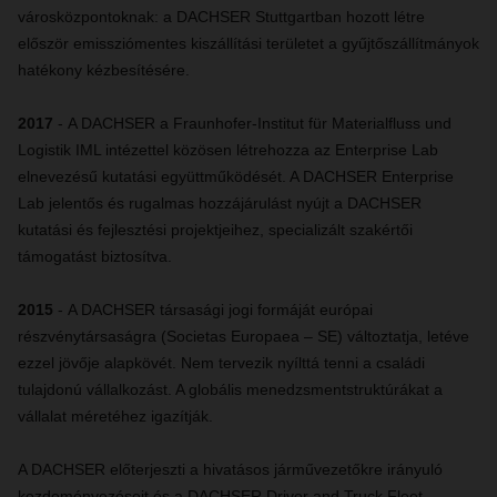
városközpontoknak: a DACHSER Stuttgartban hozott létre
először emissziómentes kiszállítási területet a gyűjtőszállítmányok
hatékony kézbesítésére.
2017
- A DACHSER a Fraunhofer-Institut für Materialfluss und
Logistik IML intézettel közösen létrehozza az Enterprise Lab
elnevezésű kutatási együttműködését. A DACHSER Enterprise
Lab jelentős és rugalmas hozzájárulást nyújt a DACHSER
kutatási és fejlesztési projektjeihez, specializált szakértői
támogatást biztosítva.
2015
-
A DACHSER társasági jogi formáját európai
részvénytársaságra (Societas Europaea – SE) változtatja, letéve
ezzel jövője alapkövét. Nem tervezik nyílttá tenni a családi
tulajdonú vállalkozást. A globális menedzsmentstruktúrákat a
vállalat méretéhez igazítják.
A DACHSER előterjeszti a hivatásos járművezetőkre irányuló
kezdeményezéseit és a DACHSER Driver and Truck Fleet