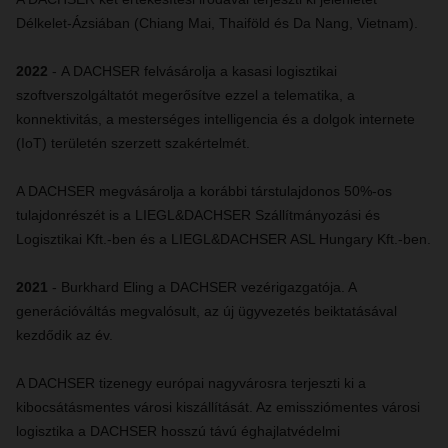
Délkelet-Ázsiában (Chiang Mai, Thaiföld és Da Nang, Vietnam).
2022
- A DACHSER felvásárolja a kasasi logisztikai
szoftverszolgáltatót megerősítve ezzel a telematika, a
konnektivitás, a mesterséges intelligencia és a dolgok internete
(IoT) területén szerzett szakértelmét.
A DACHSER megvásárolja a korábbi társtulajdonos 50%-os
tulajdonrészét is a LIEGL&DACHSER Szállítmányozási és
Logisztikai Kft.-ben és a LIEGL&DACHSER ASL Hungary Kft.-ben.
2021
- Burkhard Eling a DACHSER vezérigazgatója. A
generációváltás megvalósult, az új ügyvezetés beiktatásával
kezdődik az év.
A DACHSER tizenegy európai nagyvárosra terjeszti ki a
kibocsátásmentes városi kiszállítását. Az emissziómentes városi
logisztika a DACHSER hosszú távú éghajlatvédelmi