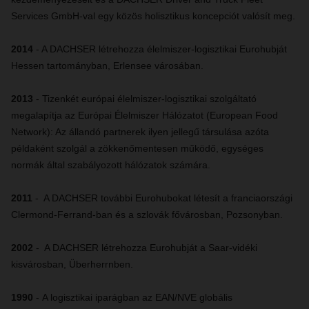
Services GmbH-val egy közös holisztikus koncepciót valósít meg.
2014
- A DACHSER létrehozza élelmiszer-logisztikai Eurohubját
Hessen tartományban, Erlensee városában.
2013
-
Tizenkét európai élelmiszer-logisztikai szolgáltató
megalapítja az Európai Élelmiszer Hálózatot (European Food
Network): Az állandó partnerek ilyen jellegű társulása azóta
példaként szolgál a zökkenőmentesen működő, egységes
normák által szabályozott hálózatok számára.
2011
-
A DACHSER további Eurohubokat létesít a franciaországi
Clermond-Ferrand-ban és a szlovák fővárosban, Pozsonyban.
2002
-
A DACHSER létrehozza Eurohubját a Saar-vidéki
kisvárosban, Überherrnben.
1990
-
A logisztikai iparágban az EAN/NVE globális