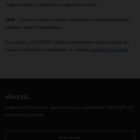
családi tulajdonú vállalkozás terjeszkedni kezd.
1930
- Thomas Dachser önálló vállalkozóként szállítmányozási
vállalatot alapít Kemptenben.
Ez csupán a DACHSER vállalat történetének rövid kivonata. Az
összes mérföldkőről részletesen a vállalat
webhelyén olvashat
.
HÍRLEVÉL
Iratkozzon fel most és szerezze meg a legfrissebb DACHSER-rel
kapcsolatos híreket
Feliratkozik