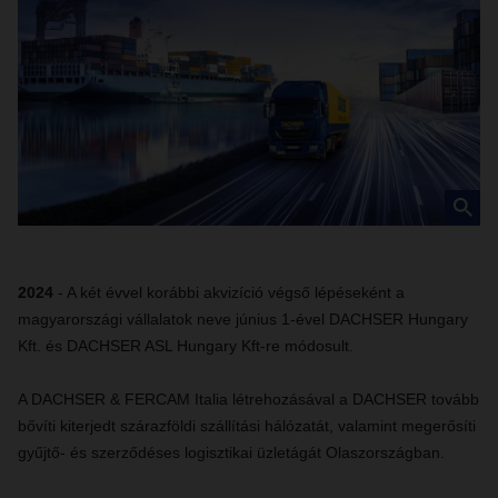
2024
- A két évvel korábbi akvizíció végső lépéseként a
magyarországi vállalatok neve június 1-ével DACHSER Hungary
Kft. és DACHSER ASL Hungary Kft-re módosult.
A DACHSER & FERCAM Italia létrehozásával a DACHSER tovább
bővíti kiterjedt szárazföldi szállítási hálózatát, valamint megerősíti
gyűjtő- és szerződéses logisztikai üzletágát Olaszországban.