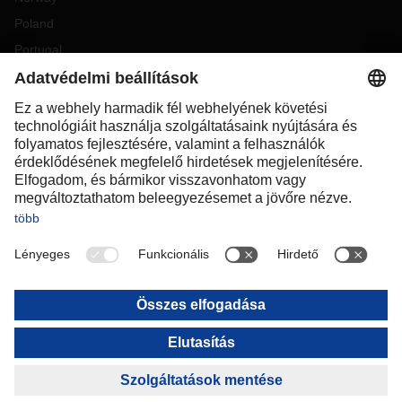
Poland
Portugal
Romania
Slovakia
Spain
Sweden
Switzerland
(
DE
FR
)
Türkiye
OCEANIA
Australia
New Zealand