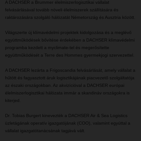
A DACHSER a Brummer élelmiszerlogisztikai vállalat
felvásárlásával tovább növeli élelmiszerek szállítására és
raktározására szolgáló hálózatát Németország és Ausztria között.
Világszerte új klímavédelmi projektek kidolgozása és a meglévő
együttműködések bővítése érdekében a DACHSER klímavédelmi
programba kezdett a myclimate-tel és megerősítette
együttműködését a Terre des Hommes gyermekjogi szervezettel.
A DACHSER lezárta a Frigoscandia felvásárlását, amely vállalat a
hűtött és fagyasztott áruk logisztikájának piacvezető szolgáltatója
az északi országokban. Az akvizícióval a DACHSER európai
élelmiszerlogisztikai hálózata immár a skandináv országokra is
kiterjed.
Dr. Tobias Burgert kinevezték a DACHSER Air & Sea Logistics
üzletágának operatív igazgatójának (COO), valamint egyúttal a
vállalat igazgatótanácsának tagjává vált.