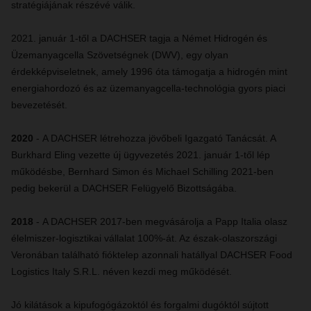
stratégiájának részévé válik.
2021. január 1-től a DACHSER tagja a Német Hidrogén és
Üzemanyagcella Szövetségnek (DWV), egy olyan
érdekképviseletnek, amely 1996 óta támogatja a hidrogén mint
energiahordozó és az üzemanyagcella-technológia gyors piaci
bevezetését.
2020
- A DACHSER létrehozza jövőbeli Igazgató Tanácsát. A
Burkhard Eling vezette új ügyvezetés 2021. január 1-től lép
működésbe, Bernhard Simon és Michael Schilling 2021-ben
pedig bekerül a DACHSER Felügyelő Bizottságába.
2018
- A DACHSER 2017-ben megvásárolja a Papp Italia olasz
élelmiszer-logisztikai vállalat 100%-át. Az észak-olaszországi
Veronában található fióktelep azonnali hatállyal DACHSER Food
Logistics Italy S.R.L. néven kezdi meg működését.
Jó kilátások a kipufogógázoktól és forgalmi dugóktól sújtott