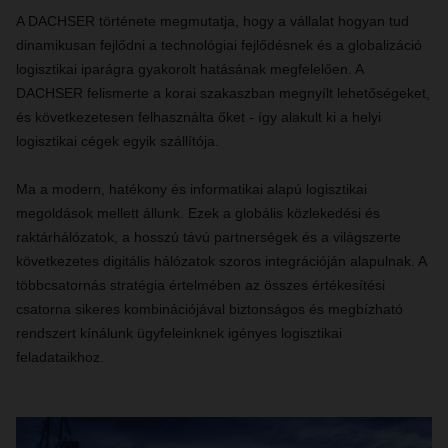
A DACHSER története megmutatja, hogy a vállalat hogyan tud
dinamikusan fejlődni a technológiai fejlődésnek és a globalizáció
logisztikai iparágra gyakorolt ​​hatásának megfelelően. A
DACHSER felismerte a korai szakaszban megnyílt lehetőségeket,
és következetesen felhasználta őket - így alakult ki a helyi
logisztikai cégek egyik szállítója.
Ma a modern, hatékony és informatikai alapú logisztikai
megoldások mellett állunk. Ezek a globális közlekedési és
raktárhálózatok, a hosszú távú partnerségek és a világszerte
következetes digitális hálózatok szoros integrációján alapulnak. A
többcsatornás stratégia értelmében az összes értékesítési
csatorna sikeres kombinációjával biztonságos és megbízható
rendszert kínálunk ügyfeleinknek igényes logisztikai
feladataikhoz.