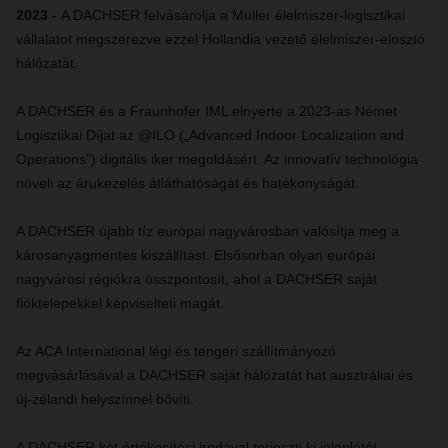
2023
- A DACHSER felvásárolja a Müller élelmiszer-logisztikai
vállalatot megszerezve ezzel Hollandia vezető élelmiszer-elosztó
hálózatát.
A DACHSER és a Fraunhofer IML elnyerte a 2023-as Német
Logisztikai Díjat az @ILO („Advanced Indoor Localization and
Operations”) digitális iker megoldásért. Az innovatív technológia
növeli az árukezelés átláthatóságát és hatékonyságát.
A DACHSER újabb tíz európai nagyvárosban valósítja meg a
károsanyagmentes kiszállítást. Elsősorban olyan európai
nagyvárosi régiókra összpontosít, ahol a DACHSER saját
fióktelepekkel képviselteti magát.
Az ACA International légi és tengeri szállítmányozó
megvásárlásával a DACHSER saját hálózatát hat ausztráliai és
új-zélandi helyszínnel bővíti.
A DACHSER két értékesítési irodával terjeszti ki jelenlétét