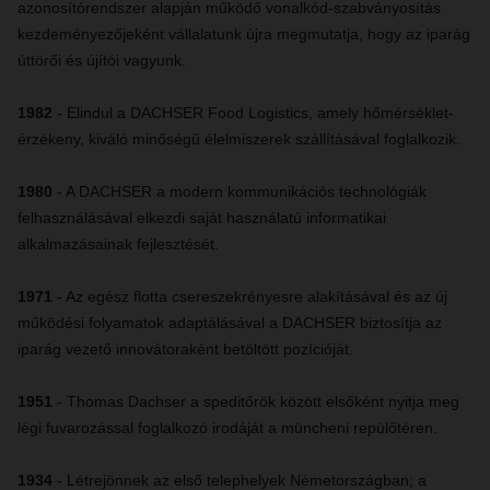
azonosítórendszer alapján működő vonalkód-szabványosítás
kezdeményezőjeként vállalatunk újra megmutatja, hogy az iparág
úttörői és újítói vagyunk.
1982
-
Elindul a DACHSER Food Logistics, amely hőmérséklet-
érzékeny, kiváló minőségű élelmiszerek szállításával foglalkozik.
1980
- A DACHSER a modern kommunikációs technológiák
felhasználásával elkezdi saját használatú informatikai
alkalmazásainak fejlesztését.
1971
- Az egész flotta csereszekrényesre alakításával és az új
működési folyamatok adaptálásával a DACHSER biztosítja az
iparág vezető innovátoraként betöltött pozícióját.
1951
-
Thomas Dachser a speditőrök között elsőként nyitja meg
légi fuvarozással foglalkozó irodáját a müncheni repülőtéren.
1934
-
Létrejönnek az első telephelyek Németországban; a