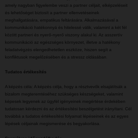
amely nagyban figyelembe veszi a partner céljait, elképzeléseit
és lehetőséget biztosít a partner ellenvetéseinek
meghallgatására, empatikus feltárására. Alkalmazásával a
kommunikáció hatékonnyá és hitelessé válik, valamint a két fél
között partneri és nyerő-nyerő viszony alakul ki. Az asszertív
kommunikáció az egészséges környezet, illetve a hatékony
feladatvégzés elengedhetetlen eszköze, hiszen segít a
konfliktusok megelőzésében és a stressz oldásában.
Tudatos értékesítés
A képzés céla: A képzés célja, hogy a résztvevők elsajátítsák a
bizalom megteremtéséhez szükséges készségeket, valamint
képesek legyenek az ügyfél igényeinek megértése érdekében
tudatosan kérdezni és az értékesítési beszélgetést irányítani. Cél
továbbá a tudatos értékesítési folyamat lépéseinek és az egyes
lépések céljainak megismerése és begyakorlása.