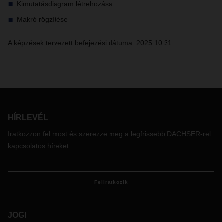
Kimutatásdiagram létrehozása
Makró rögzítése
A képzések tervezett befejezési dátuma: 2025.10.31.
HÍRLEVÉL
Iratkozzon fel most és szerezze meg a legfrissebb DACHSER-rel
kapcsolatos híreket
Feliratkozik
JOGI