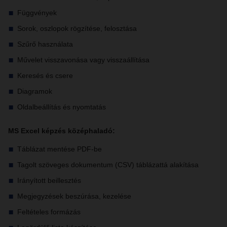
Függvények
Sorok, oszlopok rögzítése, felosztása
Szűrő használata
Művelet visszavonása vagy visszaállítása
Keresés és csere
Diagramok
Oldalbeállítás és nyomtatás
MS Excel képzés középhaladó:
Táblázat mentése PDF-be
Tagolt szöveges dokumentum (CSV) táblázattá alakítása
Irányított beillesztés
Megjegyzések beszúrása, kezelése
Feltételes formázás