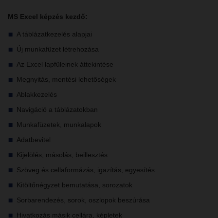
MS Excel képzés kezdő:
A táblázatkezelés alapjai
Új munkafüzet létrehozása
Az Excel lapfüleinek áttekintése
Megnyitás, mentési lehetőségek
Ablakkezelés
Navigáció a táblázatokban
Munkafüzetek, munkalapok
Adatbevitel
Kijelölés, másolás, beillesztés
Szöveg és cellaformázás, igazítás, egyesítés
Kitöltőnégyzet bemutatása, sorozatok
Sorbarendezés, sorok, oszlopok beszúrása
Hivatkozás másik cellára, képletek