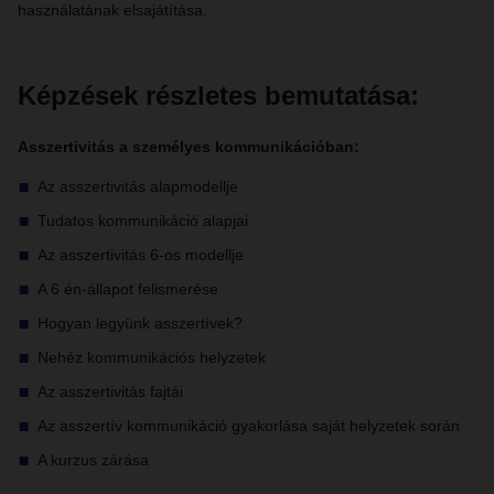
használatának elsajátítása.
Képzések részletes bemutatása:
Asszertivitás a személyes kommunikációban:
Az asszertivitás alapmodellje
Tudatos kommunikáció alapjai
Az asszertivitás 6-os modellje
A 6 én-állapot felismerése
Hogyan legyünk asszertívek?
Nehéz kommunikációs helyzetek
Az asszertivitás fajtái
Az asszertív kommunikáció gyakorlása saját helyzetek során
A kurzus zárása