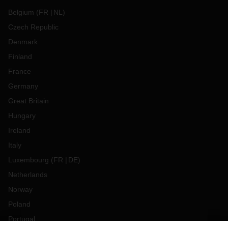
Belgium
(
FR
NL
)
Czech Republic
Denmark
Finland
France
Germany
Great Britain
Hungary
Ireland
Italy
Luxembourg
(
FR
DE
)
Netherlands
Norway
Poland
Portugal