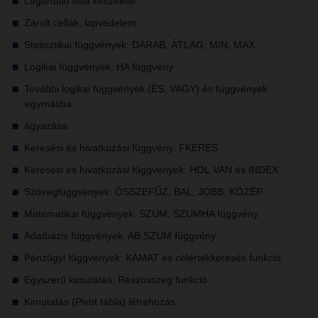
Legördülő lista készítése
Zárolt cellák, lapvédelem
Statisztikai függvények: DARAB, ÁTLAG, MIN, MAX
Logikai függvények: HA függvény
További logikai függvények (ÉS, VAGY) és függvények
egymásba
ágyazása
Keresési és hivatkozási függvény: FKERES
Keresési és hivatkozási függvények: HOL.VAN és INDEX
Szövegfüggvények: ÖSSZEFŰZ, BAL, JOBB, KÖZÉP
Matematikai függvények: SZUM, SZUMHA függvény
Adatbázis függvények: AB.SZUM függvény
Pénzügyi függvények: KAMAT és célértékkeresés funkció
Egyszerű kimutatás: Részösszeg funkció
Kimutatás (Pivot tábla) létrehozás