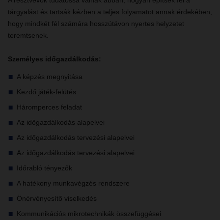
A résztvevők tudatossá válnak abban, hogyan építsék fel a
tárgyalást és tartsák kézben a teljes folyamatot annak érdekében,
hogy mindkét fél számára hosszútávon nyertes helyzetet
teremtsenek.
Személyes időgazdálkodás:
A képzés megnyitása
Kezdő játék-felütés
Háromperces feladat
Az időgazdálkodás alapelvei
Az időgazdálkodás tervezési alapelvei
Az időgazdálkodás tervezési alapelvei
Időrabló tényezők
A hatékony munkavégzés rendszere
Önérvényesítő viselkedés
Kommunikációs mikrotechnikák összefüggései