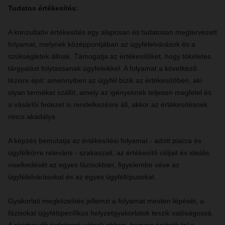
Tudatos értékesítés:
A konzultatív értékesítés egy alaposan és tudatosan megtervezett
folyamat, melynek középpontjában az ügyfélelvárások és a
szükségletek állnak. Támogatja az értékesítőket, hogy tökéletes
tárgyalást folytassanak ügyfeleikkel. A folyamat a következő
tézisre épít: amennyiben az ügyfél bízik az értékesítőben, aki
olyan terméket szállít, amely az igényeknek teljesen megfelel és
a vásárlói fedezet is rendelkezésre áll, akkor az értékesítésnek
nincs akadálya.
A képzés bemutatja az értékesítési folyamat - adott piacra és
ügyfélkörre releváns - szakaszait, az értékesítő céljait és ideális
viselkedését az egyes fázisokban, figyelembe véve az
ügyfélelvárásokat és az egyes ügyféltípusokat.
Gyakorlati megközelítés jellemzi a folyamat minden lépését, a
fázisokat ügyfélspecifikus helyzetgyakorlatok teszik valóságossá.