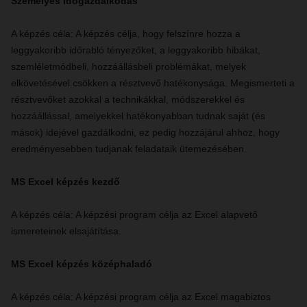
Személyes időgazdálkodás
A képzés céla: A képzés célja, hogy felszínre hozza a
leggyakoribb időrabló tényezőket, a leggyakoribb hibákat,
szemléletmódbeli, hozzáállásbeli problémákat, melyek
elkövetésével csökken a résztvevő hatékonysága. Megismerteti a
résztvevőket azokkal a technikákkal, módszerekkel és
hozzáállással, amelyekkel hatékonyabban tudnak saját (és
mások) idejével gazdálkodni, ez pedig hozzájárul ahhoz, hogy
eredményesebben tudjanak feladataik ütemezésében.
MS Excel képzés kezdő
A képzés céla: A képzési program célja az Excel alapvető
ismereteinek elsajátítása.
MS Excel képzés középhaladó
A képzés céla: A képzési program célja az Excel magabiztos