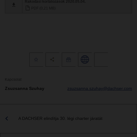
Rakodási korlátozások 2020.05.04.
PDF (0,21 MB)
Kapcsolat
Zsuzsanna Szuhay
zsuzsanna.szuhay@dachser.com
A DACHSER elindítja 30. légi charter járatát