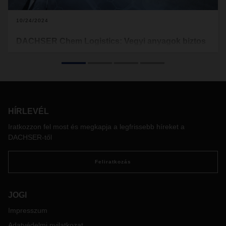
10/24/2024
DACHSER Chem Logistics: Vegyi anyagok biztos
kezekben
A DACHSER Chem Logistics üzletága 2023-ban kiemelkedő
mennyiségű, összesen 3,7 millió vegyianyag-szállítmányt
kezelt. A világ egyik legversenyképesebb iparága az életünk
minden területén jelen van – termelési színvonalának
megőrzéséhez viszont nélkülözhetetlenek az iparágra
HÍRLEVÉL
szabott logisztikai megoldások, amelyek kulcsa a DACHSER
Iratkozzon fel most és megkapja a legfrissebb híreket a
több évtizedes tapasztalatai szerint a megbízhatóság,
DACHSER-től
minőség és biztonság hármasának magas szintje.
Feliratkozás
JOGI
Impresszum
Adatvédelmi nyilatkozat