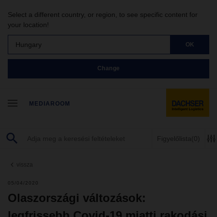
Select a different country, or region, to see specific content for
your location!
Hungary
OK
Change
MEDIAROOM
Figyelőlista
(0)
vissza
05/04/2020
Olaszországi változások:
legfrissebb Covid-19 miatti rakodási