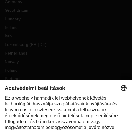
Germany
Great Britain
Hungary
Ireland
Italy
Luxembourg
(
FR
DE
)
Netherlands
Norway
Poland
Portugal
Romania
Slovakia
Spain
Sweden
Switzerland
(
DE
FR
)
Turkey