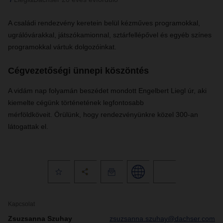
A családi rendezvény keretein belül kézműves programokkal,
ugrálóvárakkal, játszókamionnal, sztárfellépővel és egyéb színes
programokkal vártuk dolgozóinkat.
Cégvezetőségi ünnepi köszöntés
A vidám nap folyamán beszédet mondott Engelbert Liegl úr, aki
kiemelte cégünk történetének legfontosabb
mérföldköveit. Örülünk, hogy rendezvényünkre közel 300-an
látogattak el.
Kapcsolat
Zsuzsanna Szuhay
zsuzsanna.szuhay@dachser.com