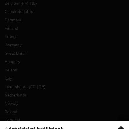
Belgium
(
FR
NL
)
Czech Republic
Denmark
Finland
France
Germany
Great Britain
Hungary
Ireland
Italy
Luxembourg
(
FR
DE
)
Netherlands
Norway
Poland
Portugal
Romania