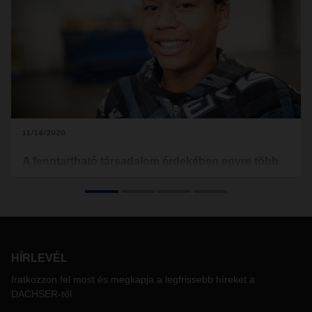
11/18/2020
A fenntartható társadalom érdekében egyre több
civil szervezet lép fel világszerte
A globalizálódó világban egyre fontosabb szerepet játszanak
a nemzetközi hálózatba kapcsolt nem kormányzati
szervezetek vagy más néven civil egyesületek. A DACHSER
és a “terre des hommes” gyermeksegély szervezet közötti
HÍRLEVÉL
együttműködés megmutatja, hogy egy kereskedelmi
vállalkozás hogyan tud hosszútávon támogatást nyújtani egy
Iratkozzon fel most és megkapja a legfrissebb híreket a
civil szervezetnek.
DACHSER-től