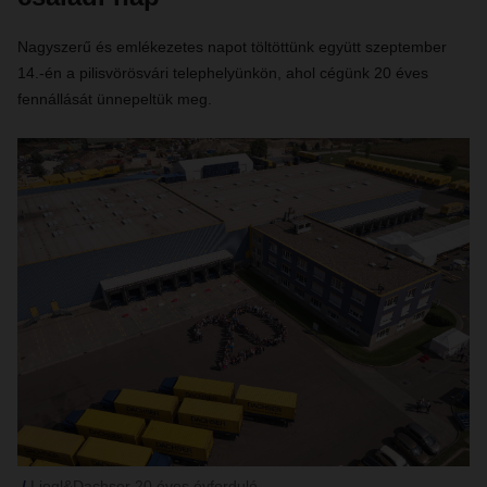
Nagyszerű és emlékezetes napot töltöttünk együtt szeptember
14.-én a pilisvörösvári telephelyünkön, ahol cégünk 20 éves
fennállását ünnepeltük meg.
Liegl&Dachser 20 éves évforduló