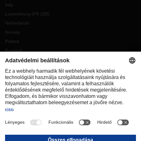
Italy
Luxembourg
(
FR
DE
)
Netherlands
Norway
Poland
Portugal
Romania
Slovakia
Spain
Sweden
Switzerland
(
DE
FR
)
Turkey
OCEANIA
Australia