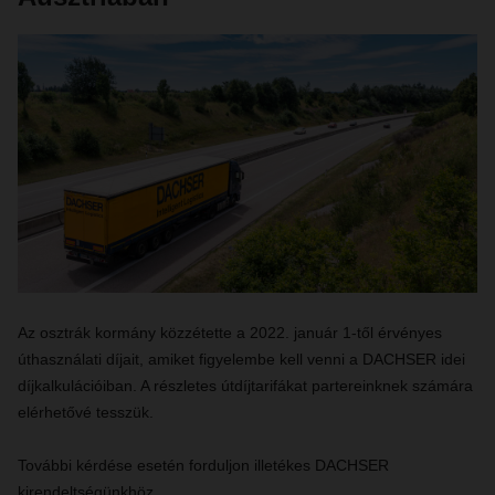
Az osztrák kormány közzétette a 2022. január 1-től érvényes
úthasználati díjait, amiket figyelembe kell venni a DACHSER idei
díjkalkulációiban. A részletes útdíjtarifákat partereinknek számára
elérhetővé tesszük.
További kérdése esetén forduljon illetékes DACHSER
kirendeltségünkhöz.