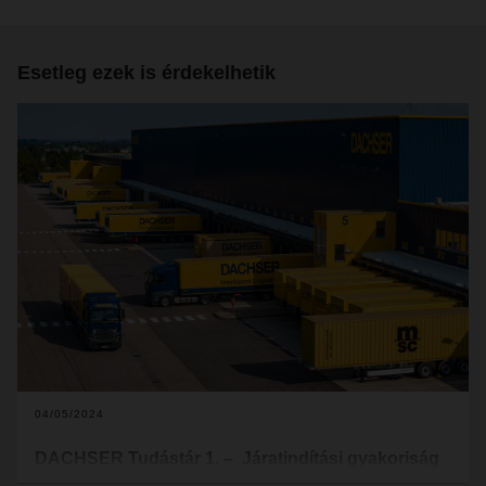
Esetleg ezek is érdekelhetik
04/05/2024
DACHSER Tudástár 1. – Járatindítási gyakoriság
és átfutási idő: hogyan működik egy precíziós