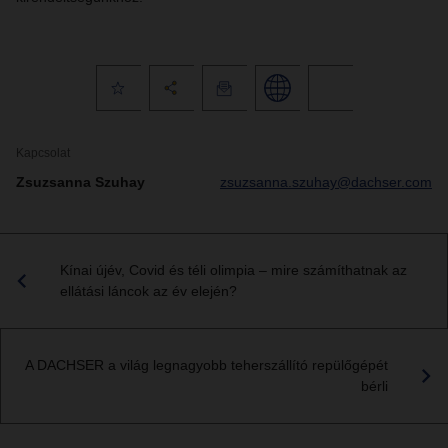
Kapcsolat
Zsuzsanna Szuhay
zsuzsanna.szuhay@dachser.com
Kínai újév, Covid és téli olimpia – mire számíthatnak az
ellátási láncok az év elején?
A DACHSER a világ legnagyobb teherszállító repülőgépét
bérli