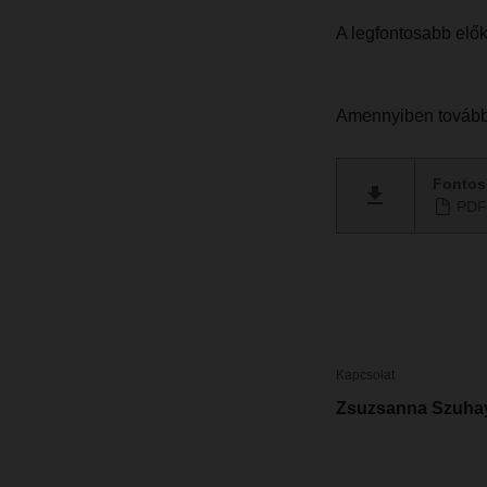
A legfontosabb előké
Amennyiben további
Fontos 
PDF 
Kapcsolat
Zsuzsanna Szuha