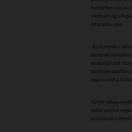
Kezdetben azt javas
vámhatóság elfogad
áthaladás után.
Az eLogistics alkal
folyamat biztosítá
kiválaszthatók. Eze
paritások beállítá
kapcsolatot a szük
Kérjük szíves megér
esete valósul majd 
szállításait a leh