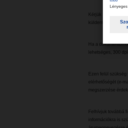
Kérjük ügyeljenek 
küldeménnyel fizikai
Ha a dokumentumoka
lehetséges, 300 dpi
Ezen felül szükség 
elérhetőségét (e-ma
megszerzése érdeké
Felhívjuk továbbá f
információkra is s
árumegnevezésre és 