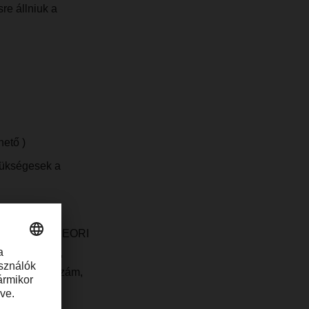
re állniuk a
hető )
zükségesek a
azzák: feladó EORI
mla sorszáma,
, vámtarifaszám,