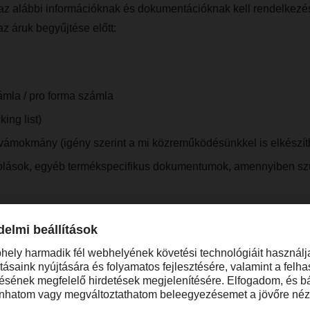
az alábbi információknak és dokumentációknak kell rendelkezés
az áruk begyűjtése előtt:
mla / pro forma számla
ing list)
ő vámokmány
(igény szerint a mi közreműködésünkkel is elkészít
olások, egyéb termékspecifikus dokumentumok, amennyiben s
e, hogy ezek a dokumentumok a következő információkat tartalm
hetőségei, importőr, ha eltér a címzettől, elérhetőségekkel, szá
 csomagok száma és típusa, árumegnevezés, származási ország
, bruttó / nettó tömeg.