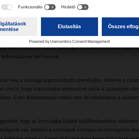
a megadott adatok minőségére, a dokumentációknak teljesen me
lag is.
t elektronikus formában bocsátják rendelkezésünkre, akkor a
 felbontásúnak kell lenniük.
van még a vámügyi kapcsolattartó személyére, ideértve a címzet
il cím) is, hogy kapcsolatba léphessünk velük a szükséges vám
ben. Ezen felhatalmazás nélkül nem áll módunkban a vámkeze
igyelmét, hogy az Írországba küldött szállítmányokhoz részletes s
zükségünk van, például a csomagok számára és csomagolás típu
értékére, mivel az Egyesült Királyságon keresztüli tranzit eljárá