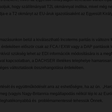
oljuk, hogy szállítmányait T2L okmánnyal indítsa, mivel még ne
ja-e a T2 okmányt az EU-áruk igazolásaként az Egyesült Királ
mazásunkon belül a kiválasztható Incoterms paritás is változni 
sa érdekében először csak az FCA / EXW vagy a DAP paritások 
nkívül szükség lehet az EDI információk módosítására is a megf
sával kapcsolatban, a DACHSER illetékes telephelye hamarosan 
séges változtatások összehangolása érdekében.
tését és együttműködését arra az eshetőségre, ha az ún. „Hard 
meg (vagyis Nagy-Britannia megállapodás nélkül lép ki az Euró
ető leghatékonyabbá és problémamentessé tehessük Önnek.