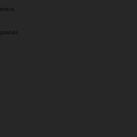
heti le.
égünkhöz.