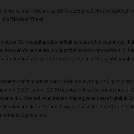
 történtek már lépések az EU és az Egyesült Királyság közötti
ki a “No deal” Brexit.
z október 31-i megállapodás nélküli távozás következményei, k
ba irányuló és onnan induló áruszállításokra vonatkozóan. Min
 határellenőrzés és az áruk vámkezelése miatt hosszabb várakoz
intézkedést megtesz annak érdekében, hogy az Egyesült Kirá
pai idő (CET) szerinti 23:00 óra után érkező és onnan induló 
vámkezeljék. Mostani levelünkben még egyszer összefoglaljuk Ö
kedéseket annak érdekében, hogy a késésekből eredő kellemetl
 érintsék ügyfeleinket.