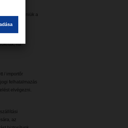
g kell egyezniük a
zoknak, ha
t / importőr
jogi felhatalmazás
lést elvégezni.
zállítási
sára, az
st biztosítunk.