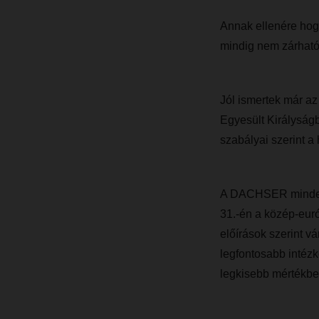
Annak ellenére hogy
mindig nem zárható 
Jól ismertek már a
Egyesült Királyság
szabályai szerint a
A DACHSER minden 
31.-én a közép-euró
előírások szerint 
legfontosabb intéz
legkisebb mértékben