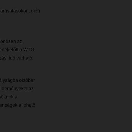
 tárgyalásokon, még
ülönösen az
denekelőtt a WTO
ási idő várható.
lyságba október
küldeményeket az
nöknek a
enségek a lehető