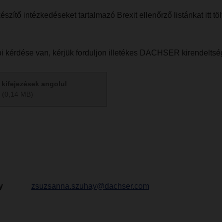
szítő intézkedéseket tartalmazó Brexit ellenőrző listánkat itt tölt
 kérdése van, kérjük forduljon illetékes DACHSER kirendelts
kifejezések angolul
(0,14 MB)
y
zsuzsanna.szuhay@dachser.com