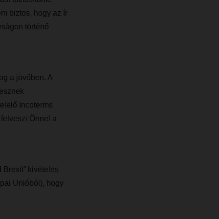
m biztos, hogy az ír
yságon történő
fog a jövőben. A
lesznek
elelő Incoterms
felveszi Önnel a
Brexit” kivételes
pai Unióból), hogy