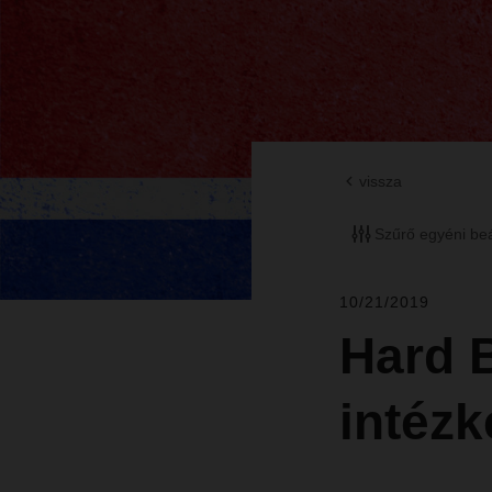
vissza
Szűrő egyéni beá
10/21/2019
Hard B
intéz