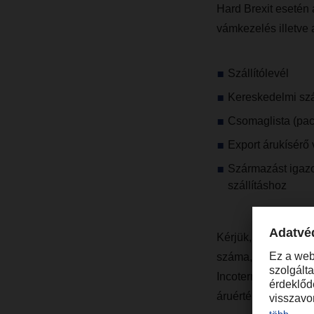
Hard Brexit esetén 
vámkezelés illetve 
Szállítólevél
Kereskedelmi szá
Csomaglista (pack
Export árukísér
Származást igaz
szállításhoz
Kérjük, ellenőrizz
száma, címzett elér
Incoterms paritás,
áruérték, valutanem