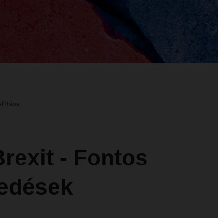
llítása
rexit - Fontos
kedések