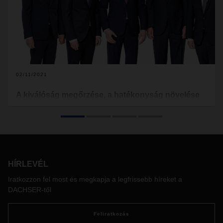
02/11/2021
A kiválóság megőrzése, a hatékonyság növelése
Január 1.-től Burkhard Eling vezérigazgató áll a családi
tulajdonban lévő DACHSER élén, ami a vállalat Igazgató
Tanácsában egy új generáció kezdetét jelenti. Eling egy erős
csapat tagjaként bízik a közelgő kihívások
megbírkózásában.
HÍRLEVÉL
Iratkozzon fel most és megkapja a legfrissebb híreket a
DACHSER-től
Feliratkozás