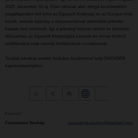
2020. december 31-ig. Ezen időszak alatt átfogó kereskedelmi
megállapodást kell kötni az Egyesült Királyság és az Európai Unió
között, aminek lejártáig a visszavonásnak semmiféle jelentős
hatása nem érezhető. Így a jelenlegi helyzet szerint az átmeneti
időszakban az Egyesült Királyságba irányuló és onnan történő
szállításokra csak csekély korlátozások vonatkoznak.
További kérdése esetén forduljon bizalommal helyi DACHSER
kapcsolattartójához.
Kapcsolat
Zsuzsanna Szuhay
zsuzsanna.szuhay@dachser.com