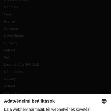
Denmark
Finland
France
Germany
Great Britain
Hungary
Ireland
Italy
Luxembourg
(
FR
DE
)
Netherlands
Norway
Poland
Portugal
Romania
Slovakia