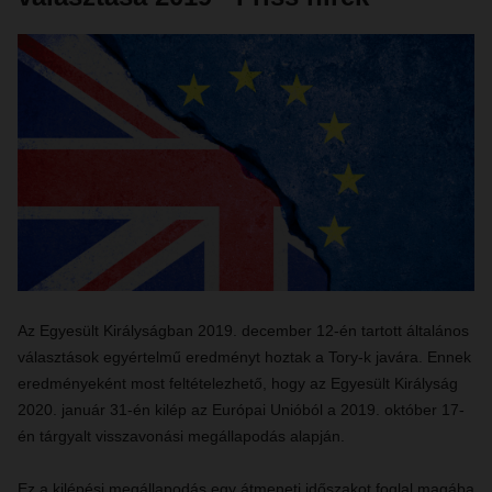
Az Egyesült Királyságban 2019. december 12-én tartott általános
választások egyértelmű eredményt hoztak a Tory-k javára. Ennek
eredményeként most feltételezhető, hogy az Egyesült Királyság
2020. január 31-én kilép az Európai Unióból a 2019. október 17-
én tárgyalt visszavonási megállapodás alapján.
Ez a kilépési megállapodás egy átmeneti időszakot foglal magába