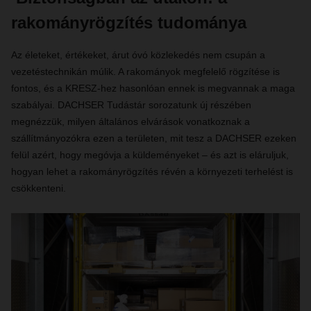
rakományrögzítés tudománya
Az életeket, értékeket, árut óvó közlekedés nem csupán a
vezetéstechnikán múlik. A rakományok megfelelő rögzítése is
fontos, és a KRESZ-hez hasonlóan ennek is megvannak a maga
szabályai. DACHSER Tudástár sorozatunk új részében
megnézzük, milyen általános elvárások vonatkoznak a
szállítmányozókra ezen a területen, mit tesz a DACHSER ezeken
felül azért, hogy megóvja a küldeményeket – és azt is eláruljuk,
hogyan lehet a rakományrögzítés révén a környezeti terhelést is
csökkenteni.