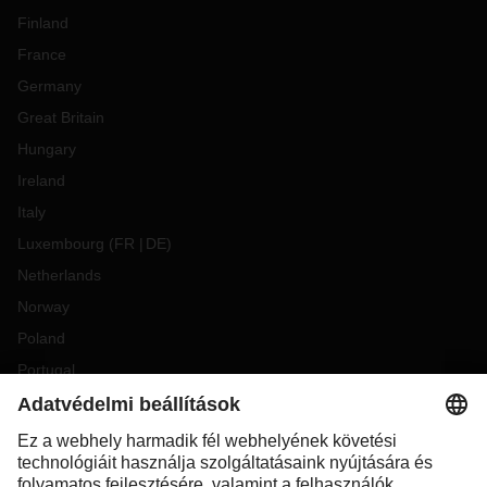
Finland
France
Germany
Great Britain
Hungary
Ireland
Italy
Luxembourg
(
FR
DE
)
Netherlands
Norway
Poland
Portugal
Romania
Slovakia
Spain