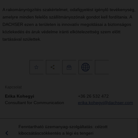
A rakományrögzítés szakértelmet, odafigyelést igénylő tevékenység,
amelyre minden felelős szállítmányozónak gondot kell fordítania. A
DACHSER ezen a területen is innovatív megoldásai a biztonságos
közlekedés és áruk védelme iránti elkötelezettség szem előtt
tartásával születtek.
Kapcsolat
Erika Kohegyi
+36 26 532 472
Consultant for Communication
erika.kohegyi@dachser.com
Fenntartható üzemanyag-szolgáltatás: célzott
kibocsátáscsökkentés a légi és tengeri