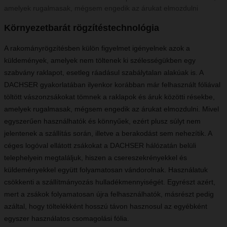
amelyek rugalmasak, mégsem engedik az árukat elmozdulni
Környezetbarát rögzítéstechnológia
A rakományrögzítésben külön figyelmet igényelnek azok a
küldemények, amelyek nem töltenek ki szélességükben egy
szabvány raklapot, esetleg ráadásul szabálytalan alakúak is. A
DACHSER gyakorlatában ilyenkor korábban már felhasznált fóliával
töltött vászonzsákokat tömnek a raklapok és áruk közötti résekbe,
amelyek rugalmasak, mégsem engedik az árukat elmozdulni. Mivel
egyszerűen használhatók és könnyűek, ezért plusz súlyt nem
jelentenek a szállítás során, illetve a berakodást sem nehezítik. A
céges logóval ellátott zsákokat a DACHSER hálózatán belüli
telephelyein megtaláljuk, hiszen a csereszekrényekkel és
küldeményekkel együtt folyamatosan vándorolnak. Használatuk
csökkenti a szállítmányozás hulladékmennyiségét. Egyrészt azért,
mert a zsákok folyamatosan újra felhasználhatók, másrészt pedig
azáltal, hogy töltelékként hosszú távon hasznosul az egyébként
egyszer használatos csomagolási fólia.