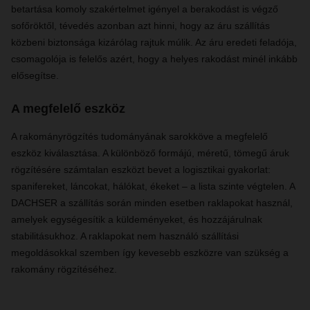
betartása komoly szakértelmet igényel a berakodást is végző
sofőröktől, tévedés azonban azt hinni, hogy az áru szállítás
közbeni biztonsága kizárólag rajtuk múlik. Az áru eredeti feladója,
csomagolója is felelős azért, hogy a helyes rakodást minél inkább
elősegítse.
A megfelelő eszköz
A rakományrögzítés tudományának sarokköve a megfelelő
eszköz kiválasztása. A különböző formájú, méretű, tömegű áruk
rögzítésére számtalan eszközt bevet a logisztikai gyakorlat:
spanifereket, láncokat, hálókat, ékeket – a lista szinte végtelen. A
DACHSER a szállítás során minden esetben raklapokat használ,
amelyek egységesítik a küldeményeket, és hozzájárulnak
stabilitásukhoz. A raklapokat nem használó szállítási
megoldásokkal szemben így kevesebb eszközre van szükség a
rakomány rögzítéséhez.