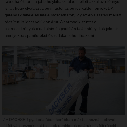
rakodhatók, ami a jobb helykihasználás mellett azzal az előnnyel
is jár, hogy elválasztja egymástól az egyes küldeményeket. A
gerendák felfelé és lefelé mozgathatók, így az elválasztás mellett
rögzíteni is lehet velük az árut. A harmadik szintet a
csereszekrények oldalfalain és padlóján található lyukak jelentik,
amelyekbe spanifereket és rudakat lehet illeszteni.
A DACHSER gyakorlatában korábban már felhasznált fóliával
töltött vászonzsákokat tesznek a raklapok és áruk közötti résekbe,