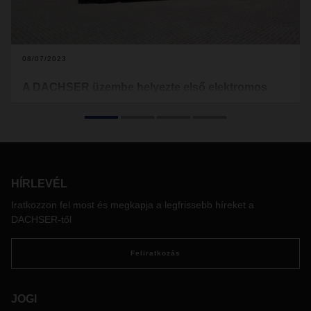
08/07/2023
A DACHSER üzembe helyezte első elektromos
teherautóit Hollandiában
A DACHSER Hollandia üzembe helyezte első elektromos
teherautóit. Ez fontos lépés a károsanyag-kibocsátás
mentes szállítás felé vezető úton, ugyanis Hollandia a városi
logisztikában 2025. január 1-én „zéró emissziós zónák”
HÍRLEVÉL
bevezetését tervezi.
Iratkozzon fel most és megkapja a legfrissebb híreket a
DACHSER-től
Feliratkozás
JOGI