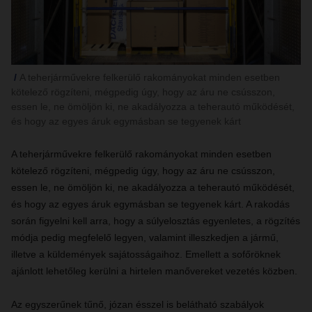
A teherjárművekre felkerülő rakományokat minden esetben
kötelező rögzíteni, mégpedig úgy, hogy az áru ne csússzon,
essen le, ne ömöljön ki, ne akadályozza a teherautó működését,
és hogy az egyes áruk egymásban se tegyenek kárt
A teherjárművekre felkerülő rakományokat minden esetben
kötelező rögzíteni, mégpedig úgy, hogy az áru ne csússzon,
essen le, ne ömöljön ki, ne akadályozza a teherautó működését,
és hogy az egyes áruk egymásban se tegyenek kárt. A rakodás
során figyelni kell arra, hogy a súlyelosztás egyenletes, a rögzítés
módja pedig megfelelő legyen, valamint illeszkedjen a jármű,
illetve a küldemények sajátosságaihoz. Emellett a sofőröknek
ajánlott lehetőleg kerülni a hirtelen manővereket vezetés közben.
Az egyszerűnek tűnő, józan ésszel is belátható szabályok