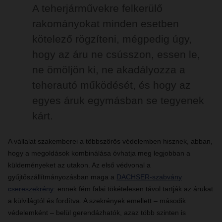
A teherjárművekre felkerülő
rakományokat minden esetben
kötelező rögzíteni, mégpedig úgy,
hogy az áru ne csússzon, essen le,
ne ömöljön ki, ne akadályozza a
teherautó működését, és hogy az
egyes áruk egymásban se tegyenek
kárt.
A vállalat szakemberei a többszörös védelemben hisznek, abban,
hogy a megoldások kombinálása óvhatja meg legjobban a
küldeményeket az utakon. Az első védvonal a
gyűjtőszállítmányozásban maga a
DACHSER-szabvány
csereszekrény
: ennek fém falai tökételesen távol tartják az árukat
a külvilágtól és fordítva. A szekrények emellett – második
védelemként – belül gerendázhatók, azaz több szinten is