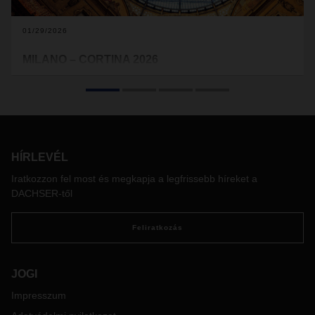
01/29/2026
MILANO – CORTINA 2026
Tájékoztatás a 2026-os olaszországi Téli Olimpiai
Játékokhoz kapcsolódó forgalmi korlátozásokról.
HÍRLEVÉL
Iratkozzon fel most és megkapja a legfrissebb híreket a
DACHSER-től
Feliratkozás
JOGI
Impresszum