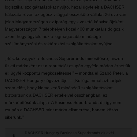
logisztikai szolgáltatásokat nyújtó, hazai ügyfeleit a DACHSER
hálózata révén az egész világgal összekötő vállalat 26 éve van
jelen Magyarországon az iparág egyik vezető képviselőjeként.
Magyarországon 7 telephelyen közel 400 munkatárs dolgozik
azon, hogy ügyfeleinek a legmagasabb minőségű
szállítmányozási és raktározási szolgáltatásokat nyújtsa.
„Büszke vagyok a Business Superbrands minősítésre, hiszen
üzleti márkaként ezt a reputációt csupán egyféle módon érhettük
el: ügyfélközpontú megközelítéssel” – mondta el Szabó Péter, a
DACHSER Hungary cégvezetője. – „Kollégáimmal azt tartjuk
szem előtt, hogy kiemelkedő minőségű szolgáltatásokat
biztosítsunk a DACHSER értékeivel összhangban, ez
márkaépítésünk alapja. A Business Superbrands-díj így nem
csupán a DACHSER mint márka elismerése, hanem közös
sikerünk.”
DACHSER Hungary Business Superbrands oklevél