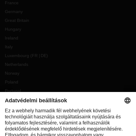
France
Germany
Great Britain
Hungary
Ireland
Italy
Luxembourg
(
FR
DE
)
Netherlands
Norway
Poland
Portugal
Romania
Slovakia
Spain
Sweden
Switzerland
(
DE
FR
)