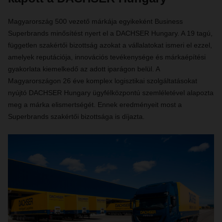
Magyarország 500 vezető márkája egyikeként Business
Superbrands minősítést nyert el a DACHSER Hungary. A 19 tagú,
független szakértői bizottság azokat a vállalatokat ismeri el ezzel,
amelyek reputációja, innovációs tevékenysége és márkaépítési
gyakorlata kiemelkedő az adott iparágon belül. A
Magyarországon 26 éve komplex logisztikai szolgáltatásokat
nyújtó DACHSER Hungary ügyfélközpontú szemléletével alapozta
meg a márka elismertségét. Ennek eredményeit most a
Superbrands szakértői bizottsága is díjazta.