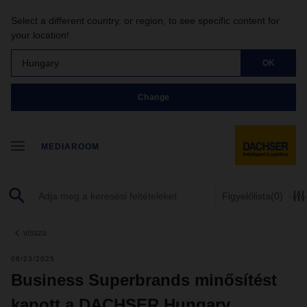
Select a different country, or region, to see specific content for
your location!
Hungary
OK
Change
MEDIAROOM
Figyelőlista
(0)
vissza
06/23/2025
Business Superbrands minősítést
kapott a DACHSER Hungary