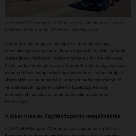
A DACHSER Hungary 2025-ben első alkalommal került be a
Business Superbrands minősítés díjazottjai közé
A Superbrands magas minőséget szimbolizáló védjegy,
nemzetközi programja keretében a fogyasztói és üzleti márkák
részesülnek díjazásban. Magyarországon 2004 óta több ezer
hazai márkát vettek górcső alá. A Superbrands-díj egy szakmai
alapon értékelt, komplex kiválasztási rendszer révén létrejövő
visszajelzés az adott márkáról, amelyet marketingszakmai és
vállalatvezetők független szakértői bizottsága ítél oda,
döntésükkel tanúsítva az adott márka sikerességét és
hitelességét.
A siker titka az ügyfélközpontú megközelítés
A DACHSERHungary 2025-ben első alkalommal került be a
Business Superbrands minősítés díjazottjai közé. A komplex