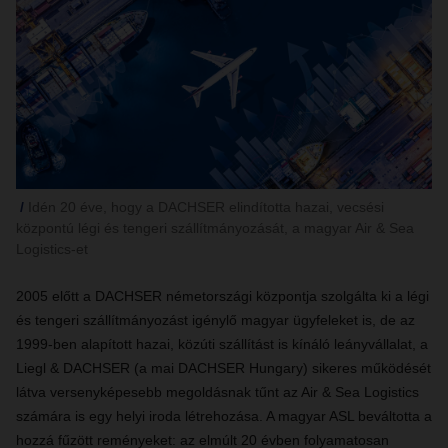
Idén 20 éve, hogy a DACHSER elindította hazai, vecsési
központú légi és tengeri szállítmányozását, a magyar Air & Sea
Logistics-et
2005 előtt a DACHSER németországi központja szolgálta ki a légi
és tengeri szállítmányozást igénylő magyar ügyfeleket is, de az
1999-ben alapított hazai, közúti szállítást is kínáló leányvállalat, a
Liegl & DACHSER (a mai DACHSER Hungary) sikeres működését
látva versenyképesebb megoldásnak tűnt az Air & Sea Logistics
számára is egy helyi iroda létrehozása. A magyar ASL beváltotta a
hozzá fűzött reményeket: az elmúlt 20 évben folyamatosan