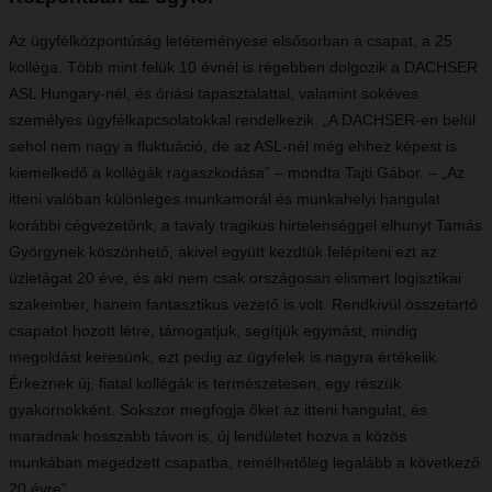
Az ügyfélközpontúság letéteményese elsősorban a csapat, a 25
kolléga. Több mint felük 10 évnél is régebben dolgozik a DACHSER
ASL Hungary-nél, és óriási tapasztalattal, valamint sokéves
személyes ügyfélkapcsolatokkal rendelkezik. „A DACHSER-en belül
sehol nem nagy a fluktuáció, de az ASL-nél még ehhez képest is
kiemelkedő a kollégák ragaszkodása” – mondta Tajti Gábor. – „Az
itteni valóban különleges munkamorál és munkahelyi hangulat
korábbi cégvezetőnk, a tavaly tragikus hirtelenséggel elhunyt Tamás
Györgynek köszönhető, akivel együtt kezdtük felépíteni ezt az
üzletágat 20 éve, és aki nem csak országosan elismert logisztikai
szakember, hanem fantasztikus vezető is volt. Rendkívül összetartó
csapatot hozott létre, támogatjuk, segítjük egymást, mindig
megoldást keresünk, ezt pedig az ügyfelek is nagyra értékelik.
Érkeznek új, fiatal kollégák is természetesen, egy részük
gyakornokként. Sokszor megfogja őket az itteni hangulat, és
maradnak hosszabb távon is, új lendületet hozva a közös
munkában megedzett csapatba, remélhetőleg legalább a következő
20 évre”.