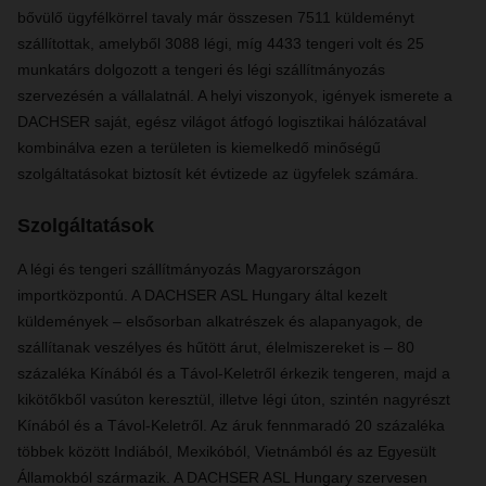
bővülő ügyfélkörrel tavaly már összesen 7511 küldeményt
szállítottak, amelyből 3088 légi, míg 4433 tengeri volt és 25
munkatárs dolgozott a tengeri és légi szállítmányozás
szervezésén a vállalatnál. A helyi viszonyok, igények ismerete a
DACHSER saját, egész világot átfogó logisztikai hálózatával
kombinálva ezen a területen is kiemelkedő minőségű
szolgáltatásokat biztosít két évtizede az ügyfelek számára.
Szolgáltatások
A légi és tengeri szállítmányozás Magyarországon
importközpontú. A DACHSER ASL Hungary által kezelt
küldemények – elsősorban alkatrészek és alapanyagok, de
szállítanak veszélyes és hűtött árut, élelmiszereket is – 80
százaléka Kínából és a Távol-Keletről érkezik tengeren, majd a
kikötőkből vasúton keresztül, illetve légi úton, szintén nagyrészt
Kínából és a Távol-Keletről. Az áruk fennmaradó 20 százaléka
többek között Indiából, Mexikóból, Vietnámból és az Egyesült
Államokból származik. A DACHSER ASL Hungary szervesen