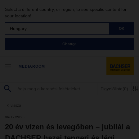
Select a different country, or region, to see specific content for
your location!
Hungary
OK
Change
MEDIAROOM
Figyelőlista
(0)
vissza
06/19/2025
20 év vízen és levegőben – jubilál a
DACHSER hazai tengeri és légi