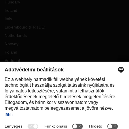
Hungary
Ireland
Italy
Luxembourg
(
FR
DE
)
Netherlands
Norway
Poland
Portugal
Romania
Slovakia
Spain
Sweden
Switzerland
(
DE
FR
)
Turkey
OCEANIA