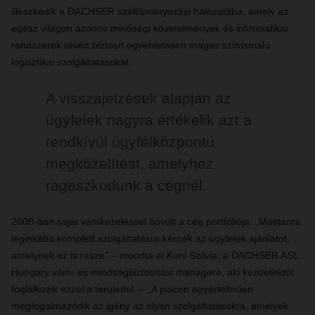
illeszkedik a DACHSER szállítmányozási hálózatába, amely az
egész világon azonos minőségi követelmények és informatikai
rendszerek révén biztosít egyenletesen magas színvonalú
logisztikai szolgáltatásokat.
A visszajelzések alapján az
ügyfelek nagyra értékelik azt a
rendkívül ügyfélközpontú
megközelítést, amelyhez
ragaszkodunk a cégnél.
2008-ban saját vámkezeléssel bővült a cég portfóliója. „Mostanra
leginkább komplett szolgáltatásra kérnek az ügyfelek ajánlatot,
amelynek ez is része” – mondta el Kuni Szilvia, a DACHSER ASL
Hungary vám- és minőségbiztosítási managere, aki kezdetektől
foglalkozik ezzel a területtel. – „A piacon egyértelműen
megfogalmazódik az igény az olyan szolgáltatásokra, amelyek