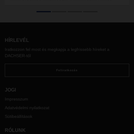
szolgáltatónak?
Gondolkodott már azon, hogyan tehetné hatékonyabbá
vállalata raktárgazdálkodását? Milyen előnyökkel járna, ha
ezt egy külső partnerre bízná? Az alábbiakban
összefoglaljuk azokat a kulcsfontosságú szempontokat,
HÍRLEVÉL
amelyeket érdemes mérlegelni a döntés előtt.
Iratkozzon fel most és megkapja a legfrissebb híreket a
DACHSER-től
Feliratkozás
JOGI
Impresszum
Adatvédelmi nyilatkozat
Sütibeállítások
RÓLUNK