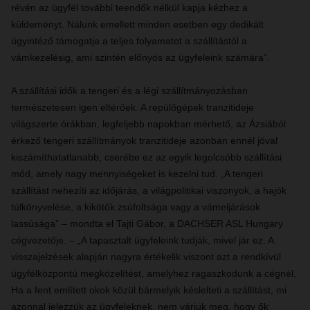
révén az ügyfél további teendők nélkül kapja kézhez a
küldeményt. Nálunk emellett minden esetben egy dedikált
ügyintéző támogatja a teljes folyamatot a szállítástól a
vámkezelésig, ami szintén előnyös az ügyfeleink számára”.
A szállítási idők a tengeri és a légi szállítmányozásban
természetesen igen eltérőek. A repülőgépek tranzitideje
világszerte órákban, legfeljebb napokban mérhető, az Ázsiából
érkező tengeri szállítmányok tranzitideje azonban ennél jóval
kiszámíthatatlanabb, cserébe ez az egyik legolcsóbb szállítási
mód, amely nagy mennyiségeket is kezelni tud. „A tengeri
szállítást nehezíti az időjárás, a világpolitikai viszonyok, a hajók
túlkönyvelése, a kikötők zsúfoltsága vagy a vámeljárások
lassúsága” – mondta el Tajti Gábor, a DACHSER ASL Hungary
cégvezetője. – „A tapasztalt ügyfeleink tudják, mivel jár ez. A
visszajelzések alapján nagyra értékelik viszont azt a rendkívül
ügyfélközpontú megközelítést, amelyhez ragaszkodunk a cégnél.
Ha a fent említett okok közül bármelyik késlelteti a szállítást, mi
azonnal jelezzük az ügyfeleknek, nem várjuk meg, hogy ők