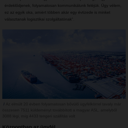
érdeklődjenek, folyamatosan kommunikálunk feléjük. Úgy vélem,
ez az egyik oka, amiért többen akár egy évtizede is minket
választanak logisztikai szolgáltatónak”.
Az elmúlt 20 évben folyamatosan bővülő ügyfélkörrel tavaly már
összesen 7511 küldeményt továbbított a magyar ASL, amelyből
3088 légi, míg 4433 tengeri szállítás volt
Központban az ügyfél